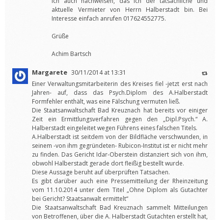
ich auch nachweisen, das ich der tatsächliche und
aktuelle Vermieter von Herrn Halberstadt bin. Bei
Interesse einfach anrufen 017624552775.
Grüße
Achim Bartsch
Margarete
30/11/2014 at 13:31
Einer Verwaltungsmitarbeiterin des Kreises fiel -jetzt erst nach
Jahren- auf, dass das Psych.Diplom des A.Halberstadt
Formfehler enthält, was eine Fälschung vermuten ließ.
Die Staatsanwaltschaft Bad Kreuznach hat bereits vor einiger
Zeit ein Ermittlungsverfahren gegen den „Dipl.Psych.“ A.
Halberstadt eingeleitet wegen Führens eines falschen Titels.
A.Halberstadt ist seitdem von der Bildfläche verschwunden, in
seinem -von ihm gegründeten- Rubicon-Institut ist er nicht mehr
zu finden. Das Gericht Idar-Oberstein distanziert sich von ihm,
obwohl Halberstadt gerade dort fleißig bestellt wurde.
Diese Aussage beruht auf überprüften Tatsachen.
Es gibt darüber auch eine Pressemitteilung der Rheinzeitung
vom 11.10.2014 unter dem Titel „Ohne Diplom als Gutachter
bei Gericht? Staatsanwalt ermittelt“
Die Staatsanwaltschaft Bad Kreuznach sammelt Mitteilungen
von Betroffenen, über die A. Halberstadt Gutachten erstellt hat,