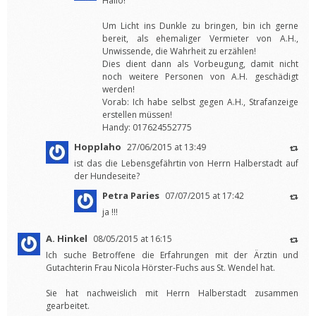
Hallo!
Um Licht ins Dunkle zu bringen, bin ich gerne
bereit, als ehemaliger Vermieter von A.H.,
Unwissende, die Wahrheit zu erzählen!
Dies dient dann als Vorbeugung, damit nicht
noch weitere Personen von A.H. geschädigt
werden!
Vorab: Ich habe selbst gegen A.H., Strafanzeige
erstellen müssen!
Handy: 017624552775
Hopplaho
27/06/2015 at 13:49
ist das die Lebensgefährtin von Herrn Halberstadt auf
der Hundeseite?
Petra Paries
07/07/2015 at 17:42
ja !!!
A. Hinkel
08/05/2015 at 16:15
Ich suche Betroffene die Erfahrungen mit der Ärztin und
Gutachterin Frau Nicola Hörster-Fuchs aus St. Wendel hat.
Sie hat nachweislich mit Herrn Halberstadt zusammen
gearbeitet.