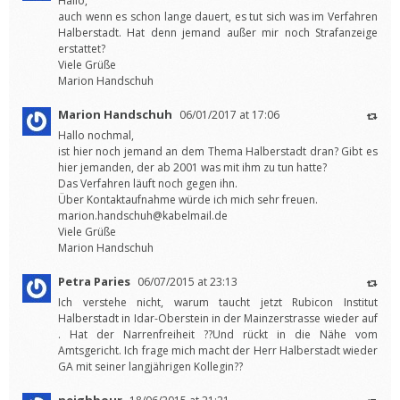
Hallo,
auch wenn es schon lange dauert, es tut sich was im Verfahren
Halberstadt. Hat denn jemand außer mir noch Strafanzeige
erstattet?
Viele Grüße
Marion Handschuh
Marion Handschuh
06/01/2017 at 17:06
Hallo nochmal,
ist hier noch jemand an dem Thema Halberstadt dran? Gibt es
hier jemanden, der ab 2001 was mit ihm zu tun hatte?
Das Verfahren läuft noch gegen ihn.
Über Kontaktaufnahme würde ich mich sehr freuen.
marion.handschuh@kabelmail.de
Viele Grüße
Marion Handschuh
Petra Paries
06/07/2015 at 23:13
Ich verstehe nicht, warum taucht jetzt Rubicon Institut
Halberstadt in Idar-Oberstein in der Mainzerstrasse wieder auf
. Hat der Narrenfreiheit ??Und rückt in die Nähe vom
Amtsgericht. Ich frage mich macht der Herr Halberstadt wieder
GA mit seiner langjährigen Kollegin??