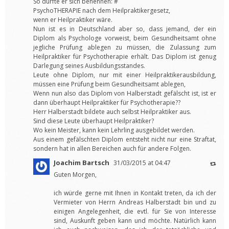
So dürfte er sich benennen: #
PsychoTHERAPIE nach dem Heilpraktikergesetz,
wenn er Heilpraktiker wäre.
Nun ist es in Deutschland aber so, dass jemand, der ein
Diplom als Psychologe vorweist, beim Gesundheitsamt ohne
jegliche Prüfung ablegen zu müssen, die Zulassung zum
Heilpraktiker für Psychotherapie erhält. Das Diplom ist genug
Darlegung seines Ausbildungsstandes.
Leute ohne Diplom, nur mit einer Heilpraktikerausbildung,
müssen eine Prüfung beim Gesundheitsamt ablegen,
Wenn nun also das Diplom von Halberstadt gefälscht ist, ist er
dann überhaupt Heilpraktiker für Psychotherapie??
Herr Halberstadt bildete auch selbst Heilpraktiker aus.
Sind diese Leute überhaupt Heilpraktiker?
Wo kein Meister, kann kein Lehrling ausgebildet werden.
Aus einem gefälschten Diplom entsteht nicht nur eine Straftat,
sondern hat in allen Bereichen auch für andere Folgen.
Joachim Bartsch
31/03/2015 at 04:47
Guten Morgen,
ich würde gerne mit Ihnen in Kontakt treten, da ich der
Vermieter von Herrn Andreas Halberstadt bin und zu
einigen Angelegenheit, die evtl. für Sie von Interesse
sind, Auskunft geben kann und möchte. Natürlich kann