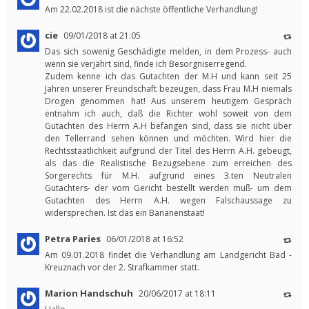
Am 22.02.2018 ist die nächste öffentliche Verhandlung!
cie
09/01/2018 at 21:05
Das sich sowenig Geschädigte melden, in dem Prozess- auch
wenn sie verjährt sind, finde ich Besorgniserregend.
Zudem kenne ich das Gutachten der M.H und kann seit 25
Jahren unserer Freundschaft bezeugen, dass Frau M.H niemals
Drogen genommen hat! Aus unserem heutigem Gespräch
entnahm ich auch, daß die Richter wohl soweit von dem
Gutachten des Herrn A.H befangen sind, dass sie nicht über
den Tellerrand sehen können und möchten. Wird hier die
Rechtsstaatlichkeit aufgrund der Titel des Herrn A.H. gebeugt,
als das die Realistische Bezugsebene zum erreichen des
Sorgerechts für M.H. aufgrund eines 3.ten Neutralen
Gutachters- der vom Gericht bestellt werden muß- um dem
Gutachten des Herrn A.H. wegen Falschaussage zu
widersprechen. Ist das ein Bananenstaat!
Petra Paries
06/01/2018 at 16:52
Am 09.01.2018 findet die Verhandlung am Landgericht Bad -
Kreuznach vor der 2. Strafkammer statt.
Marion Handschuh
20/06/2017 at 18:11