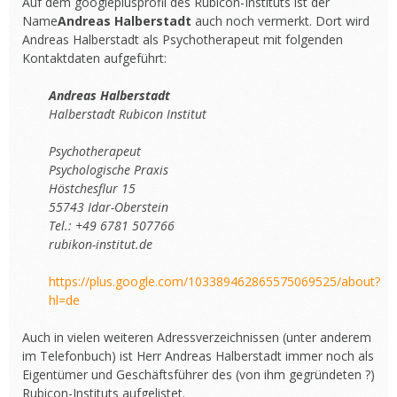
Auf dem googleplusprofil des Rubicon-Instituts ist der
Name
Andreas Halberstadt
auch noch vermerkt. Dort wird
Andreas Halberstadt als Psychotherapeut mit folgenden
Kontaktdaten aufgeführt:
Andreas Halberstadt
Halberstadt Rubicon Institut
Psychotherapeut
Psychologische Praxis
Höstchesflur 15
55743 Idar-Oberstein
Tel.: +49 6781 507766
rubikon-institut.de
https://plus.google.com/103389462865575069525/about?
hl=de
Auch in vielen weiteren Adressverzeichnissen (unter anderem
im Telefonbuch) ist Herr Andreas Halberstadt immer noch als
Eigentümer und Geschäftsführer des (von ihm gegründeten ?)
Rubicon-Instituts aufgelistet.