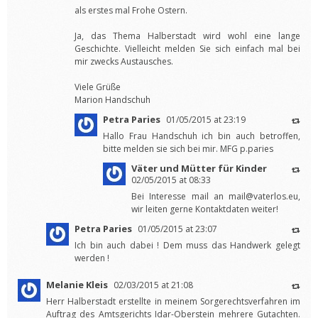
als erstes mal Frohe Ostern.
Ja, das Thema Halberstadt wird wohl eine lange
Geschichte. Vielleicht melden Sie sich einfach mal bei
mir zwecks Austausches.
Viele Grüße
Marion Handschuh
Petra Paries
01/05/2015 at 23:19
Hallo Frau Handschuh ich bin auch betroffen,
bitte melden sie sich bei mir. MFG p.paries
Väter und Mütter für Kinder
02/05/2015 at 08:33
Bei Interesse mail an
mail@vaterlos.eu
,
wir leiten gerne Kontaktdaten weiter!
Petra Paries
01/05/2015 at 23:07
Ich bin auch dabei ! Dem muss das Handwerk gelegt
werden !
Melanie Kleis
02/03/2015 at 21:08
Herr Halberstadt erstellte in meinem Sorgerechtsverfahren im
Auftrag des Amtsgerichts Idar-Oberstein mehrere Gutachten.