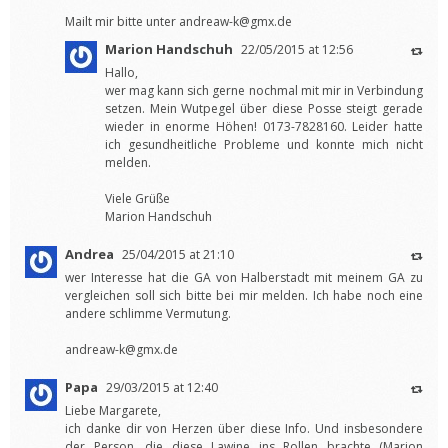
Mailt mir bitte unter
andreaw-k@gmx.de
Marion Handschuh
22/05/2015 at 12:56
Hallo,
wer mag kann sich gerne nochmal mit mir in Verbindung
setzen. Mein Wutpegel über diese Posse steigt gerade
wieder in enorme Höhen! 0173-7828160. Leider hatte
ich gesundheitliche Probleme und konnte mich nicht
melden.
Viele Grüße
Marion Handschuh
Andrea
25/04/2015 at 21:10
wer Interesse hat die GA von Halberstadt mit meinem GA zu
vergleichen soll sich bitte bei mir melden. Ich habe noch eine
andere schlimme Vermutung.
andreaw-k@gmx.de
Papa
29/03/2015 at 12:40
Liebe Margarete,
ich danke dir von Herzen über diese Info. Und insbesondere
der Person, die diese Lawine ins Rollen brachte (Marion