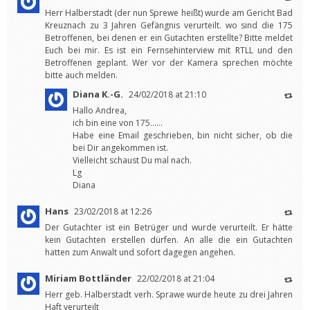
Herr Halberstadt (der nun Sprewe heißt) wurde am Gericht Bad
Kreuznach zu 3 Jahren Gefängnis verurteilt. wo sind die 175
Betroffenen, bei denen er ein Gutachten erstellte? Bitte meldet
Euch bei mir. Es ist ein Fernsehinterview mit RTLL und den
Betroffenen geplant. Wer vor der Kamera sprechen möchte
bitte auch melden.
Diana K.-G.
24/02/2018 at 21:10
Hallo Andrea,
ich bin eine von 175……
Habe eine Email geschrieben, bin nicht sicher, ob die
bei Dir angekommen ist.
Vielleicht schaust Du mal nach.
Lg
Diana
Hans
23/02/2018 at 12:26
Der Gutachter ist ein Betrüger und wurde verurteilt. Er hätte
kein Gutachten erstellen dürfen. An alle die ein Gutachten
hatten zum Anwalt und sofort dagegen angehen.
Miriam Bottländer
22/02/2018 at 21:04
Herr geb. Halberstadt verh. Sprawe wurde heute zu drei Jahren
Haft verurteilt