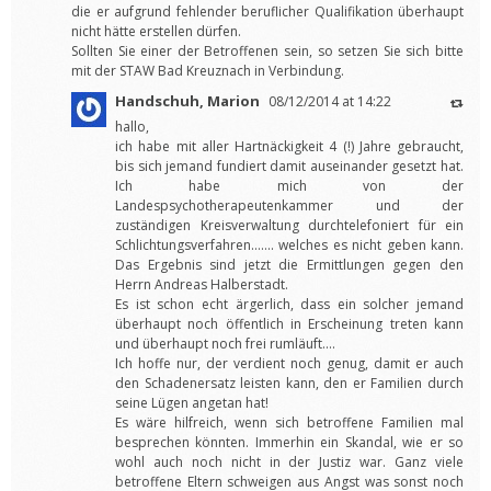
die er aufgrund fehlender beruflicher Qualifikation überhaupt
nicht hätte erstellen dürfen.
Sollten Sie einer der Betroffenen sein, so setzen Sie sich bitte
mit der STAW Bad Kreuznach in Verbindung.
Handschuh, Marion
08/12/2014 at 14:22
hallo,
ich habe mit aller Hartnäckigkeit 4 (!) Jahre gebraucht,
bis sich jemand fundiert damit auseinander gesetzt hat.
Ich habe mich von der
Landespsychotherapeutenkammer und der
zuständigen Kreisverwaltung durchtelefoniert für ein
Schlichtungsverfahren……. welches es nicht geben kann.
Das Ergebnis sind jetzt die Ermittlungen gegen den
Herrn Andreas Halberstadt.
Es ist schon echt ärgerlich, dass ein solcher jemand
überhaupt noch öffentlich in Erscheinung treten kann
und überhaupt noch frei rumläuft….
Ich hoffe nur, der verdient noch genug, damit er auch
den Schadenersatz leisten kann, den er Familien durch
seine Lügen angetan hat!
Es wäre hilfreich, wenn sich betroffene Familien mal
besprechen könnten. Immerhin ein Skandal, wie er so
wohl auch noch nicht in der Justiz war. Ganz viele
betroffene Eltern schweigen aus Angst was sonst noch