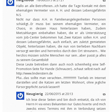
neighbour
18/06/2015 at 21:21
Hallo an alle Betroffenen…ich hatte die Tage Kontakt mit dem
ehemaligen Vermieter von A. H. und dessen Lebensgefährtin
N.S.
Nicht nur dass A.H. in Familienangelegenheiten Personen
schädigt…Er muss bei seinem ehemaligen Vermieter, ein
Chaos, in dessen Haus hinterlassen haben,. Zudem
Mietzahlungen einbehalten haben, die er als Unterstützung
vom Job-Center bekommen hat..Zwei Katzen sollen A.H. und
dessen Lebensgefährtin, auch einfach, am zuletzt gemieteten
Objekt, hinterlassen haben, die nun von tierlieben Nachbarn
versorgt werden und herrenlos durch den Ort streunern… Wie
herzlos müssen solche Menschen nur sein…aber passt ja alles
zu seinem Gesamtbild!
Diese Leute betreiben dann auch noch scheinheilig eine Self-
Promotion-Seite für Hunde (Schnauzer)…schaut selbst nach auf
http://www.lindenstern.de
Pfui…das sollte man verachten…!!!!!!!!!!!!!!!!! Tierlieb im Internet
darstellen und die Katzen am letzten Wohnort, ohne jegliche
Fürsorgepflicht zurück lassen!!!
Neugierig
22/06/2015 at 20:13
Ich lese diese Seiten und bin doch entsetzt, da ich von
Herrn H via eines Bekannten nur Gutes hoerte und mich
zwecks eines Termins mit ihm in Verbindung setzen