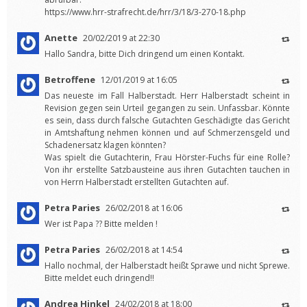
https://www.hrr-strafrecht.de/hrr/3/18/3-270-18.php
Anette
20/02/2019 at 22:30
Hallo Sandra, bitte Dich dringend um einen Kontakt.
Betroffene
12/01/2019 at 16:05
Das neueste im Fall Halberstadt. Herr Halberstadt scheint in
Revision gegen sein Urteil gegangen zu sein. Unfassbar. Könnte
es sein, dass durch falsche Gutachten Geschädigte das Gericht
in Amtshaftung nehmen können und auf Schmerzensgeld und
Schadenersatz klagen könnten?
Was spielt die Gutachterin, Frau Hörster-Fuchs für eine Rolle?
Von ihr erstellte Satzbausteine aus ihren Gutachten tauchen in
von Herrn Halberstadt erstellten Gutachten auf.
Petra Paries
26/02/2018 at 16:06
Wer ist Papa ?? Bitte melden !
Petra Paries
26/02/2018 at 14:54
Hallo nochmal, der Halberstadt heißt Sprawe und nicht Sprewe.
Bitte meldet euch dringend!!
Andrea Hinkel
24/02/2018 at 18:00