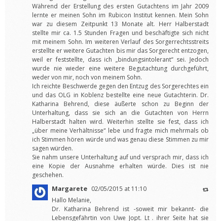
Während der Erstellung des ersten Gutachtens im Jahr 2009
lernte er meinen Sohn im Rubicon Institut kennen. Mein Sohn
war zu diesem Zeitpunkt 13 Monate alt. Herr Halberstadt
stellte mir ca. 1.5 Stunden Fragen und beschäftigte sich nicht
mit meinem Sohn. Im weiteren Verlauf des Sorgerrechtsstreits
erstellte er weitere Gutachten bis mir das Sorgerecht entzogen,
weil er feststellte, dass ich „bindungsintolerant“ sei. Jedoch
wurde nie wieder eine weitere Begutachtung durchgeführt,
weder von mir, noch von meinem Sohn.
Ich reichte Beschwerde gegen den Entzug des Sorgerechtes ein
und das OLG in Koblenz bestellte eine neue Gutachterin. Dr.
Katharina Behrend, diese äußerte schon zu Beginn der
Unterhaltung, dass sie sich an die Gutachten von Herrn
Halberstadt halten wird. Weiterhin stellte sie fest, dass ich
„über meine Verhältnisse“ lebe und fragte mich mehrmals ob
ich Stimmen hören würde und was genau diese Stimmen zu mir
sagen würden.
Sie nahm unsere Unterhaltung auf und versprach mir, dass ich
eine Kopie der Ausnahme erhalten würde. Dies ist nie
geschehen.
Margarete
02/05/2015 at 11:10
Hallo Melanie,
Dr. Katharina Behrend ist -soweit mir bekannt- die
Lebensgefährtin von Uwe Jopt. Lt . ihrer Seite hat sie