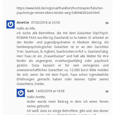
https://www.bild.de/regional/frankfurt/hochstapler/falscher-
psychologe-nimmt-eltern-kinder-weg-54894638.bild.html
Anette
07/02/2018 at 23:56
Hallo an Alle,
ich suche alle Betroffene, die mit dem Gutachter Dipl.Psych.
ROMAN FAAS aus Merzig (Saarland) zu tu hatten. Er arbeitet an
der Kinder- und Jugendpsychiatrie in Klinikum Merzig. Als
familienpsychologischer Gutachter ist er an den Gerichten
Trier, Saarlouis, St. Ingbert, Saarbrücken in RLP u. Saarland tätig.
Herr Faas ist ein „Frauenhasser“ und hält alle Mütter für ihre
Kinder als ungeeignet, erziehungsunfähig oder psychisch
gestört. Dazu kassiert er für sein verlogenes und
unwissenschaftliches Gutachten ca. 12.000 Euro! Bitte melden
SIe sich, wenn Sie mit dem Psych. Faas schon irgendwelche
Erfahrungen gemacht haben oder kennen Opfer seines
Gutachtens. Danke.
Geli
14/02/2018 at 16:58
Hallo Anette,
leider wurde mein Beitrag in dem ich einen Verein
nenne gelöscht.
Ich weiß dass es einige Betroffene gibt und das dieser