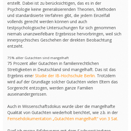
erstellt. Dabei ist zu berücksichtigen, das es in der
Psychologie keine generalisierenden Theorien, Methoden
und standardisierte Verfahren gibt, die jedem Einzelfall
vollends gerecht werden können und auch
testpsychologisxche Untersuchungen für sich genommen
niemals unanzweifelbare Ergebnisse hervorbringen, weil sich
innerpsychisches Geschehen der direkten Beobachtung
entzieht.
75% alller Gutachten sind mangelhaft
75 Prozent aller Gutachten in familienrechtlichen
Streitigkeiten in Deutschland sind mangelhaft. Das ist das
Ergebnis eine
r Studie der IB-Hochschule Berlin.
Trotzdem
wird auf der Grundlage solcher Gutachten vielen Eltern das
Sorgerecht entzogen, werden ganze Familien
auseinandergerissen.
Auch in Wissenschaftsdokus wurde über die mangelhafte
Qualität von Gutachten wiederholt berichtet, wie z.b. in der
Fernsehdokumentation „Gutachten mangelhaft“ von 3 Sat.
Darf ich meine Erfahrungen mit dem Sachverständigen