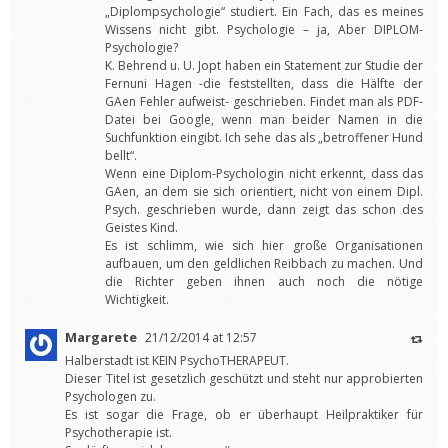
„Diplompsychologie“ studiert. Ein Fach, das es meines
Wissens nicht gibt. Psychologie – ja, Aber DIPLOM-
Psychologie?
K. Behrend u. U. Jopt haben ein Statement zur Studie der
Fernuni Hagen -die feststellten, dass die Hälfte der
GAen Fehler aufweist- geschrieben. Findet man als PDF-
Datei bei Google, wenn man beider Namen in die
Suchfunktion eingibt. Ich sehe das als „betroffener Hund
bellt“.
Wenn eine Diplom-Psychologin nicht erkennt, dass das
GAen, an dem sie sich orientiert, nicht von einem Dipl.
Psych. geschrieben wurde, dann zeigt das schon des
Geistes Kind.
Es ist schlimm, wie sich hier große Organisationen
aufbauen, um den geldlichen Reibbach zu machen. Und
die Richter geben ihnen auch noch die nötige
Wichtigkeit.
Margarete
21/12/2014 at 12:57
Halberstadt ist KEIN PsychoTHERAPEUT.
Dieser Titel ist gesetzlich geschützt und steht nur approbierten
Psychologen zu.
Es ist sogar die Frage, ob er überhaupt Heilpraktiker für
Psychotherapie ist.