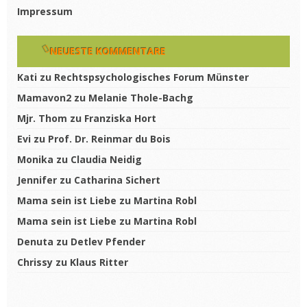
Impressum
NEUESTE KOMMENTARE
Kati
zu
Rechtspsychologisches Forum Münster
Mamavon2
zu
Melanie Thole-Bachg
Mjr. Thom
zu
Franziska Hort
Evi
zu
Prof. Dr. Reinmar du Bois
Monika
zu
Claudia Neidig
Jennifer
zu
Catharina Sichert
Mama sein ist Liebe
zu
Martina Robl
Mama sein ist Liebe
zu
Martina Robl
Denuta
zu
Detlev Pfender
Chrissy
zu
Klaus Ritter