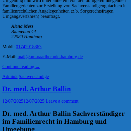
Umgebung und wird unter anderem von den dortigen/umliegenden
Familiengerichten zur Erstellung von Sachverständigengutachten in
familienrechtlichen Angelegenheiten (z.b. Sorgerechtsfragen,
Umgangsverfahren) beauftragt.
Alena Mess
Blumenau 44
22089 Hamburg
Mobil:
01742918863
E-Mail:
mail@am-paartherapie-hamburg.de
„Alena
Continue reading
→
Mess“
Admin2
Sachverständige
Dr. med. Arthur Ballin
12/07/2025
12/07/2025
Leave a comment
Dr. med. Arthur Ballin Sachverständiger
im Familienrecht in Hamburg und
Umgebung