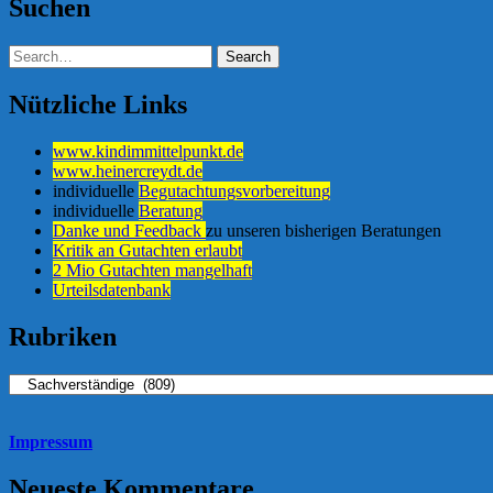
Suchen
Nützliche Links
www.kindimmittelpunkt.de
www.heinercreydt.de
individuelle
Begutachtungsvorbereitung
individuelle
Beratung
Danke und Feedback
zu unseren bisherigen Beratungen
Kritik an Gutachten erlaubt
2 Mio Gutachten mangelhaft
Urteilsdatenbank
Rubriken
Rubriken
Impressum
Neueste Kommentare