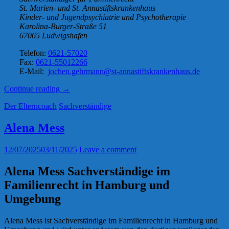
St. Marien- und St. Annastiftskrankenhaus
Kinder- und Jugendpsychiatrie und Psychotherapie
Karolina-Burger-Straße 51
67065 Ludwigshafen
Telefon:
0621-57020
Fax:
0621-55012266
E-Mail:
jochen.gehrmann@st-annastiftskrankenhaus.de
„Dr.
Continue reading
→
med.
Der Elterncoach
Sachverständige
Jochen
Gehrmann“
Alena Mess
12/07/2025
03/11/2025
Leave a comment
Alena Mess Sachverständige im
Familienrecht in Hamburg und
Umgebung
Alena Mess ist Sachverständige im Familienrecht in Hamburg und