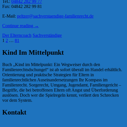
Tel.:
04842 282 99 77
Fax: 04842 282 99 81
E-Mail:
peltzer@sachverstaendige-familienrecht.de
„Sylke
Continue reading
→
Peltzer“
Der Elterncoach
Sachverständige
Seitennummerierung
Page
Page
Page
1
2
…
81
der
Kind Im Mittelpunkt
Beiträge
Buch „Kind im Mittelpunkt: Ein Wegweiser durch den
Familienrechtsdschungel“ ist ab sofort überall im Handel erhältlich.
Orientierung und praktische Strategien für Eltern in
familienrechtlichen Auseinandersetzungen Ihr Kompass im
Familienrecht. Sorgerecht, Umgang, Jugendamt, Familiengericht –
Begriffe, die bei betroffenen Eltern oft Angst und Überforderung
auslösen. Doch wer die Spielregeln kennt, verliert den Schrecken
vor dem System.
Kontakt