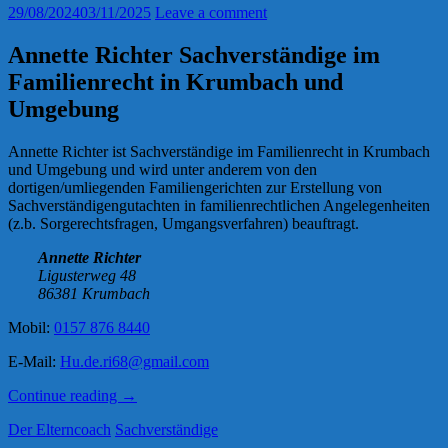
29/08/2024
03/11/2025
Leave a comment
Annette Richter Sachverständige im
Familienrecht in Krumbach und
Umgebung
Annette Richter ist Sachverständige im Familienrecht in Krumbach
und Umgebung und wird unter anderem von den
dortigen/umliegenden Familiengerichten zur Erstellung von
Sachverständigengutachten in familienrechtlichen Angelegenheiten
(z.b. Sorgerechtsfragen, Umgangsverfahren) beauftragt.
Annette Richter
Ligusterweg 48
86381 Krumbach
Mobil:
0157 876 8440
E-Mail:
Hu.de.ri68@gmail.com
„Annette
Continue reading
→
Richter“
Der Elterncoach
Sachverständige