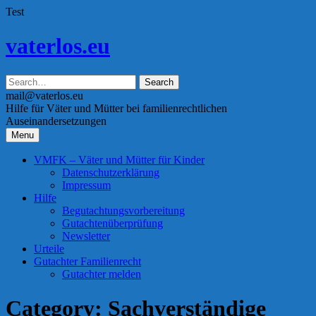
Test
Skip
vaterlos.eu
to
content
mail@vaterlos.eu
Hilfe für Väter und Mütter bei familienrechtlichen
Auseinandersetzungen
Menu
VMFK – Väter und Mütter für Kinder
Datenschutzerklärung
Impressum
Hilfe
Begutachtungsvorbereitung
Gutachtenüberprüfung
Newsletter
Urteile
Gutachter Familienrecht
Gutachter melden
Category: Sachverständige