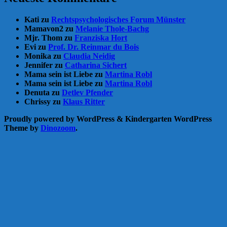
Kati
zu
Rechtspsychologisches Forum Münster
Mamavon2
zu
Melanie Thole-Bachg
Mjr. Thom
zu
Franziska Hort
Evi
zu
Prof. Dr. Reinmar du Bois
Monika
zu
Claudia Neidig
Jennifer
zu
Catharina Sichert
Mama sein ist Liebe
zu
Martina Robl
Mama sein ist Liebe
zu
Martina Robl
Denuta
zu
Detlev Pfender
Chrissy
zu
Klaus Ritter
Proudly powered by WordPress
&
Kindergarten WordPress
Theme by
Dinozoom
.