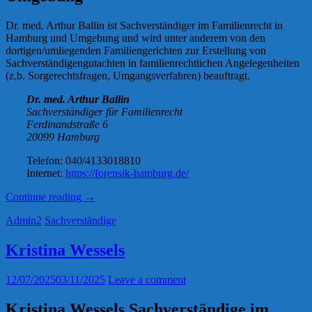
Dr. med. Arthur Ballin ist Sachverständiger im Familienrecht in
Hamburg und Umgebung und wird unter anderem von den
dortigen/umliegenden Familiengerichten zur Erstellung von
Sachverständigengutachten in familienrechtlichen Angelegenheiten
(z.b. Sorgerechtsfragen, Umgangsverfahren) beauftragt.
Dr. med. Arthur Ballin
Sachverständiger für Familienrecht
Ferdinandstraße 6
20099 Hamburg
Telefon: 040/4133018810
Internet:
https://forensik-hamburg.de/
„Dr.
Continue reading
→
med.
Admin2
Sachverständige
Arthur
Ballin“
Kristina Wessels
12/07/2025
03/11/2025
Leave a comment
Kristina Wessels Sachverständige im