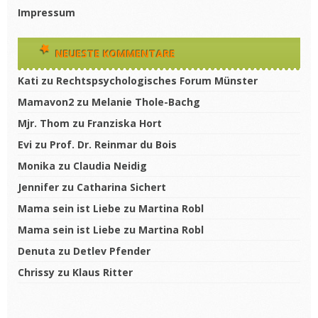
Impressum
NEUESTE KOMMENTARE
Kati
zu
Rechtspsychologisches Forum Münster
Mamavon2
zu
Melanie Thole-Bachg
Mjr. Thom
zu
Franziska Hort
Evi
zu
Prof. Dr. Reinmar du Bois
Monika
zu
Claudia Neidig
Jennifer
zu
Catharina Sichert
Mama sein ist Liebe
zu
Martina Robl
Mama sein ist Liebe
zu
Martina Robl
Denuta
zu
Detlev Pfender
Chrissy
zu
Klaus Ritter