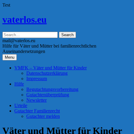
Test
Skip
vaterlos.eu
to
content
mail@vaterlos.eu
Hilfe für Väter und Mütter bei familienrechtlichen
Auseinandersetzungen
Menu
VMFK – Väter und Mütter für Kinder
Datenschutzerklärung
Impressum
Hilfe
Begutachtungsvorbereitung
Gutachtenüberprüfung
Newsletter
Urteile
Gutachter Familienrecht
Gutachter melden
Väter und Mütter für Kinder