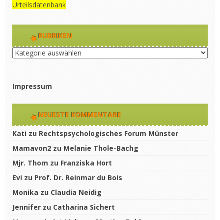
Urteilsdatenbank
RUBRIKEN
Rubriken
Impressum
NEUESTE KOMMENTARE
Kati
zu
Rechtspsychologisches Forum Münster
Mamavon2
zu
Melanie Thole-Bachg
Mjr. Thom
zu
Franziska Hort
Evi
zu
Prof. Dr. Reinmar du Bois
Monika
zu
Claudia Neidig
Jennifer
zu
Catharina Sichert