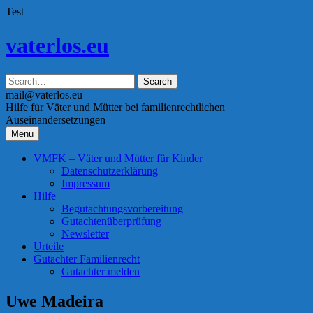
Test
Skip
vaterlos.eu
to
content
mail@vaterlos.eu
Hilfe für Väter und Mütter bei familienrechtlichen
Auseinandersetzungen
Menu
VMFK – Väter und Mütter für Kinder
Datenschutzerklärung
Impressum
Hilfe
Begutachtungsvorbereitung
Gutachtenüberprüfung
Newsletter
Urteile
Gutachter Familienrecht
Gutachter melden
Uwe Madeira