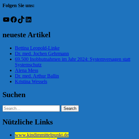
Folgen Sie uns:
YouTube
Facebook
TikTok
LinkedIn
neueste Artikel
Bettina Leopold-Linke
Dr. med. Jochen Gehrmann
69.500 Inobhutnahmen im Jahr 2024: Systemversagen statt
Systemschutz
Alena Mess
Dr. med. Arthur Ballin
Kristina Wessels
Suchen
Nützliche Links
www.kindimmittelpunkt.de