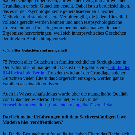
Sachverständigen überlassen, auf welchem Weg und auf welchen
Grundlagen er sein Gutachten erstellt. Dabei ist zu berücksichtigen,
das es in der Psychologie keine generalisierenden Theorien,
Methoden und standardisierte Verfahren gibt, die jedem Einzelfall
vollends gerecht werden können und auch testpsychologisxche
Untersuchungen für sich genommen niemals unanzweifelbare
Ergebnisse hervorbringen, weil sich innerpsychisches Geschehen
der direkten Beobachtung entzieht.
75% alller Gutachten sind mangelhaft
75 Prozent aller Gutachten in familienrechtlichen Streitigkeiten in
Deutschland sind mangelhaft. Das ist das Ergebnis eine
r Studie der
IB-Hochschule Berlin.
Trotzdem wird auf der Grundlage solcher
Gutachten vielen Eltern das Sorgerecht entzogen, werden ganze
Familien auseinandergerissen.
Auch in Wissenschaftsdokus wurde über die mangelhafte Qualität
von Gutachten wiederholt berichtet, wie z.b. in der
Fernsehdokumentation „Gutachten mangelhaft“ von 3 Sat.
Darf ich meine Erfahrungen mit dem Sachverständigen Uwe
Madeira hier veröffentlichen?
Ja. Da die Begutachtung freiwillig ist, haben Eltern das Recht, sich