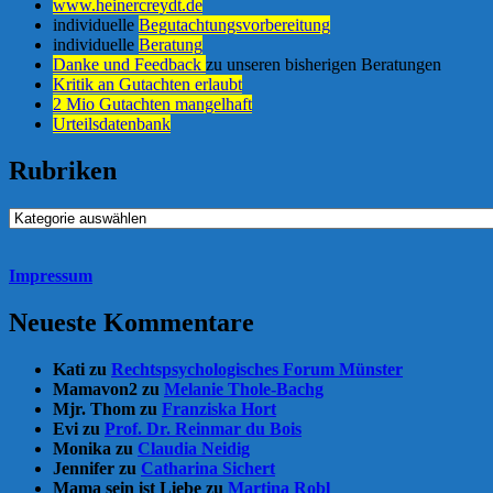
www.heinercreydt.de
individuelle
Begutachtungsvorbereitung
individuelle
Beratung
Danke und Feedback
zu unseren bisherigen Beratungen
Kritik an Gutachten erlaubt
2 Mio Gutachten mangelhaft
Urteilsdatenbank
Rubriken
Rubriken
Impressum
Neueste Kommentare
Kati
zu
Rechtspsychologisches Forum Münster
Mamavon2
zu
Melanie Thole-Bachg
Mjr. Thom
zu
Franziska Hort
Evi
zu
Prof. Dr. Reinmar du Bois
Monika
zu
Claudia Neidig
Jennifer
zu
Catharina Sichert
Mama sein ist Liebe
zu
Martina Robl