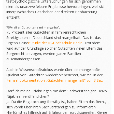
testpsychologisxche Untersuchungen für sich genommen
niemals unanzweifelbare Ergebnisse hervorbringen, weil sich
innerpsychisches Geschehen der direkten Beobachtung
entzieht.
75% alller Gutachten sind mangelhaft
75 Prozent aller Gutachten in familienrechtlichen
Streitigkeiten in Deutschland sind mangelhaft. Das ist das
Ergebnis eine
r Studie der IB-Hochschule Berlin.
Trotzdem
wird auf der Grundlage solcher Gutachten vielen Eltern das
Sorgerecht entzogen, werden ganze Familien
auseinandergerissen.
Auch in Wissenschaftsdokus wurde über die mangelhafte
Qualität von Gutachten wiederholt berichtet, wie z.b. in der
Fernsehdokumentation „Gutachten mangelhaft“ von 3 Sat.
Darf ich meine Erfahrungen mit dem Sachverständigen Heiko
Nijak hier veröffentlichen?
Ja. Da die Begutachtung freiwillig ist, haben Eltern das Recht,
sich vorab über ihren Sachverständigen zu informieren.
Hierfür ist es hilfreich auf Erfahrungen zurückzugreifen. Gerne