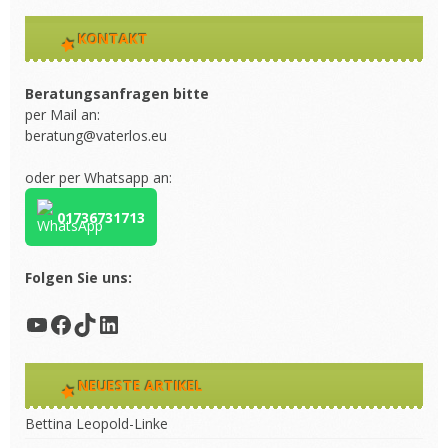
KONTAKT
Beratungsanfragen bitte
per Mail an:
beratung@vaterlos.eu
oder per Whatsapp an:
01736731713
Folgen Sie uns:
YouTube
Facebook
TikTok
LinkedIn
NEUESTE ARTIKEL
Bettina Leopold-Linke