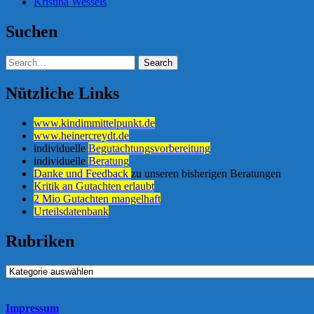
Kristina Wessels
Suchen
Nützliche Links
www.kindimmittelpunkt.de
www.heinercreydt.de
individuelle
Begutachtungsvorbereitung
individuelle
Beratung
Danke und Feedback
zu unseren bisherigen Beratungen
Kritik an Gutachten erlaubt
2 Mio Gutachten mangelhaft
Urteilsdatenbank
Rubriken
Rubriken
Impressum