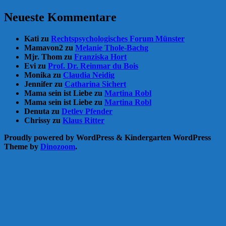
Neueste Kommentare
Kati
zu
Rechtspsychologisches Forum Münster
Mamavon2
zu
Melanie Thole-Bachg
Mjr. Thom
zu
Franziska Hort
Evi
zu
Prof. Dr. Reinmar du Bois
Monika
zu
Claudia Neidig
Jennifer
zu
Catharina Sichert
Mama sein ist Liebe
zu
Martina Robl
Mama sein ist Liebe
zu
Martina Robl
Denuta
zu
Detlev Pfender
Chrissy
zu
Klaus Ritter
Proudly powered by WordPress
&
Kindergarten WordPress
Theme by
Dinozoom
.