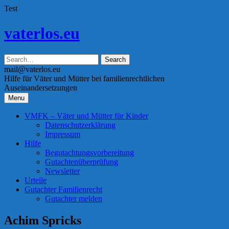
Test
Skip
vaterlos.eu
to
content
mail@vaterlos.eu
Hilfe für Väter und Mütter bei familienrechtlichen
Auseinandersetzungen
Menu
VMFK – Väter und Mütter für Kinder
Datenschutzerklärung
Impressum
Hilfe
Begutachtungsvorbereitung
Gutachtenüberprüfung
Newsletter
Urteile
Gutachter Familienrecht
Gutachter melden
Achim Spricks