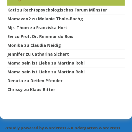
Kati
zu
Rechtspsychologisches Forum Münster
Mamavon2
zu
Melanie Thole-Bachg
Mjr. Thom
zu
Franziska Hort
Evi
zu
Prof. Dr. Reinmar du Bois
Monika
zu
Claudia Neidig
Jennifer
zu
Catharina Sichert
Mama sein ist Liebe
zu
Martina Robl
Mama sein ist Liebe
zu
Martina Robl
Denuta
zu
Detlev Pfender
Chrissy
zu
Klaus Ritter
Proudly powered by WordPress
&
Kindergarten WordPress