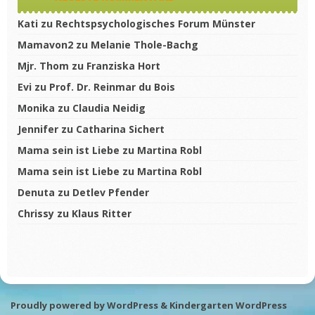
Kati
zu
Rechtspsychologisches Forum Münster
Mamavon2
zu
Melanie Thole-Bachg
Mjr. Thom
zu
Franziska Hort
Evi
zu
Prof. Dr. Reinmar du Bois
Monika
zu
Claudia Neidig
Jennifer
zu
Catharina Sichert
Mama sein ist Liebe
zu
Martina Robl
Mama sein ist Liebe
zu
Martina Robl
Denuta
zu
Detlev Pfender
Chrissy
zu
Klaus Ritter
Proudly powered by WordPress
&
Kindergarten WordPress