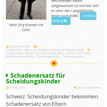
wechselnden Vätern
aufgewachsen ist und wie sehr
er unter den Langzeitfolgen
heute noch leidet.
Continue
„Jörg
reading
Vater Jörg Krampe mit
Krampe:
Sohn
als
Kind
ohne
Vater
Der Elterncoach
Leserbriefe – Eltern, Großeltern & Kinder im Familienrecht
aufgewachsen“
Jörg Krampe
,
Kinder brauchen beide Eltern
,
Kinder ohne Väter
,
Kindesmisshandlung
,
Scheidungskinder
,
Trennungsvater
Schadenersatz für
Scheidungskinder
09/04/2014
Leave a comment
Schweiz: Scheidungskinder bekommen
Schadenersatz von Eltern