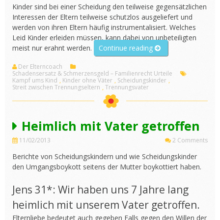
Kinder sind bei einer Scheidung den teilweise gegensätzlichen
Interessen der Eltern teilweise schutzlos ausgeliefert und
werden von ihren Eltern häufig instrumentalisiert. Welches
Leid Kinder erleiden müssen, kann dabei von unbeteiligten
„Schadenersatz
meist nur erahnt werden.
Continue reading
für
Der Elterncoach
Scheidungskinder“
Schadensersatz & Schmerzensgeld – Familienrecht Urteile
Kampf ums Kind
,
Kinder ohne Väter
,
Scheidungskinder
,
Streit zwischen Trennungseltern
,
Trennungsvater
Heimlich mit Vater getroffen
11/02/2013
2 Comments
Berichte von Scheidungskindern und wie Scheidungskinder
den Umgangsboykott seitens der Mutter boykottiert haben.
Jens 31*: Wir haben uns 7 Jahre lang
heimlich mit unserem Vater getroffen.
Elternliebe bedeutet auch gegeben Falls gegen den Willen der