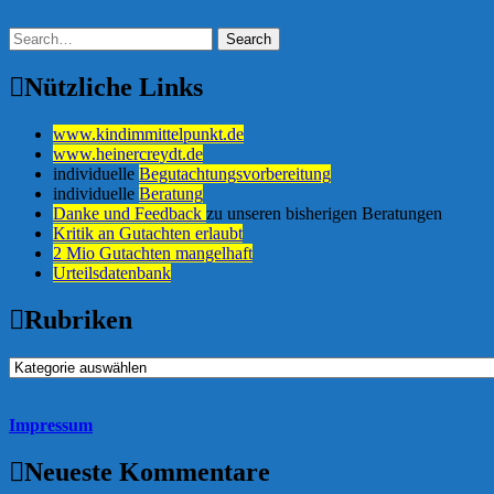
Nützliche Links
www.kindimmittelpunkt.de
www.heinercreydt.de
individuelle
Begutachtungsvorbereitung
individuelle
Beratung
Danke und Feedback
zu unseren bisherigen Beratungen
Kritik an Gutachten erlaubt
2 Mio Gutachten mangelhaft
Urteilsdatenbank
Rubriken
Rubriken
Impressum
Neueste Kommentare