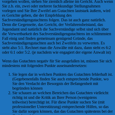
vorgehen wollen, stehen Sie ziemlich alleine im Gericht. Auch wenn
Sie z.b. ein, zwei oder mehrere fachkundige Stellungnahmen
vorlegen und Sie Ihre Zweifel am Gutachten lautstark äußern, wird
es Gerichte geben, die der Empfehlung des
Sachverständigengutachtens folgen. Das ist auch ganz natürlich.
Denn die Gegenseite, das Gericht, der Verfahrensbeistand, das
Jugendamt und natürlich die Sachverständige selbst sind sich über
die Verwertbarkeit des Sachverständigengutachtens im schlimmsten
Fall einig und finden gemeinsam genügend Gründe, das
Sachverständigengutachten auch bei Zweifeln zu verwerten. Es
steht also 5:1. Rechnet man die Anwälte mit dazu, dann steht es 6:2
oder 6:1 oder 5:2. (je nachdem wie engagiert der eigene Anwalt ist)
Wenn das Gutachten negativ für Sie ausgefallen ist, müssen Sie sich
mindestens mit folgenden Punkte auseinandersetzen:
Sie legen dar in welchen Punkten das Gutachten fehlerhaft ist.
(Gegebenenfalls finden Sie auch entsprechende Punkte, wo
Sie den Verdacht der Besorgnis der Befangenheit mit
begründen können
Sie schauen an welchen Bereichen das Gutachten vielleicht
richtig ist und die Kritik an Ihrer Person (wenigstens
teilweise) berechtigt ist. Für diese Punkte suchen Sie (mit
professioneller Unterstützung) entsprechende Hilfen, so das
Sie dafür sorgen können, das das Gutachten spätestens bei der