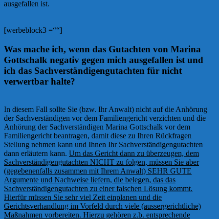
ausgefallen ist.
[werbeblock3 =““]
Was mache ich, wenn das Gutachten von Marina
Gottschalk negativ gegen mich ausgefallen ist und
ich das Sachverständigengutachten für nicht
verwertbar halte?
In diesem Fall sollte Sie (bzw. Ihr Anwalt) nicht auf die Anhörung
der Sachverständigen vor dem Familiengericht verzichten und die
Anhörung der Sachverständigen Marina Gottschalk vor dem
Familiengericht beantragen, damit diese zu Ihren Rückfragen
Stellung nehmen kann und Ihnen Ihr Sachverständigengutachten
dann erläutern kann.
Um das Gericht dann zu überzeugen, dem
Sachverständigengutachten NICHT zu folgen, müssen Sie aber
(gegebenenfalls zusammen mit Ihrem Anwalt) SEHR GUTE
Argumente und Nachweise liefern, die belegen, das das
Sachverständigengutachten zu einer falschen Lösung kommt.
Hierfür müssen Sie sehr viel Zeit einplanen und die
Gerichtsverhandlung im Vorfeld durch viele (aussergerichtliche)
Maßnahmen vorbereiten. Hierzu gehören z.b. entsprechende