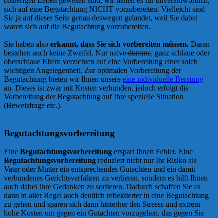
bisherigen Leben gewesen sind, wir halten es für unverantwortlich,
sich auf eine Begutachtung NICHT vorzubereiten. Vielleicht sind
Sie ja auf dieser Seite genau deswegen gelandet, weil Sie dabei
waren sich auf die Begutachtung vorzubereiten.
Sie haben also
erkannt, dass Sie sich vorbereiten müssen.
Daran
bestehen auch keine Zweifel. Nur naive
dumme
, ganz schlaue oder
oberschlaue Eltern verzichten auf eine Vorbereitung einer solch
wichtigen Angelegenheit. Zur optimalen Vorbereitung der
Begutachtung bieten wir Ihnen unsere
eine individuelle Beratung
an. Dieses ist zwar mit Kosten verbunden, jedoch erfolgt die
Vorbereitung der Begutachtung auf Ihre spezielle Situation
(Beweisfrage etc.).
Begutachtungsvorbereitung
Eine
Begutachtungsvorbereitung
erspart Ihnen Fehler. Eine
Begutachtungsvorbereitung
reduziert nicht nur Ihr Risiko als
Vater oder Mutter ein entsprechendes Gutachten und ein damit
verbundenes Gerichtsverfahren zu verlieren, sondern es hilft Ihnen
auch dabei Ihre Gedanken zu sortieren. Dadurch schaffen Sie es
dann in aller Regel auch deutlich reflektierter in eine Begutachtung
zu gehen und sparen sich dann hinterher den Stresss und extrem
hohe Kosten um gegen ein Gutachten vorzugehen, das gegen Sie