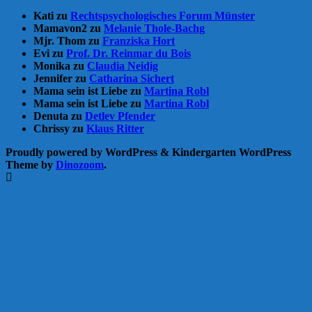
Kati
zu
Rechtspsychologisches Forum Münster
Mamavon2
zu
Melanie Thole-Bachg
Mjr. Thom
zu
Franziska Hort
Evi
zu
Prof. Dr. Reinmar du Bois
Monika
zu
Claudia Neidig
Jennifer
zu
Catharina Sichert
Mama sein ist Liebe
zu
Martina Robl
Mama sein ist Liebe
zu
Martina Robl
Denuta
zu
Detlev Pfender
Chrissy
zu
Klaus Ritter
Proudly powered by WordPress
&
Kindergarten WordPress
Theme by
Dinozoom
.