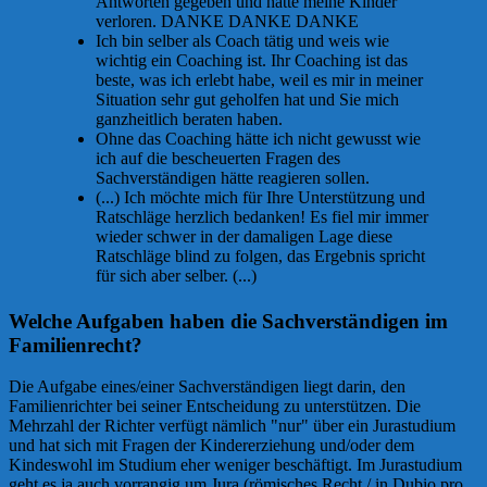
Antworten gegeben und hätte meine Kinder
verloren. DANKE DANKE DANKE
Ich bin selber als Coach tätig und weis wie
wichtig ein Coaching ist. Ihr Coaching ist das
beste, was ich erlebt habe, weil es mir in meiner
Situation sehr gut geholfen hat und Sie mich
ganzheitlich beraten haben.
Ohne das Coaching hätte ich nicht gewusst wie
ich auf die bescheuerten Fragen des
Sachverständigen hätte reagieren sollen.
(...) Ich möchte mich für Ihre Unterstützung und
Ratschläge herzlich bedanken! Es fiel mir immer
wieder schwer in der damaligen Lage diese
Ratschläge blind zu folgen, das Ergebnis spricht
für sich aber selber. (...)
Welche Aufgaben haben die Sachverständigen im
Familienrecht?
Die Aufgabe eines/einer Sachverständigen liegt darin, den
Familienrichter bei seiner Entscheidung zu unterstützen. Die
Mehrzahl der Richter verfügt nämlich "nur" über ein Jurastudium
und hat sich mit Fragen der Kindererziehung und/oder dem
Kindeswohl im Studium eher weniger beschäftigt. Im Jurastudium
geht es ja auch vorrangig um Jura (römisches Recht / in Dubio pro