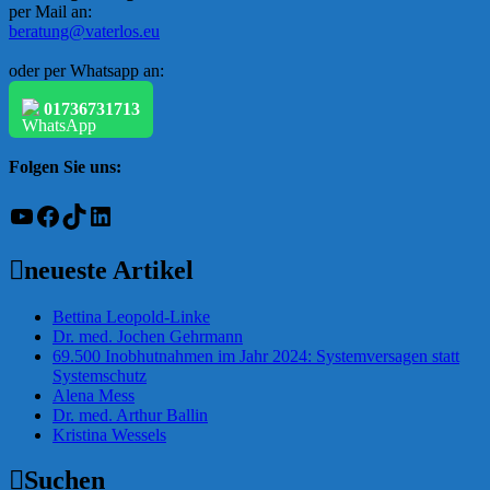
per Mail an:
beratung@vaterlos.eu
oder per Whatsapp an:
01736731713
Folgen Sie uns:
YouTube
Facebook
TikTok
LinkedIn
neueste Artikel
Bettina Leopold-Linke
Dr. med. Jochen Gehrmann
69.500 Inobhutnahmen im Jahr 2024: Systemversagen statt
Systemschutz
Alena Mess
Dr. med. Arthur Ballin
Kristina Wessels
Suchen