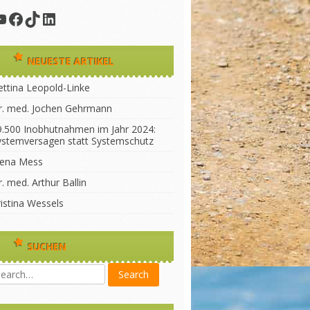
YouTube
Facebook
TikTok
LinkedIn
NEUESTE ARTIKEL
ettina Leopold-Linke
r. med. Jochen Gehrmann
9.500 Inobhutnahmen im Jahr 2024:
ystemversagen statt Systemschutz
lena Mess
. med. Arthur Ballin
ristina Wessels
SUCHEN