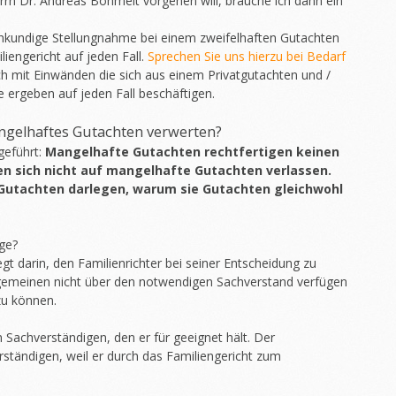
rn Dr. Andreas Böhmelt vorgehen will, brauche ich dann ein
hkundige Stellungnahme bei einem zweifelhaften Gutachten
engericht auf jeden Fall.
Sprechen Sie uns hierzu bei Bedarf
ch mit Einwänden die sich aus einem Privatgutachten und /
 ergeben auf jeden Fall beschäftigen.
ngelhaftes Gutachten verwerten?
geführt:
Mangelhafte Gutachten rechtfertigen keinen
en sich nicht auf mangelhafte Gutachten verlassen.
Gutachten darlegen, warum sie Gutachten gleichwohl
ge?
gt darin, den Familienrichter bei seiner Entscheidung zu
llgemeinen nicht über den notwendigen Sachverstand verfügen
zu können.
en Sachverständigen, den er für geeignet hält. Der
ständigen, weil er durch das Familiengericht zum