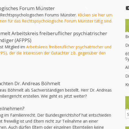
ogisches Forum Münster
s Rechtspsychologischen Forums Münster.
Klicken sie hier um
nen für das Rechtspsychologische Forum Münster tätig sind.
lt Arbeitskreis freiberuflicher psychiatrischer
B
ndiger (AFPPS)
D
t Mitglied im
Arbeitskreis freiberuflicher psychiatrischer und
PS), der die Interessen der Gutachter z.b. gegenüber den
6
S
A
Dr
chten Dr. Andreas Böhmelt
K
eas Böhmelt als Sachverständigen bestellt. Herr Dr. Andreas
liengericht erstellen. Wie geht es jetzt weiter?
teilnehmen?
g im Familienrecht. Der Bundesgerichtshof hat entschieden
freiwillig ist und Eltern nicht zur Teilnahme an einer
. Auch dürfen Eltern oder einzelnen Elternteilen keine