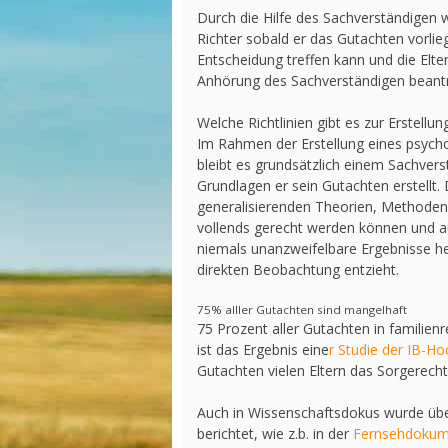
Durch die Hilfe des Sachverständigen 
Richter sobald er das Gutachten vorli
Entscheidung treffen kann und die Elter
Anhörung des Sachverständigen beant
Welche Richtlinien gibt es zur Erstell
Im Rahmen der Erstellung eines psycho
bleibt es grundsätzlich einem Sachve
Grundlagen er sein Gutachten erstellt. 
generalisierenden Theorien, Methoden u
vollends gerecht werden können und 
niemals unanzweifelbare Ergebnisse he
direkten Beobachtung entzieht.
75% alller Gutachten sind mangelhaft
75 Prozent aller Gutachten in familienr
ist das Ergebnis eine
r Studie der IB-Ho
Gutachten vielen Eltern das Sorgerech
Auch in Wissenschaftsdokus wurde übe
berichtet, wie z.b. in der
Fernsehdokume