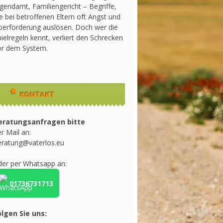
gendamt, Familiengericht – Begriffe,
e bei betroffenen Eltern oft Angst und
berforderung auslösen. Doch wer die
ielregeln kennt, verliert den Schrecken
or dem System.
KONTAKT
eratungsanfragen bitte
r Mail an:
eratung@vaterlos.eu
der per Whatsapp an:
01736731713
olgen Sie uns: