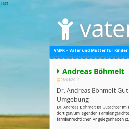
Test
Skip
to
vate
content
VMFK – Väter und Mütter für Kinder
Datenschutzerklärung
Andreas Böhmelt
Impressum
28/04/2014
Dr. Andreas Böhmelt Gut
Umgebung
Dr. Andreas Böhmelt ist Gutachter im 
dortigen/umliegenden Familiengerichte
familienrechtlichen Angelegenheiten (