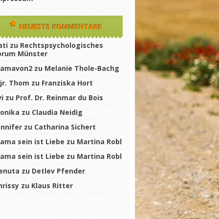
NEUESTE KOMMENTARE
ati
zu
Rechtspsychologisches
orum Münster
amavon2
zu
Melanie Thole-Bachg
jr. Thom
zu
Franziska Hort
vi
zu
Prof. Dr. Reinmar du Bois
onika
zu
Claudia Neidig
ennifer
zu
Catharina Sichert
ama sein ist Liebe
zu
Martina Robl
ama sein ist Liebe
zu
Martina Robl
enuta
zu
Detlev Pfender
hrissy
zu
Klaus Ritter