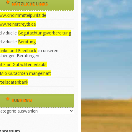
NÜTZLICHE LINKS
ww.kindimmittelpunkt.de
ww.heinercreydt.de
dividuelle
Begutachtungsvorbereitung
dividuelle
Beratung
anke und Feedback
zu unseren
isherigen Beratungen
itik an Gutachten erlaubt
 Mio Gutachten mangelhaft
rteilsdatenbank
RUBRIKEN
briken
mpressum