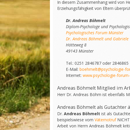
In diesem Zusammenhang wird von Her
Erziehungsfähigkeit von Eltern überprüf
Dr. Andreas Böhmelt
Diplom-Psychologe und Psychologi
Psychologisches Forum Münster
Dr. Andreas Böhmelt und Gabriele 
Hötteweg 8
49143 Münster
Tel.: 0251 2846787 oder 2846865
E-Mail:
boehmelt@psychologie-fo
Internet:
www.psychologie-forum-
Andreas Böhmelt Mitglied im Ar
Herr Dr. Andreas Böhm ist ebenfalls M
Andreas Böhmelt als Gutachter 
Dr.
Andreas Böhmelt
ist als Gutacht
beispielswiese vom
Väternotruf
NICHT 
Arbeit von Herrn Andreas Böhmelt kriti