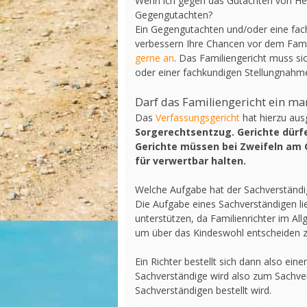
Wenn ich gegen das Gutachten von Her
Gegengutachten?
Ein Gegengutachten und/oder eine fac
verbessern Ihre Chancen vor dem Famili
gerne an
. Das Familiengericht muss si
oder einer fachkundigen Stellungnahme
Darf das Familiengericht ein ma
Das
Verfassungsgericht
hat hierzu aus
Sorgerechtsentzug. Gerichte dürf
Gerichte müssen bei Zweifeln am 
für verwertbar halten.
Welche Aufgabe hat der Sachverständi
Die Aufgabe eines Sachverständigen lie
unterstützen, da Familienrichter im A
um über das Kindeswohl entscheiden 
Ein Richter bestellt sich dann also ein
Sachverständige wird also zum Sachver
Sachverständigen bestellt wird.