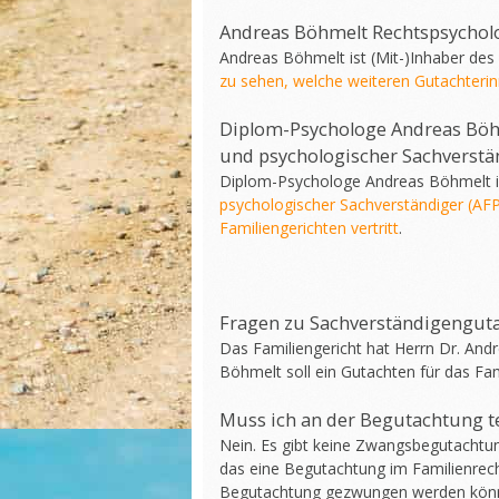
Andreas Böhmelt Rechtspsychol
Andreas Böhmelt ist (Mit-)Inhaber de
zu sehen, welche weiteren Gutachterin
Diplom-Psychologe Andreas Böhme
und psychologischer Sachverstä
Diplom-Psychologe Andreas Böhmelt is
psychologischer Sachverständiger (AFP
Familiengerichten vertritt
.
Fragen zu Sachverständigenguta
Das Familiengericht hat Herrn Dr. Andr
Böhmelt soll ein Gutachten für das Fami
Muss ich an der Begutachtung 
Nein. Es gibt keine Zwangsbegutachtun
das eine Begutachtung im Familienrecht 
Begutachtung gezwungen werden können