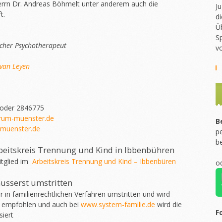
rn Dr. Andreas Böhmelt unter anderem auch die
Ju
t.
di
Ü
Sp
scher Psychotherapeut
v
van Leyen
 oder 2846775
rum-muenster.de
B
muenster.de
pe
b
beitskreis Trennung und Kind in Ibbenbühren
itglied im
Arbeitskreis Trennung und Kind – Ibbenbüren
o
äusserst umstritten
er in familienrechtlichen Verfahren umstritten und wird
empfohlen und auch bei
www.system-familie.de
wird die
F
siert