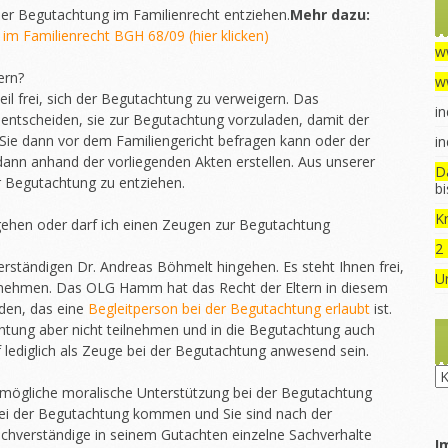
der Begutachtung im Familienrecht entziehen.
Mehr dazu:
im Familienrecht BGH 68/09 (hier klicken)
w
ern?
w
teil frei, sich der Begutachtung zu verweigern. Das
in
entscheiden, sie zur Begutachtung vorzuladen, damit der
Sie dann vor dem Familiengericht befragen kann oder der
in
ann anhand der vorliegenden Akten erstellen. Aus unserer
D
der Begutachtung zu entziehen.
b
Kr
gehen oder darf ich einen Zeugen zur Begutachtung
2
erständigen Dr. Andreas Böhmelt hingehen. Es steht Ihnen frei,
U
nehmen. Das OLG Hamm hat das Recht der Eltern in diesem
den, das eine
Begleitperson bei der Begutachtung erlaubt
ist.
htung aber nicht teilnehmen und in die Begutachtung auch
rf lediglich als Zeuge bei der Begutachtung anwesend sein.
Ru
 mögliche moralische Unterstützung bei der Begutachtung
bei der Begutachtung kommen und Sie sind nach der
chverständige in seinem Gutachten einzelne Sachverhalte
I