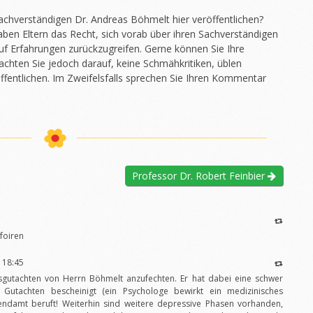
chverständigen Dr. Andreas Böhmelt hier veröffentlichen?
 haben Eltern das Recht, sich vorab über ihren Sachverständigen
h auf Erfahrungen zurückzugreifen. Gerne können Sie Ihre
 achten Sie jedoch darauf, keine Schmähkritiken, üblen
fentlichen. Im Zweifelsfalls sprechen Sie Ihren Kommentar
Professor Dr. Robert Feinbier
foiren
 18:45
sgutachten von Herrn Böhmelt anzufechten. Er hat dabei eine schwer
 Gutachten bescheinigt (ein Psychologe bewirkt ein medizinisches
ugendamt beruft! Weiterhin sind weitere depressive Phasen vorhanden,