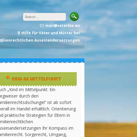
mail@vaterlos.eu
Hilfe für Väter und Mütter bei
milienrechtlichen Auseinandersetzungen
KIND IM MITTELPUNKT
ch „Kind im Mittelpunkt: Ein
egweiser durch den
milienrechtsdschungel“ ist ab sofort
erall im Handel erhältlich. Orientierung
d praktische Strategien für Eltern in
milienrechtlichen
useinandersetzungen Ihr Kompass im
amilienrecht. Sorgerecht, Umgang,