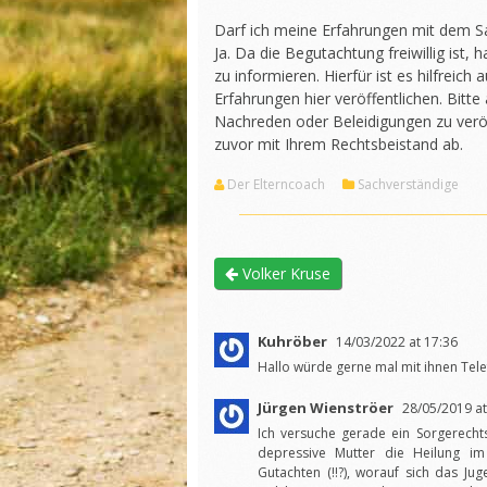
Darf ich meine Erfahrungen mit dem Sa
Ja. Da die Begutachtung freiwillig ist,
zu informieren. Hierfür ist es hilfreic
Erfahrungen hier veröffentlichen. Bitte
Nachreden oder Beleidigungen zu veröf
zuvor mit Ihrem Rechtsbeistand ab.
Der Elterncoach
Sachverständige
Volker Kruse
Kuhröber
14/03/2022 at 17:36
Hallo würde gerne mal mit ihnen Tele
Jürgen Wienströer
28/05/2019 at
Ich versuche gerade ein Sorgerecht
depressive Mutter die Heilung im
Gutachten (!!?), worauf sich das J