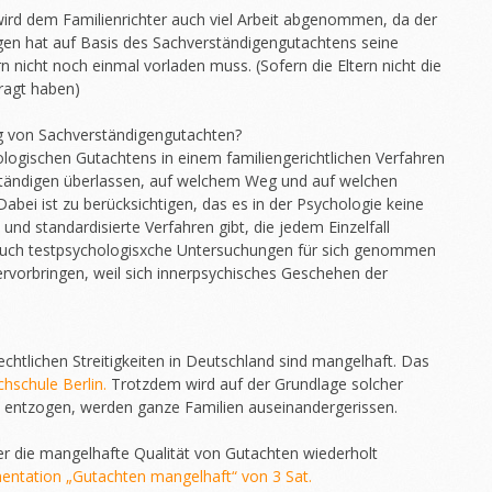
wird dem Familienrichter auch viel Arbeit abgenommen, da der
egen hat auf Basis des Sachverständigengutachtens seine
n nicht noch einmal vorladen muss. (Sofern die Eltern nicht die
ragt haben)
ung von Sachverständigengutachten?
logischen Gutachtens in einem familiengerichtlichen Verfahren
rständigen überlassen, auf welchem Weg und auf welchen
Dabei ist zu berücksichtigen, das es in der Psychologie keine
nd standardisierte Verfahren gibt, die jedem Einzelfall
auch testpsychologisxche Untersuchungen für sich genommen
rvorbringen, weil sich innerpsychisches Geschehen der
echtlichen Streitigkeiten in Deutschland sind mangelhaft. Das
chschule Berlin.
Trotzdem wird auf der Grundlage solcher
t entzogen, werden ganze Familien auseinandergerissen.
r die mangelhafte Qualität von Gutachten wiederholt
ntation „Gutachten mangelhaft“ von 3 Sat.