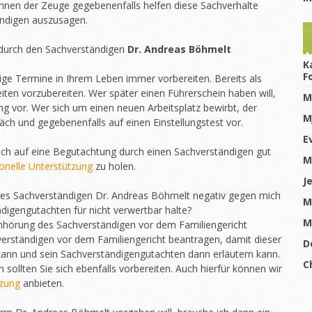
hnen der Zeuge gegebenenfalls helfen diese Sachverhalte
ändigen auszusagen.
 durch den Sachverständigen
Dr. Andreas Böhmelt
K
F
htige Termine in Ihrem Leben immer vorbereiten. Bereits als
eiten vorzubereiten. Wer später einen Führerschein haben will,
M
ung vor. Wer sich um einen neuen Arbeitsplatz bewirbt, der
M
räch und gegebenenfalls auf einen Einstellungstest vor.
E
sich auf eine Begutachtung durch einen Sachverständigen gut
M
onelle Unterstützung
zu holen.
J
es Sachverständigen Dr. Andreas Böhmelt negativ gegen mich
M
ndigengutachten für nicht verwertbar halte?
M
e Anhörung des Sachverständigen vor dem Familiengericht
erständigen vor dem Familiengericht beantragen, damit dieser
D
kann und sein Sachverständigengutachten dann erläutern kann.
C
sollten Sie sich ebenfalls vorbereiten. Auch hierfür können wir
tzung
anbieten.