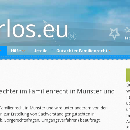
rlos.eu
fa
Hilfe
Urteile
Gutachter Familienrecht
Begutachtungsvorbereitung
Gutachter melden
Gutachtenüberprüfung
Newsletter
Bu
achter im Familienrecht in Münster und
W
Fa
üb
Familienrecht in Münster und wird unter anderem von den
un
n zur Erstellung von Sachverständigengutachten in
fa
z.b. Sorgerechtsfragen, Umgangsverfahren) beauftragt.
A
F