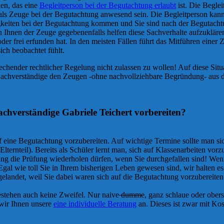
en, das eine
Begleitperson bei der Begutachtung erlaubt
ist. Die Beglei
h als Zeuge bei der Begutachtung anwesend sein. Die Begleitperson kann
gkeiten bei der Begutachtung kommen und Sie sind nach der Begutachtu
 Ihnen der Zeuge gegebenenfalls helfen diese Sachverhalte aufzuklären
r frei erfunden hat. In den meisten Fällen führt das Mitführen einer Z
ich beobachtet fühlt.
chender rechtlicher Regelung nicht zulassen zu wollen! Auf diese Situat
 Sachverständige den Zeugen -ohne nachvollziehbare Begründung- aus 
achverständige Gabriele Teichert vorbereiten?
auf eine Begutachtung vorzubereiten. Auf wichtige Termine sollte man si
ternteil). Bereits als Schüler lernt man, sich auf Klassenarbeiten vorzu
fung die Prüfung wiederholen dürfen, wenn Sie durchgefallen sind! We
Egal wie toll Sie in Ihrem bisherigen Leben gewesen sind, wir halten 
 gelandet, weil Sie dabei waren sich auf die Begutachtung vorzubereiten
stehen auch keine Zweifel. Nur naive
dumme
, ganz schlaue oder obers
 wir Ihnen unsere
eine individuelle Beratung
an. Dieses ist zwar mit Ko