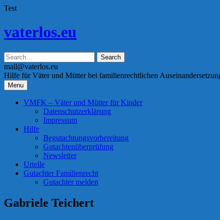
Test
Skip
vaterlos.eu
to
content
mail@vaterlos.eu
Hilfe für Väter und Mütter bei familienrechtlichen Auseinandersetzu
Menu
VMFK – Väter und Mütter für Kinder
Datenschutzerklärung
Impressum
Hilfe
Begutachtungsvorbereitung
Gutachtenüberprüfung
Newsletter
Urteile
Gutachter Familienrecht
Gutachter melden
Gabriele Teichert