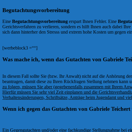
Begutachtungsvorbereitung
Eine
Begutachtungsvorbereitung
erspart Ihnen Fehler. Eine
Beguta
Gerichtsverfahren zu verlieren, sondern es hilft Ihnen auch dabei Ihr
sich dann hinterher den Stresss und extrem hohe Kosten um gegen ein
[werbeblock3 =““]
Was mache ich, wenn das Gutachten von Gabriele Teich
In diesem Fall sollte Sie (bzw. Ihr Anwalt) nicht auf die Anhörung 
beantragen, damit diese zu Ihren Rückfragen Stellung nehmen kann u
zu folgen, müssen Sie aber (gegebenenfalls zusammen mit Ihrem An
Hierfür müssen Sie sehr viel Zeit einplanen und die Gerichtsverhand
Verhaltensänderungen, Schriftsätze, Anträge beim Jugendamt und vie
Wenn ich gegen das Gutachten von Gabriele Teichert 
Ein Gegengutachten und/oder eine fachkundige Stellungnahme bei ein