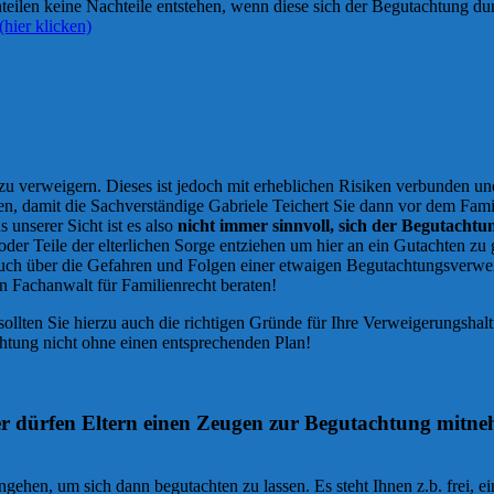
eilen keine Nachteile entstehen, wenn diese sich der Begutachtung du
hier klicken)
ng zu verweigern. Dieses ist jedoch mit erheblichen Risiken verbunden u
en, damit die Sachverständige Gabriele Teichert Sie dann vor dem Fami
 unserer Sicht ist es also
nicht immer sinnvoll, sich der Begutachtu
oder Teile der elterlichen Sorge entziehen um hier an ein Gutachten z
h auch über die Gefahren und Folgen einer etwaigen Begutachtungsverw
en Fachanwalt für Familienrecht beraten!
ollten Sie hierzu auch die richtigen Gründe für Ihre Verweigerungshalt
chtung nicht ohne einen entsprechenden Plan!
er dürfen Eltern einen Zeugen zur Begutachtung mitn
 hingehen, um sich dann begutachten zu lassen. Es steht Ihnen z.b. f