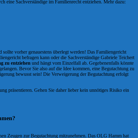
rch eine Sachverständige im Familienrecht entziehen. Mehr dazu:
nd sollte vorher genauestens überlegt werden! Das Familiengericht
liengericht befragen kann oder die Sachverständige Gabriele Teichert
ng zu entziehen
und hängt vom Einzelfall ab. Gegebenenfalls könnte
u gelangen. Bevor Sie also auf die Idee kommen, eine Begutachtung zu
eigerung bewusst sein! Die Verweigerung der Begutachtung erfolgt
ung präsentieren. Gehen Sie daher lieber kein unnötiges Risiko ein
ehmen?
rei, einen Zeugen zur Begutachtung mitzunehmen. Das OLG Hamm hat