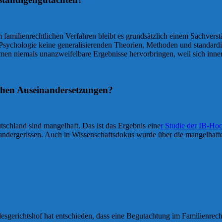
 familienrechtlichen Verfahren bleibt es grundsätzlich einem Sachve
er Psychologie keine generalisierenden Theorien, Methoden und standardi
en niemals unanzweifelbare Ergebnisse hervorbringen, weil sich inne
ichen Auseinandersetzungen?
utschland sind mangelhaft. Das ist das Ergebnis eine
r Studie der IB-Hoc
andergerissen. Auch in Wissenschaftsdokus wurde über die mangelhafte Q
gerichtshof hat entschieden, dass eine Begutachtung im Familienrecht 