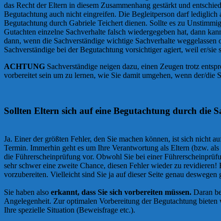
das Recht der Eltern in diesem Zusammenhang gestärkt und entschied
Begutachtung auch nicht eingreifen. Die Begleitperson darf lediglic
Begutachtung durch Gabriele Teichert dienen. Sollte es zu Unstimmi
Gutachten einzelne Sachverhalte falsch wiedergegeben hat, dann kann
dann, wenn die Sachverständige wichtige Sachverhalte weggelassen ode
Sachverständige bei der Begutachtung vorsichtiger agiert, weil er/sie s
ACHTUNG
Sachverständige neigen dazu, einen Zeugen trotz entspre
vorbereitet sein um zu lernen, wie Sie damit umgehen, wenn der/die
Sollten Eltern sich auf eine Begutachtung durch die S
Ja. Einer der größten Fehler, den Sie machen können, ist sich nicht 
Termin. Immerhin geht es um Ihre Verantwortung als Eltern (bzw. als El
die Führerscheinprüfung vor. Obwohl Sie bei einer Führerscheinprü
sehr schwer eine zweite Chance, diesen Fehler wieder zu revidieren! 
vorzubereiten. Vielleicht sind Sie ja auf dieser Seite genau deswegen
Sie haben also
erkannt, dass Sie sich vorbereiten müssen.
Daran be
Angelegenheit. Zur optimalen Vorbereitung der Begutachtung bieten
Ihre spezielle Situation (Beweisfrage etc.).