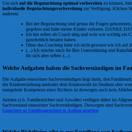
Um sich
auf die Begutachtung optimal vorbereiten
zu können, bie
individuelle Begutachtungsvorbereitung
zur Verfügung. Klicken S
anderem
Bei der Begutachtung sind genau die Fragen gekommen, di
gegeben und hätte meine Kinder verloren. DANKE
Ich bin selber als Coach tätig und weis wie wichtig ein C
ganzheitlich beraten haben.
Ohne das Coaching hätte ich nicht gewusst wie ich auf di
(...) Ich möchte mich für Ihre Unterstützung und Ratschl
für sich aber selber. (...)
Welche Aufgaben haben die Sachverständigen im Fam
Die Aufgabe eines/einer Sachverständigen liegt darin, den Familienri
der Kindererziehung und/oder dem Kindeswohl im Studium eher wenige
mangelnde Kompetenz eines Richters ist deswegen auch kein Ableh
Juristen (z.b. Familienrichter und Anwälte) verfügen daher im Allg
Sachverstand eines/einer Sachverständigen. Deswegen sind Sachverst
Gutachten an Familiengerichten in Auftrag gegeben
Welche Richtlinien gibt es zur Erstellung von Sachve