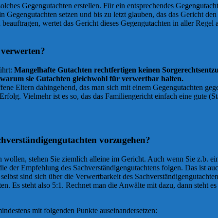
 solches Gegengutachten erstellen. Für ein entsprechendes Gegengutach
o ein Gegengutachten setzen und bis zu letzt glauben, das das Gericht d
 beauftragen, wertet das Gericht dieses Gegengutachten in aller Regel
 verwerten?
ührt:
Mangelhafte Gutachten rechtfertigen keinen Sorgerechtsentzu
 warum sie Gutachten gleichwohl für verwertbar halten.
troffene Eltern dahingehend, das man sich mit einem Gegengutachten g
Erfolg. Vielmehr ist es so, das das Familiengericht einfach eine gute 
achverständigengutachten vorzugehen?
ollen, stehen Sie ziemlich alleine im Gericht. Auch wenn Sie z.b. e
die der Empfehlung des Sachverständigengutachtens folgen. Das ist auc
 selbst sind sich über die Verwertbarkeit des Sachverständigengutacht
n. Es steht also 5:1. Rechnet man die Anwälte mit dazu, dann steht es 
mindestens mit folgenden Punkte auseinandersetzen: