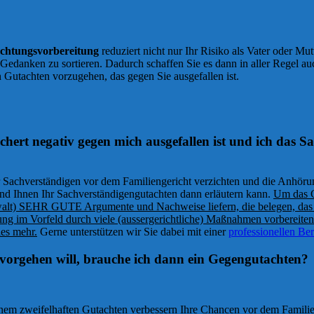
chtungsvorbereitung
reduziert nicht nur Ihr Risiko als Vater oder M
e Gedanken zu sortieren. Dadurch schaffen Sie es dann in aller Regel au
 Gutachten vorzugehen, das gegen Sie ausgefallen ist.
ert negativ gegen mich ausgefallen ist und ich das S
der Sachverständigen vor dem Familiengericht verzichten und die Anhör
nd Ihnen Ihr Sachverständigengutachten dann erläutern kann.
Um das G
walt) SEHR GUTE Argumente und Nachweise liefern, die belegen, das 
lung im Vorfeld durch viele (aussergerichtliche) Maßnahmen vorbereite
les mehr.
Gerne unterstützen wir Sie dabei mit einer
professionellen Be
vorgehen will, brauche ich dann ein Gegengutachten?
em zweifelhaften Gutachten verbessern Ihre Chancen vor dem Familien