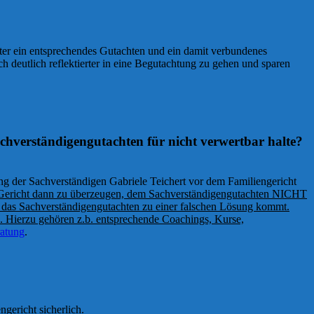
utter ein entsprechendes Gutachten und ein damit verbundenes
ch deutlich reflektierter in eine Begutachtung zu gehen und sparen
achverständigengutachten für nicht verwertbar halte?
ung der Sachverständigen Gabriele Teichert vor dem Familiengericht
ericht dann zu überzeugen, dem Sachverständigengutachten NICHT
das Sachverständigengutachten zu einer falschen Lösung kommt.
n. Hierzu gehören z.b. entsprechende Coachings, Kurse,
ratung
.
gericht sicherlich.