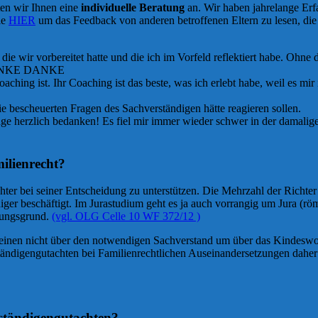
ten wir Ihnen eine
individuelle Beratung
an. Wir haben jahrelange Erf
ie
HIER
um das Feedback von anderen betroffenen Eltern zu lesen, die 
e wir vorbereitet hatte und die ich im Vorfeld reflektiert habe. Ohne
 DANKE DANKE
oaching ist. Ihr Coaching ist das beste, was ich erlebt habe, weil es mir
e bescheuerten Fragen des Sachverständigen hätte reagieren sollen.
äge herzlich bedanken! Es fiel mir immer wieder schwer in der damalige
ilienrecht?
chter bei seiner Entscheidung zu unterstützen. Die Mehrzahl der Richter
r beschäftigt. Im Jurastudium geht es ja auch vorrangig um Jura (rö
nungsgrund.
(vgl. OLG Celle 10 WF 372/12 )
emeinen nicht über den notwendigen Sachverstand um über das Kindesw
ändigengutachten bei Familienrechtlichen Auseinandersetzungen daher
rständigengutachten?