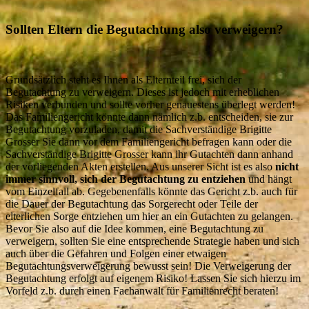
Sollten Eltern die Begutachtung also verweigern?
Grundsätzlich steht es Ihnen als Elternteil frei, sich der
Begutachtung zu verweigern. Dieses ist jedoch mit erheblichen
Risiken verbunden und sollte vorher genauestens überlegt werden!
Das Familiengericht könnte dann nämlich z.b. entscheiden, sie zur
Begutachtung vorzuladen, damit die Sachverständige Brigitte
Grosser Sie dann vor dem Familiengericht befragen kann oder die
Sachverständige Brigitte Grosser kann ihr Gutachten dann anhand
der vorliegenden Akten erstellen. Aus unserer Sicht ist es also
nicht
immer sinnvoll, sich der Begutachtung zu entziehen
und hängt
vom Einzelfall ab. Gegebenenfalls könnte das Gericht z.b. auch für
die Dauer der Begutachtung das Sorgerecht oder Teile der
elterlichen Sorge entziehen um hier an ein Gutachten zu gelangen.
Bevor Sie also auf die Idee kommen, eine Begutachtung zu
verweigern, sollten Sie eine entsprechende Strategie haben und sich
auch über die Gefahren und Folgen einer etwaigen
Begutachtungsverweigerung bewusst sein! Die Verweigerung der
Begutachtung erfolgt auf eigenem Risiko! Lassen Sie sich hierzu im
Vorfeld z.b. durch einen Fachanwalt für Familienrecht beraten!