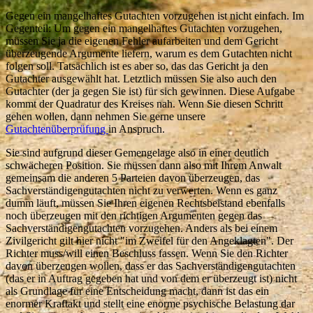
Gegen ein mangelhaftes Gutachten vorzugehen ist nicht einfach. Im
Gegenteil: Um gegen ein mangelhaftes Gutachten vorzugehen,
müssen Sie ja die eigenen Fehler aufarbeiten und dem Gericht
überzeugende Argumente liefern, warum es dem Gutachten nicht
folgen soll. Tatsächlich ist es aber so, das das Gericht ja den
Gutachter ausgewählt hat. Letztlich müssen Sie also auch den
Gutachter (der ja gegen Sie ist) für sich gewinnen. Diese Aufgabe
kommt der Quadratur des Kreises nah. Wenn Sie diesen Schritt
gehen wollen, dann nehmen Sie gerne unsere
Gutachtenüberprüfung
in Anspruch.
Sie sind aufgrund dieser Gemengelage also in einer deutlich
schwächeren Position. Sie müssen dann also mit Ihrem Anwalt
gemeinsam die anderen 5 Parteien davon überzeugen, das
Sachverständigengutachten nicht zu verwerten. Wenn es ganz
dumm läuft, müssen Sie Ihren eigenen Rechtsbeistand ebenfalls
noch überzeugen mit den richtigen Argumenten gegen das
Sachverständigengutachten vorzugehen. Anders als bei einem
Zivilgericht gilt hier nicht "im Zweifel für den Angeklagten". Der
Richter muss/will einen Beschluss fassen. Wenn Sie den Richter
davon überzeugen wollen, dass er das Sachverständigengutachten
(das er in Auftrag gegeben hat und von dem er überzeugt ist) nicht
als Grundlage für eine Entscheidung macht, dann ist das ein
enormer Kraftakt und stellt eine enorme psychische Belastung dar