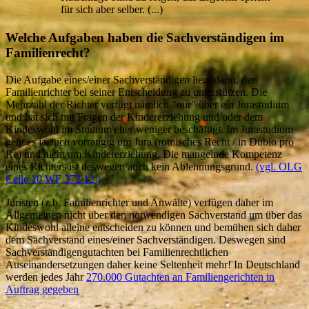
für sich aber selber. (...)
Welche Aufgaben haben die Sachverständigen im
Familienrecht?
Die Aufgabe eines/einer Sachverständigen liegt darin, den
Familienrichter bei seiner Entscheidung zu unterstützen. Die
Mehrzahl der Richter verfügt nämlich "nur" über ein Jurastudium
und hat sich mit Fragen der Kindererziehung und/oder dem
Kindeswohl im Studium eher weniger beschäftigt. Im Jurastudium
geht es ja auch vorrangig um Jura (römisches Recht / in Dubio pro
Re) und nicht um Kindererziehung. Die mangelnde Kompetenz
eines Richters ist deswegen auch kein Ablehnungsgrund.
(vgl. OLG
Celle 10 WF 372/12 )
Juristen (z.b. Familienrichter und Anwälte) verfügen daher im
Allgemeinen nicht über den notwendigen Sachverstand um über das
Kindeswohl alleine entscheiden zu können und bemühen sich daher
dem Sachverstand eines/einer Sachverständigen. Deswegen sind
Sachverständigengutachten bei Familienrechtlichen
Auseinandersetzungen daher keine Seltenheit mehr! In Deutschland
werden jedes Jahr
270.000 Gutachten an Familiengerichten in
Auftrag gegeben