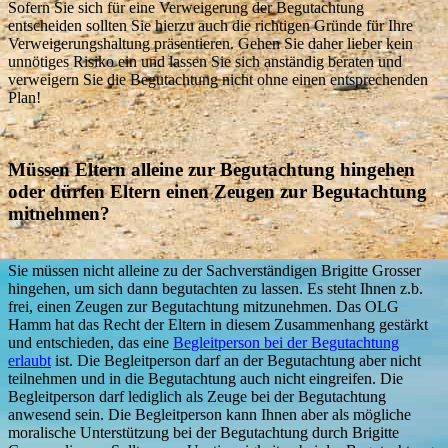
Sofern Sie sich für eine Verweigerung der Begutachtung
entscheiden sollten Sie hierzu auch die richtigen Gründe für Ihre
Verweigerungshaltung präsentieren. Gehen Sie daher lieber kein
unnötiges Risiko ein und lassen Sie sich anständig beraten und
verweigern Sie die Begutachtung nicht ohne einen entsprechenden
Plan!
Müssen Eltern alleine zur Begutachtung hingehen
oder dürfen Eltern einen Zeugen zur Begutachtung
mitnehmen?
Sie müssen nicht alleine zu der Sachverständigen Brigitte Grosser
hingehen, um sich dann begutachten zu lassen. Es steht Ihnen z.b.
frei, einen Zeugen zur Begutachtung mitzunehmen. Das OLG
Hamm hat das Recht der Eltern in diesem Zusammenhang gestärkt
und entschieden, das eine
Begleitperson bei der Begutachtung
erlaubt
ist. Die Begleitperson darf an der Begutachtung aber nicht
teilnehmen und in die Begutachtung auch nicht eingreifen. Die
Begleitperson darf lediglich als Zeuge bei der Begutachtung
anwesend sein. Die Begleitperson kann Ihnen aber als mögliche
moralische Unterstützung bei der Begutachtung durch Brigitte