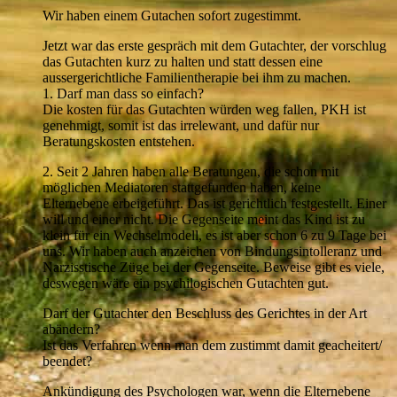
Wir haben einem Gutachen sofort zugestimmt.
Jetzt war das erste gespräch mit dem Gutachter, der vorschlug
das Gutachten kurz zu halten und statt dessen eine
aussergerichtliche Familientherapie bei ihm zu machen.
1. Darf man dass so einfach?
Die kosten für das Gutachten würden weg fallen, PKH ist
genehmigt, somit ist das irrelewant, und dafür nur
Beratungskosten entstehen.
2. Seit 2 Jahren haben alle Beratungen, die schon mit
möglichen Mediatoren stattgefunden haben, keine
Elternebene erbeigeführt. Das ist gerichtlich festgestellt. Einer
will und einer nicht. Die Gegenseite meint das Kind ist zu
klein für ein Wechselmodell, es ist aber schon 6 zu 9 Tage bei
uns. Wir haben auch anzeichen von Bindungsintolleranz und
Narzisstische Züge bei der Gegenseite. Beweise gibt es viele,
deswegen wäre ein psychilogischen Gutachten gut.
Darf der Gutachter den Beschluss des Gerichtes in der Art
abändern?
Ist das Verfahren wenn man dem zustimmt damit geacheitert/
beendet?
Ankündigung des Psychologen war, wenn die Elternebene