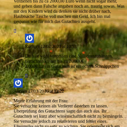
Verdienen bis zu ca 2000,00 Euro wenn nicht sogar mehr,
und geben dann Falsche angaben noch an. traurig sowas. Was
mit den Kindern wird da denken sie nicht drüber nach,
Haubtsache Tasche voll machen mit Geld. Ich bin mal
gespannt wie für mich das Gutachten ausgeht.
Rüdiger
12/02/2020 at 10:53
Du hast wohl vergessen eine Null dranzuhängen.
Gutachten kosten bis zu 20.000€
2.000€ für ein Gutachten ist ein echtes Schnäppchen
Andrea
17/03/2016 at 12:22
Meine Erfahrung mit der Frau:
Sie versuchte keinen als Verlierer dastehen zu lassen.
Überprüfung des Gutachtens sagte das auch aus. Ihr
Gutachten sei kurz aber wissenschaftlich nicht zu bemängeln.
Sie versuchte jedoch zu relativieren und fehler eines
Elternteiles nicht zu sehr zu wichten. Sie orientierte sich am