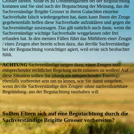
Grosser dienen. Sollte es zu Unstimmigkeiten bei der Begutachtung
kommen und Sie sind nach der Begutachtung der Meinung, das die
Sachverständige Brigitte Grosser in ihrem Gutachten einzelne
Sachverhalte falsch wiedergegeben hat, dann kann Ihnen der Zeuge
gegebenenfalls helfen diese Sachverhalte aufzuklären und gegen die
Sachverständige auszusagen. Das gilt natürlich auch dann, wenn die
Sachverständige wichtige Sachverhalte weggelassen oder frei
erfunden hat. In den meisten Fällen führt das Mitführen einer Zeugin
/ eines Zeugen aber bereits schon dazu, das der/die Sachverständige
bei der Begutachtung vorsichtiger agiert, weil er/sie sich beobachtet
fühlt.
ACHTUNG
Sachverständige neigen dazu, einen Zeugen trotz
entsprechender rechtlicher Regelung nicht zulassen zu wollen! Auf
diese Situation sollten Sie (durch ein entsprechendes Training)
ebenfalls vorbereitet sein um zu lernen, wie Sie damit umgehen,
wenn der/die Sachverständige den Zeugen -ohne nachvollziehbare
Begründung- aus der Begutachtung raushaben will
Sollten Eltern sich auf eine Begutachtung durch die
Sachverständige Brigitte Grosser vorbereiten?