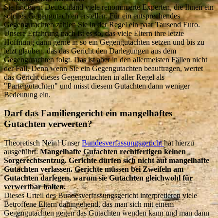
Sie finden in Deutschland viele renommierte Experten, die Ihnen ein
solches Gegengutachten erstellen. Für ein entsprechendes
Gegengutachten zahlen Sie in der Regel ein paar Tausend Euro.
Unsere Erfahrung nach ist es so, das viele Eltern ihre letzte
Hoffnung dann gerne in so ein Gegengutachten setzen und bis zu
letzt glauben, das das Gericht den Darlegungen aus dem
Gegengutachten folgt. Das ist aber in den allermeisten Fällen nicht
der Fall. Denn wenn Sie ein Gegengutachten beauftragen, wertet
das Gericht dieses Gegengutachten in aller Regel als
"Parteigutachten" und misst diesem Gutachten dann weniger
Bedeutung ein.
Darf das Familiengericht ein mangelhaftes
Gutachten verwerten?
Theoretisch Nein! Unser
Bundesverfassungsgericht
hat hierzu
ausgeführt:
Mangelhafte Gutachten rechtfertigen keinen
Sorgerechtsentzug. Gerichte dürfen sich nicht auf mangelhafte
Gutachten verlassen. Gerichte müssen bei Zweifeln am
Gutachten darlegen, warum sie Gutachten gleichwohl für
verwertbar halten.
Dieses Urteil des Bundesverfassungsgericht interpretieren viele
Betroffene Eltern dahingehend, das man sich mit einem
Gegengutachten gegen das Gutachten wenden kann und man dann