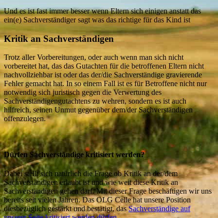
Und es ist fast immer besser wenn Eltern sich einigen anstatt das
ein(e) Sachverständiger sagt was das richtige für das Kind ist
Kritik an Sachverständigen
Trotz aller Vorbereitungen, oder auch wenn man sich nicht
vorbereitet hat, das das Gutachten für die betroffenen Eltern nicht
nachvollziehbar ist oder das der/die Sachverständige gravierende
Fehler gemacht hat. In so einem Fall ist es für Betroffene nicht nur
notwendig sich juristisch gegen die Verwertung des
Sachverständigengutachtens zu wehren, sondern es ist auch
hilfreich, seinen Unmut gegenüber dem/der Sachverständigen
offenzulegen.
Dürfen Sachverständige kritisiert werden?
Dabei stellt sich natürlich die Frage ob Kritik an der/dem
Sachverständigen erlaubt ist und wie weit diese Kritik an
Sachverständigen gehen darf. Mit dieser Frage beschäftigen wir uns
bereits seit vielen Jahren. Das OLG Celle hat unsere Position
diesbezüglich gestärkt und bestätigt, das
Sachverständige auf
unserer Seite kritisiert werden dürfen