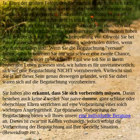
Ja. Einer der größten Fehler, den Sie machen können, ist sich nicht
auf eine Begutachtung vorzubereiten. Auf wichtige Termine sollte
man sich immer vorbereiten. Und eine Begutachtung ist ein sehr
wichtiger Termin. Immerhin geht es um Ihre Verantwortung als
Eltern (bzw. als Elternteil). Bereits als Schüler lernt man, sich auf
Klassenarbeiten vorzubereiten. Wer später einen Führerschein haben
will, bereitet sich auf die Führerscheinprüfung vor. Obwohl Sie bei
einer Führerscheinprüfung die Prüfung wiederholen dürfen, wenn
Sie durchgefallen sind! Wenn Sie die Begutachtung "versaut"
haben, dann bekommen Sie nur sehr schwer eine zweite Chance,
diesen Fehler wieder zu revidieren! Egal wie toll Sie in Ihrem
bisherigen Leben gewesen sind, wir halten es für unverantwortlich,
sich auf eine Begutachtung NICHT vorzubereiten. Vielleicht sind
Sie ja auf dieser Seite genau deswegen gelandet, weil Sie dabei
waren sich auf die Begutachtung vorzubereiten.
Sie haben also
erkannt, dass Sie sich vorbereiten müssen.
Daran
bestehen auch keine Zweifel. Nur naive
dumme
, ganz schlaue oder
oberschlaue Eltern verzichten auf eine Vorbereitung einer solch
wichtigen Angelegenheit. Zur optimalen Vorbereitung der
Begutachtung bieten wir Ihnen unsere
eine individuelle Beratung
an. Dieses ist zwar mit Kosten verbunden, jedoch erfolgt die
Vorbereitung der Begutachtung auf Ihre spezielle Situation
(Beweisfrage etc.).