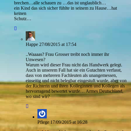
brechen…alle schauen zu …das ist unglaublich…
ein Kind das sich sicher fühlte in seinem zu Hause…hat
keinen
Schutz…
Happe
27/08/2015 at 17:54
..Waaaas? Frau Grosser treibt noch immer ihr
Unwesen?
Warum wird dieser Frau nicht das Handwerk gelegt.
Auch in unserem Fall hat sie ein Gutachten verfasst,
dass von mehreren Fachleuten als unangemessen,
einseitig und nicht belegbar eingestuft wurde, aber von
der Richterin und ihren Kolleginnen und Kollegen als
hervorragend bewertet wurde… Armes Deutschland,
wo sind wir?
Pflege
17/09/2015 at 16:28