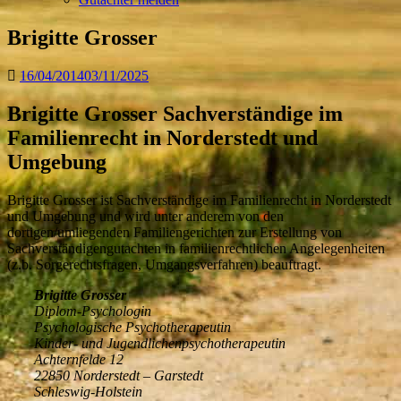
Brigitte Grosser
16/04/2014
03/11/2025
Brigitte Grosser Sachverständige im
Familienrecht in Norderstedt und
Umgebung
Brigitte Grosser ist Sachverständige im Familienrecht in Norderstedt
und Umgebung und wird unter anderem von den
dortigen/umliegenden Familiengerichten zur Erstellung von
Sachverständigengutachten in familienrechtlichen Angelegenheiten
(z.b. Sorgerechtsfragen, Umgangsverfahren) beauftragt.
Brigitte Grosser
Diplom-Psychologin
Psychologische Psychotherapeutin
Kinder- und Jugendlichenpsychotherapeutin
Achternfelde 12
22850 Norderstedt – Garstedt
Schleswig-Holstein