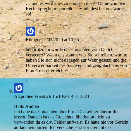
… und es wird alles zu Gunsten dieser Dame von den
Rechtssprechern geurteilt…. zumindest bei uns war es
so!
Rüdiger
12/02/2020 at 10:55
und trotzdem wurde das Gutachten vom Gericht
verwertet? Wenn das stimmt was Sie schreiben, warum
haben SIe sich nicht dagegen zur Wehr gesetzt und die
Unverwertbarkeit des Sachverständigengutachtens von
Frau Grosser erreicht?
Atzpodien Friedrich
15/10/2014 at 18:21
Hallo Andrea
Ich habe das Gutachten über Prof. Dr. Leitner überprüfen
lassen. Danach ist das Gutachten überhaupt nicht zu
verwenden da es div. Fehler aufweist. Es hätte nie vor Gericht
auftauchen dürfen. Ich versuche jetzt vor Gericht das