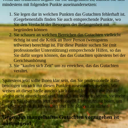
mindestens mit folgenden Punkte auseinandersetzen:
Sie legen dar in welchen Punkten das Gutachten fehlerhaft ist.
(Gegebenenfalls finden Sie auch entsprechende Punkte, wo
Sie den Verdacht der Besorgnis der Befangenheit mit
begründen können
Sie schauen an welchen Bereichen das Gutachten vielleicht
richtig ist und die Kritik an Ihrer Person (wenigstens
teilweise) berechtigt ist. Für diese Punkte suchen Sie (mit
professioneller Unterstützung) entsprechende Hilfen, so das
Sie dafür sorgen können, das das Gutachten spätestens bei der
Gerichtsanhörung
Sie "kaufen sich Zeit" um zu erreichen, das das Gutachten
veraltet.
Spätestens jetzt sollte Ihnen klar sein, das Sie professionelle Hilfe
benötigen um sich mit diesen Punkten auseinanderzusetzen. Wir
weisen an dieser Stelle ausdrücklich darauf hin, das diese Punkte
alleine nicht ausreichend sind, um sich zur Wehr zu setzen, vielmehr
müssen Sie spätestens jetzt professionelle Unterstützung holen, um
Ihre Schwächen zu schwächen und Ihre Stärken zu stärken
Gegen ein mangelhaftes Gutachten vorzugehen ist
anstrengend