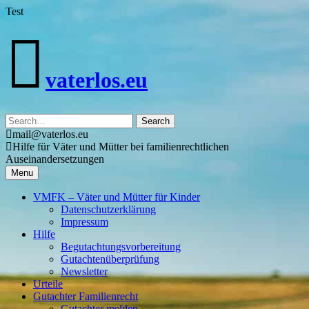
Test
Skip
to
content
vaterlos.eu
mail@vaterlos.eu
Hilfe für Väter und Mütter bei familienrechtlichen
Auseinandersetzungen
Menu
VMFK – Väter und Mütter für Kinder
Datenschutzerklärung
Impressum
Hilfe
Begutachtungsvorbereitung
Gutachtenüberprüfung
Newsletter
Urteile
Gutachter Familienrecht
Gutachter melden