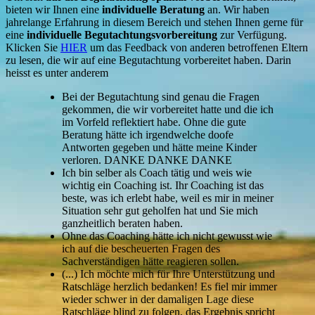
bieten wir Ihnen eine
individuelle Beratung
an. Wir haben
jahrelange Erfahrung in diesem Bereich und stehen Ihnen gerne für
eine
individuelle Begutachtungsvorbereitung
zur Verfügung.
Klicken Sie
HIER
um das Feedback von anderen betroffenen Eltern
zu lesen, die wir auf eine Begutachtung vorbereitet haben. Darin
heisst es unter anderem
Bei der Begutachtung sind genau die Fragen
gekommen, die wir vorbereitet hatte und die ich
im Vorfeld reflektiert habe. Ohne die gute
Beratung hätte ich irgendwelche doofe
Antworten gegeben und hätte meine Kinder
verloren. DANKE DANKE DANKE
Ich bin selber als Coach tätig und weis wie
wichtig ein Coaching ist. Ihr Coaching ist das
beste, was ich erlebt habe, weil es mir in meiner
Situation sehr gut geholfen hat und Sie mich
ganzheitlich beraten haben.
Ohne das Coaching hätte ich nicht gewusst wie
ich auf die bescheuerten Fragen des
Sachverständigen hätte reagieren sollen.
(...) Ich möchte mich für Ihre Unterstützung und
Ratschläge herzlich bedanken! Es fiel mir immer
wieder schwer in der damaligen Lage diese
Ratschläge blind zu folgen, das Ergebnis spricht