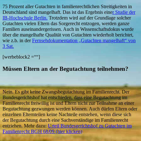
75 Prozent aller Gutachten in familienrechtlichen Streitigkeiten in
Deutschland sind mangelhaft. Das ist das Ergebnis eine
r Studie der
IB-Hochschule Berlin.
Trotzdem wird auf der Grundlage solcher
Gutachten vielen Eltern das Sorgerecht entzogen, werden ganze
Familien auseinandergerissen. Auch in Wissenschaftsdokus wurde
über die mangelhafte Qualität von Gutachten wiederholt berichtet,
wie z.b. in der
Fernsehdokumentation „Gutachten mangelhaft“ von
3 Sat.
[werbeblock2 =““]
Müssen Eltern an der Begutachtung teilnehmen?
Nein. Es gibt keine Zwangsbegutachtung im Familienrecht. Der
Bundesgerichtshof hat entschieden, dass eine Begutachtung im
Familienrecht freiwillig ist und Eltern nicht zur Teilnahme an einer
Begutachtung gezwungen werden können. Auch dürfen Eltern oder
einzelnen Elternteilen keine Nachteile entstehen, wenn diese sich
der Begutachtung durch eine Sachverständige im Familienrecht
entziehen. Mehr dazu:
Urteil Bundesgerichtshof zu Gutachten im
Familienrecht BGH 68/09 (hier klicken)