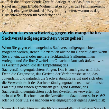
einfach die entsprechende Zweifel darlegt. Aber das führt in der
Regel nicht zum Erfolg. Vielmehr ist es so, das das Familiengericht
einfach eine gute (Standard-) Begründung liefert, warum es das
Gutachten dennoch für verwertbar hält.
Warum ist es so schwierig, gegen ein mangelhaftes
Sachverständigengutachten vorzugehen?
Wenn Sie gegen ein mangelndes Sachverständigengutachten
vorgehen wollen, stehen Sie ziemlich alleine im Gericht. Auch wenn
Sie z.b. ein, zwei oder mehrere fachkundige Stellungnahmen
vorlegen und Sie Ihre Zweifel am Gutachten lautstark äußern, wird
es Gerichte geben, die der Empfehlung des
Sachverständigengutachtens folgen. Das ist auch ganz natürlich.
Denn die Gegenseite, das Gericht, der Verfahrensbeistand, das
Jugendamt und natürlich die Sachverständige selbst sind sich über
die Verwertbarkeit des Sachverständigengutachtens im schlimmsten
Fall einig und finden gemeinsam genügend Gründe, das
Sachverständigengutachten auch bei Zweifeln zu verwerten. Es
steht also 5:1. Rechnet man die Anwälte mit dazu, dann steht es 6:2
oder 6:1 oder 5:2. (je nachdem wie engagiert der eigene Anwalt ist)
Wenn das Gutachten negativ für Sie ausgefallen ist, müssen Sie sich