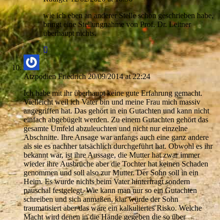
wie ich eben an anderer Stelle schon geschrieben habe,
bringt eine Stellungnahme von Prof. Dr. Leitner
überhaupt nichts.
Atzpodien Friedrich
20/09/2014 at 22:24
Ich habe mit ihr überhaupt keine gute Erfahrung gemacht.
Vielleicht weil ich Vater bin und meine Frau mich massiv
angegriffen hat. Das gehört in ein Gutachten und kann nicht
einfach abgebügelt werden. Zu einem Gutachten gehört das
gesamte Umfeld abzuleuchten und nicht nur einzelne
Abschnitte. Ihre Ansage war anfangs auch eine ganz andere
als sie es nachher tatsächlich durchgeführt hat. Obwohl es ihr
bekannt war, ist ihre Aussage, die Mutter hat zwar immer
wieder ihre Ausbrüche aber die Tochter hat keinen Schaden
genommen und soll also zur Mutter. Der Sohn soll in ein
Heim. Es wurde nichts beim Vater hinterfragt sondern
pauschal festgelegt. Wie kann man nur so ein Gutachten
schreiben und sich anmaßen, klar würde der Sohn
traumatisiert aber das wäre ein kalkuliertes Risko. Welche
Macht wird denen in die Hände gegeben die so über