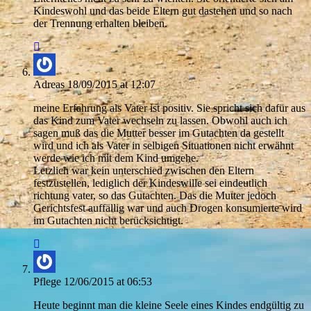
Kindeswohl und das beide Eltern gut dastehen und so nach
der Trennung erhalten bleiben.
Adreas
18/09/2015 at 12:07
meine Erfahrung als Vater ist positiv. Sie spricht sich dafür aus
das Kind zum Vater wechseln zu lassen. Obwohl auch ich
sagen muß das die Mutter besser im Gutachten da gestellt
wird und ich als Vater in selbigen Situationen nicht erwähnt
werde wie ich mit dem Kind umgehe.
Letzlich war kein unterschied zwischen den Eltern
festzustellen, lediglich der Kindeswille sei eindeutlich
richtung vater, so das Gutachten. Das die Mutter jedoch
Gerichtsfest auffällig war und auch Drogen konsumierte wird
im Gutachten nicht berücksichtigt.
Pflege
12/06/2015 at 06:53
Heute beginnt man die kleine Seele eines Kindes endgültig zu