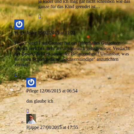
ja leider und ich mag gar nicht schreiben wie das
ganze für das Kind geendet ist…
H. D. Jeske
19/02/2015 at 11:23
Finger weg! Frau Grosser hat ein fehlerhaftes Gutachten
erstellt, welches mehr als unparteiisch gehalten war. Verdacht
der Bestechlichkeit sowie der Befangenheit!! Unfassbar, was
für einen Schaden diese „Sachverständige“ anzurichten
vermag!
Pflege
12/06/2015 at 06:54
das glaube ich
Happe
27/08/2015 at 17:55