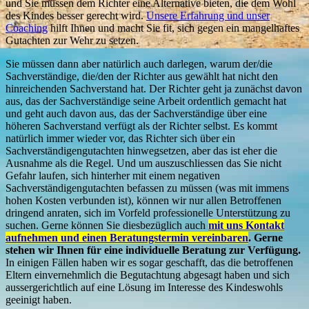
und Sie müssen dem Richter eine Alternative bieten, die dem Wohl
des Kindes besser gerecht wird.
Unsere Erfahrung und unser
Coaching
hilft Ihnen und macht Sie fit, sich gegen ein mangelhaftes
Gutachten zur Wehr zu setzen.
Sie müssen dann aber natürlich auch darlegen, warum der/die
Sachverständige, die/den der Richter aus gewählt hat nicht den
hinreichenden Sachverstand hat. Der Richter geht ja zunächst davon
aus, das der Sachverständige seine Arbeit ordentlich gemacht hat
und geht auch davon aus, das der Sachverständige über eine
höheren Sachverstand verfügt als der Richter selbst. Es kommt
natürlich immer wieder vor, das Richter sich über ein
Sachverständigengutachten hinwegsetzen, aber das ist eher die
Ausnahme als die Regel. Und um auszuschliessen das Sie nicht
Gefahr laufen, sich hinterher mit einem negativen
Sachverständigengutachten befassen zu müssen (was mit immens
hohen Kosten verbunden ist), können wir nur allen Betroffenen
dringend anraten, sich im Vorfeld professionelle Unterstützung zu
suchen. Gerne können Sie diesbezüglich auch
mit uns Kontakt
aufnehmen und einen Beratungstermin vereinbaren
. Gerne
stehen wir Ihnen für eine individuelle Beratung zur Verfügung.
In einigen Fällen haben wir es sogar geschafft, das die betroffenen
Eltern einvernehmlich die Begutachtung abgesagt haben und sich
aussergerichtlich auf eine Lösung im Interesse des Kindeswohls
geeinigt haben.