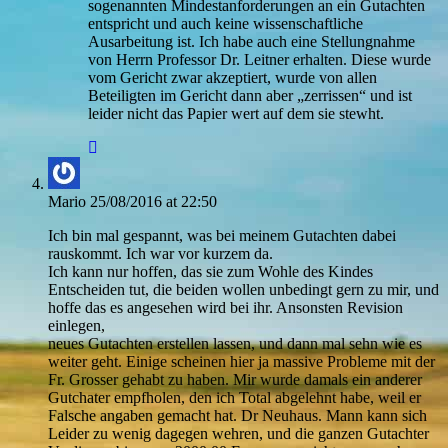
sogenannten Mindestanforderungen an ein Gutachten
entspricht und auch keine wissenschaftliche
Ausarbeitung ist. Ich habe auch eine Stellungnahme
von Herrn Professor Dr. Leitner erhalten. Diese wurde
vom Gericht zwar akzeptiert, wurde von allen
Beteiligten im Gericht dann aber „zerrissen“ und ist
leider nicht das Papier wert auf dem sie stewht.
Mario
25/08/2016 at 22:50
Ich bin mal gespannt, was bei meinem Gutachten dabei
rauskommt. Ich war vor kurzem da.
Ich kann nur hoffen, das sie zum Wohle des Kindes
Entscheiden tut, die beiden wollen unbedingt gern zu mir, und
hoffe das es angesehen wird bei ihr. Ansonsten Revision
einlegen,
neues Gutachten erstellen lassen, und dann mal sehn wie es
weiter geht. Einige scheinen hier ja massive Probleme mit der
Fr. Grosser gehabt zu haben. Mir wurde damals ein anderer
Gutchater empfholen, den ich Total abgelehnt habe, weil er
Falsche angaben gemacht hat. Dr Neuhaus. Mann kann sich
Leider zu wenig dagegen wehren, und die ganzen Gutachter