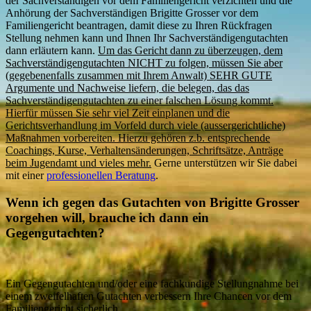
der Sachverständigen vor dem Familiengericht verzichten und die
Anhörung der Sachverständigen Brigitte Grosser vor dem
Familiengericht beantragen, damit diese zu Ihren Rückfragen
Stellung nehmen kann und Ihnen Ihr Sachverständigengutachten
dann erläutern kann.
Um das Gericht dann zu überzeugen, dem
Sachverständigengutachten NICHT zu folgen, müssen Sie aber
(gegebenenfalls zusammen mit Ihrem Anwalt) SEHR GUTE
Argumente und Nachweise liefern, die belegen, das das
Sachverständigengutachten zu einer falschen Lösung kommt.
Hierfür müssen Sie sehr viel Zeit einplanen und die
Gerichtsverhandlung im Vorfeld durch viele (aussergerichtliche)
Maßnahmen vorbereiten. Hierzu gehören z.b. entsprechende
Coachings, Kurse, Verhaltensänderungen, Schriftsätze, Anträge
beim Jugendamt und vieles mehr.
Gerne unterstützen wir Sie dabei
mit einer
professionellen Beratung
.
Wenn ich gegen das Gutachten von Brigitte Grosser
vorgehen will, brauche ich dann ein
Gegengutachten?
Ein Gegengutachten und/oder eine fachkundige Stellungnahme bei
einem zweifelhaften Gutachten verbessern Ihre Chancen vor dem
Familiengericht sicherlich.