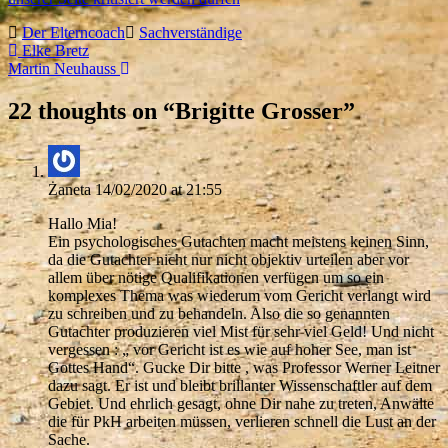
Der Elterncoach
Sachverständige
Elke Bretz
Martin Neuhauss
22 thoughts on “
Brigitte Grosser
”
Żaneta
14/02/2020 at 21:55
Hallo Mia!
Ein psychologisches Gutachten macht meistens keinen Sinn,
da die Gutachter nicht nur nicht objektiv urteilen aber vor
allem über nötige Qualifikationen verfügen um so ein
komplexes Thema was wiederum vom Gericht verlangt wird
zu schreiben und zu behandeln. Also die so genannten
Gutachter produzieren viel Mist für sehr viel Geld! Und nicht
vergessen : „ vor Gericht ist es wie auf hoher See, man ist
Gottes Hand“. Gucke Dir bitte , was Professor Werner Leitner
dazu sagt. Er ist und bleibt brillanter Wissenschaftler auf dem
Gebiet. Und ehrlich gesagt, ohne Dir nahe zu treten, Anwälte
die für PkH arbeiten müssen, verlieren schnell die Lust an der
Sache.