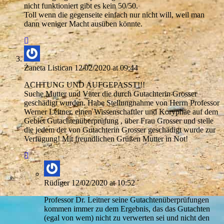
nicht funktioniert gibt es kein 50/50.
Toll wenn die gegenseite einfach nur nicht will, weil man
dann weniger Macht ausüben könnte.
Żaneta Listican
12/02/2020 at 09:44
ACHTUNG UND AUFGEPASST!!!
Suche Mutter und Väter die durch Gutachterin Grosser
geschädigt wurden. Habe Stellungnahme von Herrn Professor
Werner Leitner, einen Wissenschaftler und Koryphäe auf dem
Gebiet Gutachtenüberprüfung , über Frau Grosser und stelle
die jedem der von Gutachterin Grosser geschädigt wurde zur
Verfügung! Mit freundlichen Grüßen Mutter in Not!
Rüdiger
12/02/2020 at 10:52
Professor Dr. Leitner seine Gutachtenüberprüfungen
kommen immer zu dem Ergebnis, das das Gutachten
(egal von wem) nicht zu verwerten sei und nicht den