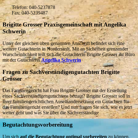
Telefon: 040-5237878
Fax: 040-5239487
Brigitte Grosser Praxisgemeinschaft mit Angelika
Schwerin
Unter der gleichen oben genannten Anschrift befindet sich eine
weitere Gutachterin in Norderstedt. Mit an Sicherheit grenzender
Warscheinlichkeit teilt sich die Gutachterin Brigitte Grosser ihr Büro
mit der Gutachterin
Angelika Schwerin
Fragen zu Sachverständigengutachten Brigitte
Grosser
Das Familiengericht hat Frau Brigitte Grosser mit der Erstellung
eines Sachverständigengutachtens betraut? Brigitte Grosser soll in
Ihrer familiengerichtlichen Auseinandersetzung ein Gutachten für
das Familiengericht erstellen? Und nun fragen Sie sich, wie es jetzt
weiter geht und was Sie über die Sachverständige
Begutachtungsvorbereitung
Um sich
auf die Begutachtung optimal vorbereiten
zu können,