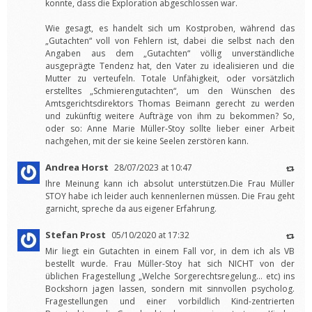
konnte, dass die Exploration abgeschlossen war.
Wie gesagt, es handelt sich um Kostproben, während das
„Gutachten“ voll von Fehlern ist, dabei die selbst nach den
Angaben aus dem „Gutachten“ völlig unverständliche
ausgeprägte Tendenz hat, den Vater zu idealisieren und die
Mutter zu verteufeln. Totale Unfähigkeit, oder vorsätzlich
erstelltes „Schmierengutachten“, um den Wünschen des
Amtsgerichtsdirektors Thomas Beimann gerecht zu werden
und zukünftig weitere Aufträge von ihm zu bekommen? So,
oder so: Anne Marie Müller-Stoy sollte lieber einer Arbeit
nachgehen, mit der sie keine Seelen zerstören kann.
Andrea Horst
28/07/2023 at 10:47
Ihre Meinung kann ich absolut unterstützen.Die Frau Müller
STOY habe ich leider auch kennenlernen müssen. Die Frau geht
garnicht, spreche da aus eigener Erfahrung.
Stefan Prost
05/10/2020 at 17:32
Mir liegt ein Gutachten in einem Fall vor, in dem ich als VB
bestellt wurde. Frau Müller-Stoy hat sich NICHT von der
üblichen Fragestellung „Welche Sorgerechtsregelung… etc) ins
Bockshorn jagen lassen, sondern mit sinnvollen psycholog.
Fragestellungen und einer vorbildlich Kind-zentrierten