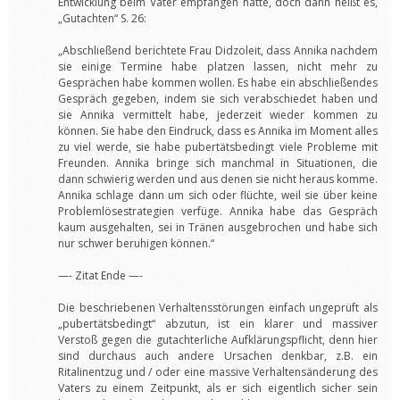
Entwicklung beim Vater empfangen hatte, doch dann heißt es,
„Gutachten“ S. 26:
„Abschließend berichtete Frau Didzoleit, dass Annika nachdem
sie einige Termine habe platzen lassen, nicht mehr zu
Gesprächen habe kommen wollen. Es habe ein abschließendes
Gespräch gegeben, indem sie sich verabschiedet haben und
sie Annika vermittelt habe, jederzeit wieder kommen zu
können. Sie habe den Eindruck, dass es Annika im Moment alles
zu viel werde, sie habe pubertätsbedingt viele Probleme mit
Freunden. Annika bringe sich manchmal in Situationen, die
dann schwierig werden und aus denen sie nicht heraus komme.
Annika schlage dann um sich oder flüchte, weil sie über keine
Problemlösestrategien verfüge. Annika habe das Gespräch
kaum ausgehalten, sei in Tränen ausgebrochen und habe sich
nur schwer beruhigen können.“
—- Zitat Ende —-
Die beschriebenen Verhaltensstörungen einfach ungeprüft als
„pubertätsbedingt“ abzutun, ist ein klarer und massiver
Verstoß gegen die gutachterliche Aufklärungspflicht, denn hier
sind durchaus auch andere Ursachen denkbar, z.B. ein
Ritalinentzug und / oder eine massive Verhaltensänderung des
Vaters zu einem Zeitpunkt, als er sich eigentlich sicher sein