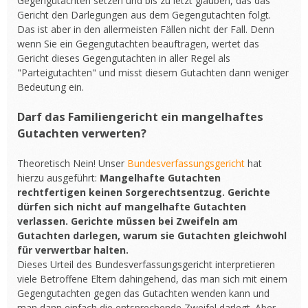
Gegengutachten setzen und bis zu letzt glauben, das das
Gericht den Darlegungen aus dem Gegengutachten folgt.
Das ist aber in den allermeisten Fällen nicht der Fall. Denn
wenn Sie ein Gegengutachten beauftragen, wertet das
Gericht dieses Gegengutachten in aller Regel als
"Parteigutachten" und misst diesem Gutachten dann weniger
Bedeutung ein.
Darf das Familiengericht ein mangelhaftes
Gutachten verwerten?
Theoretisch Nein! Unser
Bundesverfassungsgericht
hat
hierzu ausgeführt:
Mangelhafte Gutachten
rechtfertigen keinen Sorgerechtsentzug. Gerichte
dürfen sich nicht auf mangelhafte Gutachten
verlassen. Gerichte müssen bei Zweifeln am
Gutachten darlegen, warum sie Gutachten gleichwohl
für verwertbar halten.
Dieses Urteil des Bundesverfassungsgericht interpretieren
viele Betroffene Eltern dahingehend, das man sich mit einem
Gegengutachten gegen das Gutachten wenden kann und
man dann einfach die entsprechende Zweifel darlegt. Aber