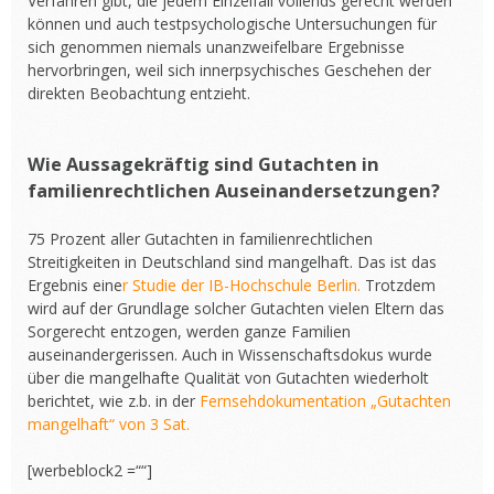
Verfahren gibt, die jedem Einzelfall vollends gerecht werden
können und auch testpsychologische Untersuchungen für
sich genommen niemals unanzweifelbare Ergebnisse
hervorbringen, weil sich innerpsychisches Geschehen der
direkten Beobachtung entzieht.
Wie Aussagekräftig sind Gutachten in
familienrechtlichen Auseinandersetzungen?
75 Prozent aller Gutachten in familienrechtlichen
Streitigkeiten in Deutschland sind mangelhaft. Das ist das
Ergebnis eine
r Studie der IB-Hochschule Berlin.
Trotzdem
wird auf der Grundlage solcher Gutachten vielen Eltern das
Sorgerecht entzogen, werden ganze Familien
auseinandergerissen. Auch in Wissenschaftsdokus wurde
über die mangelhafte Qualität von Gutachten wiederholt
berichtet, wie z.b. in der
Fernsehdokumentation „Gutachten
mangelhaft“ von 3 Sat.
[werbeblock2 =““]