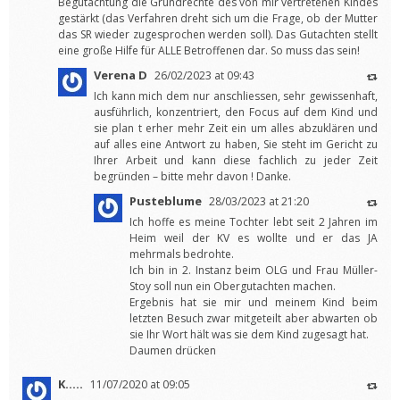
Begutachtung die Grundrechte des von mir vertretenen Kindes
gestärkt (das Verfahren dreht sich um die Frage, ob der Mutter
das SR wieder zugesprochen werden soll). Das Gutachten stellt
eine große Hilfe für ALLE Betroffenen dar. So muss das sein!
Verena D
26/02/2023 at 09:43
Ich kann mich dem nur anschliessen, sehr gewissenhaft,
ausführlich, konzentriert, den Focus auf dem Kind und
sie plan t erher mehr Zeit ein um alles abzuklären und
auf alles eine Antwort zu haben, Sie steht im Gericht zu
Ihrer Arbeit und kann diese fachlich zu jeder Zeit
begründen – bitte mehr davon ! Danke.
Pusteblume
28/03/2023 at 21:20
Ich hoffe es meine Tochter lebt seit 2 Jahren im
Heim weil der KV es wollte und er das JA
mehrmals bedrohte.
Ich bin in 2. Instanz beim OLG und Frau Müller-
Stoy soll nun ein Obergutachten machen.
Ergebnis hat sie mir und meinem Kind beim
letzten Besuch zwar mitgeteilt aber abwarten ob
sie Ihr Wort hält was sie dem Kind zugesagt hat.
Daumen drücken
K.....
11/07/2020 at 09:05