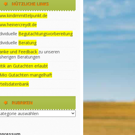
NÜTZLICHE LINKS
ww.kindimmittelpunkt.de
ww.heinercreydt.de
dividuelle
Begutachtungsvorbereitung
dividuelle
Beratung
anke und Feedback
zu unseren
isherigen Beratungen
itik an Gutachten erlaubt
 Mio Gutachten mangelhaft
rteilsdatenbank
RUBRIKEN
briken
mpressum