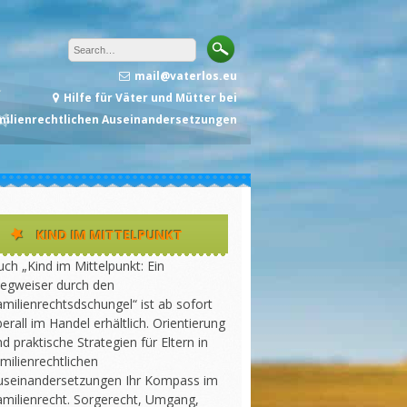
mail@vaterlos.eu
Hilfe für Väter und Mütter bei
milienrechtlichen Auseinandersetzungen
KIND IM MITTELPUNKT
ch „Kind im Mittelpunkt: Ein
egweiser durch den
milienrechtsdschungel“ ist ab sofort
erall im Handel erhältlich. Orientierung
d praktische Strategien für Eltern in
milienrechtlichen
useinandersetzungen Ihr Kompass im
amilienrecht. Sorgerecht, Umgang,