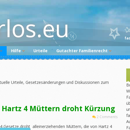
rlos.eu
fa
Hilfe
Urteile
Gutachter Familienrecht
Begutachtungsvorbereitung
Gutachter melden
Gutachtenüberprüfung
Newsletter
ktuelle Urteile, Gesetzesänderungen und Diskussionen zum
Bu
W
Fa
üb
 Hartz 4 Müttern droht Kürzung
un
fa
2 Comments
A
 Gesetze droht alleinerziehenden Müttern, die von Hartz 4
F