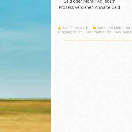
Geld oder Moral? An jedem
Prozess verdienen Anwälte Geld
Der Elterncoach
Väter und Mütter für
Umgangsrecht
,
Unterhaltsrecht
,
was man be