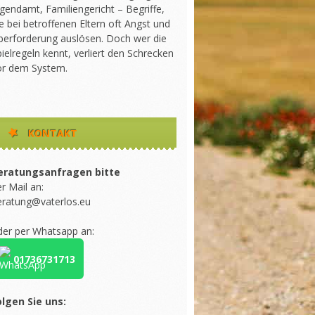
gendamt, Familiengericht – Begriffe,
e bei betroffenen Eltern oft Angst und
berforderung auslösen. Doch wer die
ielregeln kennt, verliert den Schrecken
or dem System.
KONTAKT
eratungsanfragen bitte
r Mail an:
eratung@vaterlos.eu
der per Whatsapp an:
01736731713
olgen Sie uns: