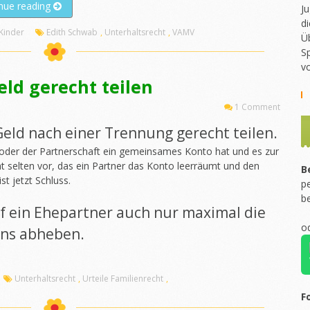
„Alleinerziehenden
nue reading
Ju
Hartz
di
 Kinder
Edith Schwab
,
Unterhaltsrecht
,
VAMV
4
Ü
Müttern
Sp
droht
v
Kürzung“
ld gerecht teilen
1 Comment
ld nach einer Trennung gerecht teilen.
oder der Partnerschaft ein gemeinsames Konto hat und es zur
selten vor, das ein Partner das Konto leerräumt und den
B
st jetzt Schluss.
pe
b
f ein Ehepartner auch nur maximal die
o
ens abheben.
Unterhaltsrecht
,
Urteile Familienrecht
,
F