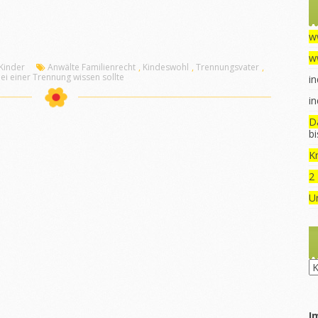
w
w
 Kinder
Anwälte Familienrecht
,
Kindeswohl
,
Trennungsvater
,
i einer Trennung wissen sollte
in
in
D
b
Kr
2
U
Ru
I