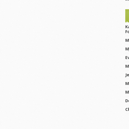
K
F
M
M
E
M
J
M
M
D
C