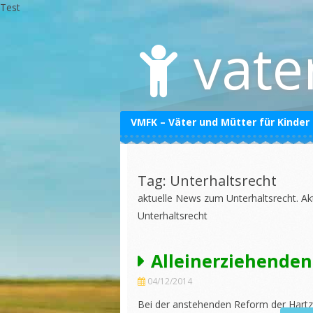
Test
Skip
to
vate
content
VMFK – Väter und Mütter für Kinder
Datenschutzerklärung
Impressum
Tag: Unterhaltsrecht
aktuelle News zum Unterhaltsrecht. A
Unterhaltsrecht
Alleinerziehenden
04/12/2014
Bei der anstehenden Reform der Hartz4