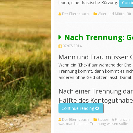
leben, eine drastische Kürzung.
Conti
Der Elterncoach
Väter und Mütter für
Nach Trennung: Ge
07/07/2014
Mann und Frau müssen Ge
Wenn ein (Ehe-)Paar während der Ehe 
Trennung kommt, dann kommt es nicht 
anderen ohne Geld sitzen lässt. Damit i
Nach einer Trennung dar
Hälfte des Kontoguthab
„Nach
Continue reading
Trennung:
Der Elterncoach
Steuern & Finanzen
Geld
was man bei einer Trennung wissen sollte
gerecht
teilen“