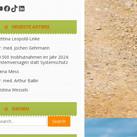
YouTube
Facebook
TikTok
LinkedIn
NEUESTE ARTIKEL
ettina Leopold-Linke
r. med. Jochen Gehrmann
9.500 Inobhutnahmen im Jahr 2024:
ystemversagen statt Systemschutz
lena Mess
. med. Arthur Ballin
ristina Wessels
SUCHEN