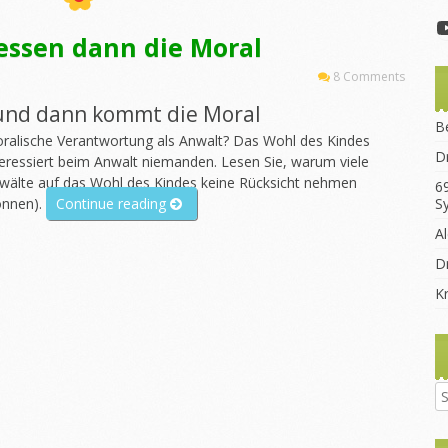
essen dann die Moral
8 Comments
und dann kommt die Moral
B
ralische Verantwortung als Anwalt? Das Wohl des Kindes
D
teressiert beim Anwalt niemanden. Lesen Sie, warum viele
wälte auf das Wohl des Kindes keine Rücksicht nehmen
6
„Erst
önnen).
Continue reading
S
kommt
A
das
Dr
Fressen
dann
K
die
Moral“