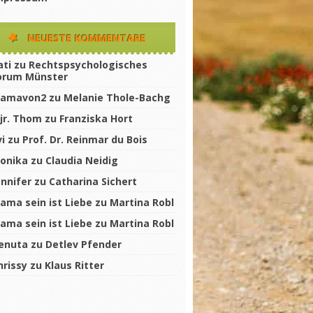
NEUESTE KOMMENTARE
ati
zu
Rechtspsychologisches
orum Münster
amavon2
zu
Melanie Thole-Bachg
jr. Thom
zu
Franziska Hort
vi
zu
Prof. Dr. Reinmar du Bois
onika
zu
Claudia Neidig
ennifer
zu
Catharina Sichert
ama sein ist Liebe
zu
Martina Robl
ama sein ist Liebe
zu
Martina Robl
enuta
zu
Detlev Pfender
hrissy
zu
Klaus Ritter