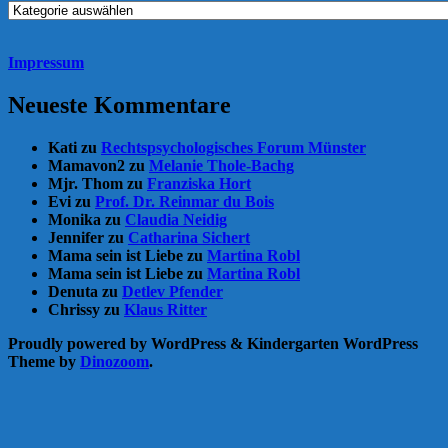
Rubriken
Impressum
Neueste Kommentare
Kati
zu
Rechtspsychologisches Forum Münster
Mamavon2
zu
Melanie Thole-Bachg
Mjr. Thom
zu
Franziska Hort
Evi
zu
Prof. Dr. Reinmar du Bois
Monika
zu
Claudia Neidig
Jennifer
zu
Catharina Sichert
Mama sein ist Liebe
zu
Martina Robl
Mama sein ist Liebe
zu
Martina Robl
Denuta
zu
Detlev Pfender
Chrissy
zu
Klaus Ritter
Proudly powered by WordPress
&
Kindergarten WordPress
Theme by
Dinozoom
.