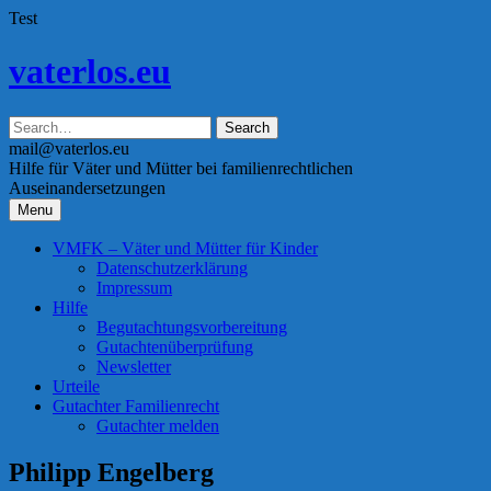
Test
Skip
vaterlos.eu
to
content
mail@vaterlos.eu
Hilfe für Väter und Mütter bei familienrechtlichen
Auseinandersetzungen
Menu
VMFK – Väter und Mütter für Kinder
Datenschutzerklärung
Impressum
Hilfe
Begutachtungsvorbereitung
Gutachtenüberprüfung
Newsletter
Urteile
Gutachter Familienrecht
Gutachter melden
Philipp Engelberg