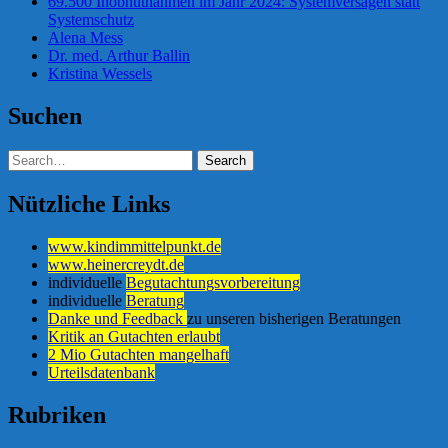
69.500 Inobhutnahmen im Jahr 2024: Systemversagen statt
Systemschutz
Alena Mess
Dr. med. Arthur Ballin
Kristina Wessels
Suchen
Nützliche Links
www.kindimmittelpunkt.de
www.heinercreydt.de
individuelle
Begutachtungsvorbereitung
individuelle
Beratung
Danke und Feedback
zu unseren bisherigen Beratungen
Kritik an Gutachten erlaubt
2 Mio Gutachten mangelhaft
Urteilsdatenbank
Rubriken