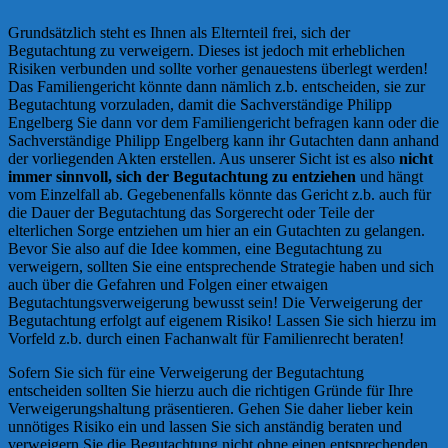
Grundsätzlich steht es Ihnen als Elternteil frei, sich der
Begutachtung zu verweigern. Dieses ist jedoch mit erheblichen
Risiken verbunden und sollte vorher genauestens überlegt werden!
Das Familiengericht könnte dann nämlich z.b. entscheiden, sie zur
Begutachtung vorzuladen, damit die Sachverständige Philipp
Engelberg Sie dann vor dem Familiengericht befragen kann oder die
Sachverständige Philipp Engelberg kann ihr Gutachten dann anhand
der vorliegenden Akten erstellen. Aus unserer Sicht ist es also
nicht
immer sinnvoll, sich der Begutachtung zu entziehen
und hängt
vom Einzelfall ab. Gegebenenfalls könnte das Gericht z.b. auch für
die Dauer der Begutachtung das Sorgerecht oder Teile der
elterlichen Sorge entziehen um hier an ein Gutachten zu gelangen.
Bevor Sie also auf die Idee kommen, eine Begutachtung zu
verweigern, sollten Sie eine entsprechende Strategie haben und sich
auch über die Gefahren und Folgen einer etwaigen
Begutachtungsverweigerung bewusst sein! Die Verweigerung der
Begutachtung erfolgt auf eigenem Risiko! Lassen Sie sich hierzu im
Vorfeld z.b. durch einen Fachanwalt für Familienrecht beraten!
Sofern Sie sich für eine Verweigerung der Begutachtung
entscheiden sollten Sie hierzu auch die richtigen Gründe für Ihre
Verweigerungshaltung präsentieren. Gehen Sie daher lieber kein
unnötiges Risiko ein und lassen Sie sich anständig beraten und
verweigern Sie die Begutachtung nicht ohne einen entsprechenden