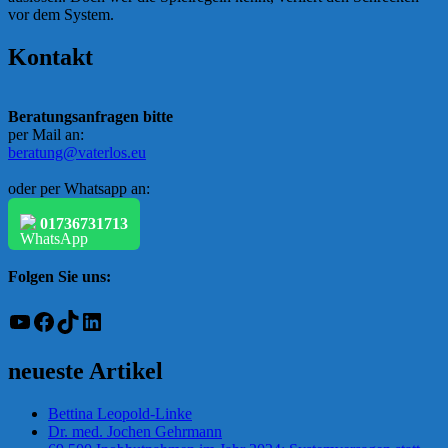
vor dem System.
Kontakt
Beratungsanfragen bitte
per Mail an:
beratung@vaterlos.eu
oder per Whatsapp an:
01736731713
Folgen Sie uns:
YouTube
Facebook
TikTok
LinkedIn
neueste Artikel
Bettina Leopold-Linke
Dr. med. Jochen Gehrmann