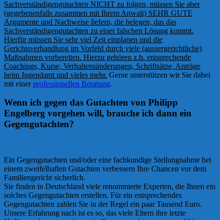
Sachverständigengutachten NICHT zu folgen, müssen Sie aber
(gegebenenfalls zusammen mit Ihrem Anwalt) SEHR GUTE
Argumente und Nachweise liefern, die belegen, das das
Sachverständigengutachten zu einer falschen Lösung kommt.
Hierfür müssen Sie sehr viel Zeit einplanen und die
Gerichtsverhandlung im Vorfeld durch viele (aussergerichtliche)
Maßnahmen vorbereiten. Hierzu gehören z.b. entsprechende
Coachings, Kurse, Verhaltensänderungen, Schriftsätze, Anträge
beim Jugendamt und vieles mehr.
Gerne unterstützen wir Sie dabei
mit einer
professionellen Beratung
.
Wenn ich gegen das Gutachten von Philipp
Engelberg vorgehen will, brauche ich dann ein
Gegengutachten?
Ein Gegengutachten und/oder eine fachkundige Stellungnahme bei
einem zweifelhaften Gutachten verbessern Ihre Chancen vor dem
Familiengericht sicherlich.
Sie finden in Deutschland viele renommierte Experten, die Ihnen ein
solches Gegengutachten erstellen. Für ein entsprechendes
Gegengutachten zahlen Sie in der Regel ein paar Tausend Euro.
Unsere Erfahrung nach ist es so, das viele Eltern ihre letzte