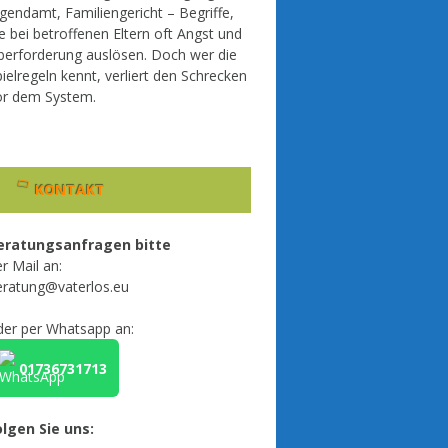
gendamt, Familiengericht – Begriffe,
e bei betroffenen Eltern oft Angst und
berforderung auslösen. Doch wer die
ielregeln kennt, verliert den Schrecken
or dem System.
KONTAKT
eratungsanfragen bitte
r Mail an:
eratung@vaterlos.eu
der per Whatsapp an:
01736731713
olgen Sie uns: