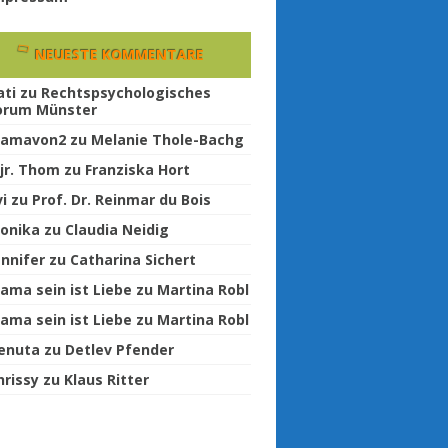
NEUESTE KOMMENTARE
ati
zu
Rechtspsychologisches
orum Münster
amavon2
zu
Melanie Thole-Bachg
jr. Thom
zu
Franziska Hort
vi
zu
Prof. Dr. Reinmar du Bois
onika
zu
Claudia Neidig
ennifer
zu
Catharina Sichert
ama sein ist Liebe
zu
Martina Robl
ama sein ist Liebe
zu
Martina Robl
enuta
zu
Detlev Pfender
hrissy
zu
Klaus Ritter