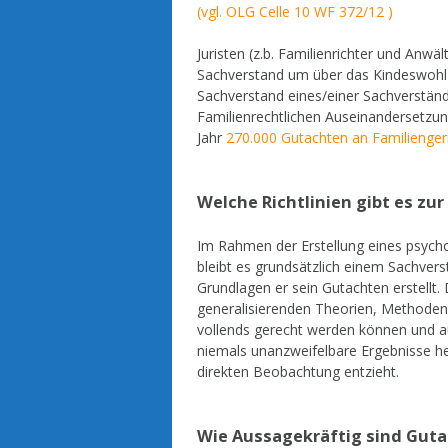
(vgl. OLG Celle 10 WF 372/12 )
Juristen (z.b. Familienrichter und Anw
Sachverstand um über das Kindeswohl
Sachverstand eines/einer Sachverstän
Familienrechtlichen Auseinandersetzun
Jahr
270.000 Gutachten an Familienger
Welche Richtlinien gibt es zu
Im Rahmen der Erstellung eines psycho
bleibt es grundsätzlich einem Sachve
Grundlagen er sein Gutachten erstellt. 
generalisierenden Theorien, Methoden u
vollends gerecht werden können und 
niemals unanzweifelbare Ergebnisse he
direkten Beobachtung entzieht.
Wie Aussagekräftig sind Guta