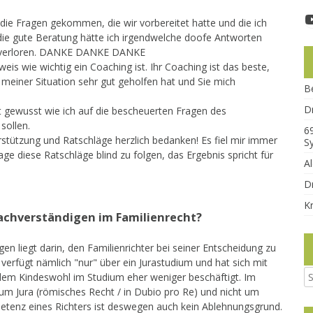
die Fragen gekommen, die wir vorbereitet hatte und die ich
 die gute Beratung hätte ich irgendwelche doofe Antworten
r verloren. DANKE DANKE DANKE
weis wie wichtig ein Coaching ist. Ihr Coaching ist das beste,
n meiner Situation sehr gut geholfen hat und Sie mich
B
D
t gewusst wie ich auf die bescheuerten Fragen des
sollen.
6
erstützung und Ratschläge herzlich bedanken! Es fiel mir immer
S
ge diese Ratschläge blind zu folgen, das Ergebnis spricht für
A
Dr
K
achverständigen im Familienrecht?
en liegt darin, den Familienrichter bei seiner Entscheidung zu
 verfügt nämlich "nur" über ein Jurastudium und hat sich mit
dem Kindeswohl im Studium eher weniger beschäftigt. Im
 um Jura (römisches Recht / in Dubio pro Re) und nicht um
tenz eines Richters ist deswegen auch kein Ablehnungsgrund.