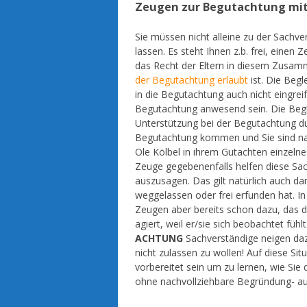
Zeugen zur Begutachtung m
Sie müssen nicht alleine zu der Sachv
lassen. Es steht Ihnen z.b. frei, ei
das Recht der Eltern in diesem Zusam
der Begutachtung erlaubt
ist. Die Beg
in die Begutachtung auch nicht eingreif
Begutachtung anwesend sein. Die Begl
Unterstützung bei der Begutachtung dur
Begutachtung kommen und Sie sind na
Ole Kölbel in ihrem Gutachten einzeln
Zeuge gegebenenfalls helfen diese Sac
auszusagen. Das gilt natürlich auch d
weggelassen oder frei erfunden hat. In
Zeugen aber bereits schon dazu, das d
agiert, weil er/sie sich beobachtet fühlt
ACHTUNG
Sachverständige neigen daz
nicht zulassen zu wollen! Auf diese Sit
vorbereitet sein um zu lernen, wie Si
ohne nachvollziehbare Begründung- au