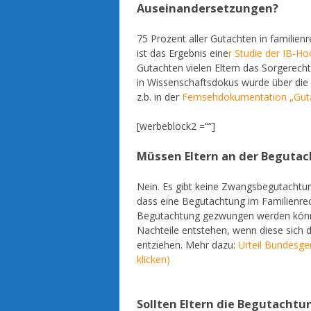
Auseinandersetzungen?
75 Prozent aller Gutachten in familienr
ist das Ergebnis eine
r Studie der IB-Ho
Gutachten vielen Eltern das Sorgerech
in Wissenschaftsdokus wurde über die 
z.b. in der
Fernsehdokumentation „Guta
[werbeblock2 =““]
Müssen Eltern an der Beguta
Nein. Es gibt keine Zwangsbegutachtun
dass eine Begutachtung im Familienrecht
Begutachtung gezwungen werden können
Nachteile entstehen, wenn diese sich 
entziehen. Mehr dazu:
Urteil Bundesge
klicken)
Sollten Eltern die Begutachtu