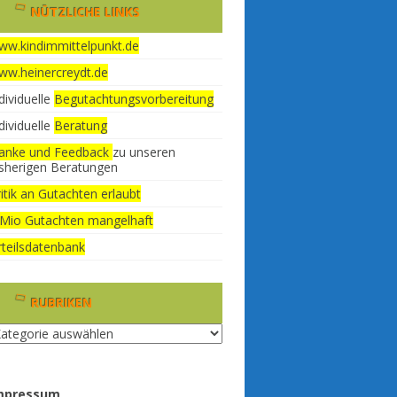
NÜTZLICHE LINKS
ww.kindimmittelpunkt.de
ww.heinercreydt.de
dividuelle
Begutachtungsvorbereitung
dividuelle
Beratung
anke und Feedback
zu unseren
isherigen Beratungen
itik an Gutachten erlaubt
 Mio Gutachten mangelhaft
rteilsdatenbank
RUBRIKEN
briken
mpressum