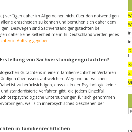
w
älte) verfügen daher im Allgemeinen nicht über den notwendigen
 alleine entscheiden zu können und bemühen sich daher dem
w
digen. Deswegen sind Sachverständigengutachten bei
in
gen daher keine Seltenheit mehr! In Deutschland werden jedes
ichten in Auftrag gegeben
in
D
b
r Erstellung von Sachverständigengutachten?
Kr
logischen Gutachtens in einem familienrechtlichen Verfahren
2
rständigen überlassen, auf welchem Weg und auf welchen
U
Dabei ist zu berücksichtigen, dass es in der Psychologie keine
nd standardisierte Verfahren gibt, die jedem Einzelfall
auch testpsychologische Untersuchungen für sich genommen
rvorbringen, weil sich innerpsychisches Geschehen der
Ru
chten in familienrechtlichen
I