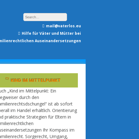
mail@vaterlos.eu
Hilfe für Väter und Mütter bei
milienrechtlichen Auseinandersetzungen
KIND IM MITTELPUNKT
ch „Kind im Mittelpunkt: Ein
egweiser durch den
milienrechtsdschungel“ ist ab sofort
erall im Handel erhältlich. Orientierung
d praktische Strategien für Eltern in
milienrechtlichen
useinandersetzungen Ihr Kompass im
amilienrecht. Sorgerecht, Umgang,