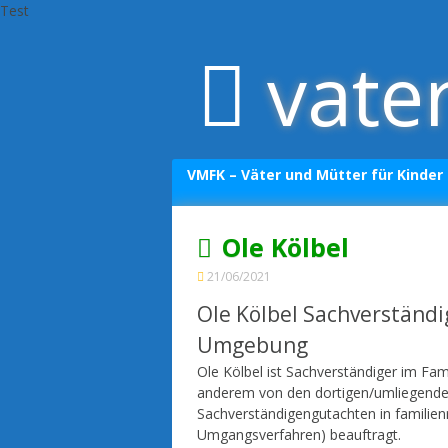
Test
Skip
vate
to
content
VMFK – Väter und Mütter für Kinder
Datenschutzerklärung
Ole Kölbel
Impressum
21/06/2021
Ole Kölbel Sachverständi
Umgebung
Ole Kölbel ist Sachverständiger im Fa
anderem von den dortigen/umliegenden
Sachverständigengutachten in familien
Umgangsverfahren) beauftragt.