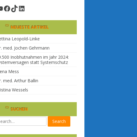
YouTube
Facebook
TikTok
LinkedIn
NEUESTE ARTIKEL
ettina Leopold-Linke
r. med. Jochen Gehrmann
9.500 Inobhutnahmen im Jahr 2024:
ystemversagen statt Systemschutz
lena Mess
. med. Arthur Ballin
ristina Wessels
SUCHEN