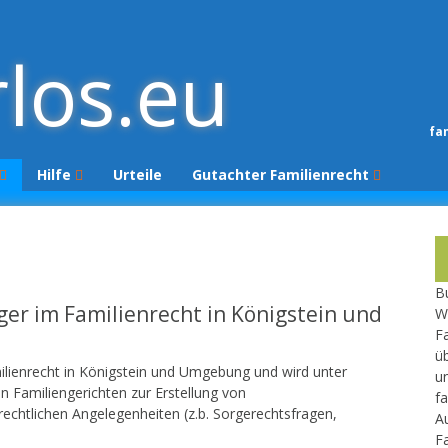
rlos.eu
fa
Hilfe
Urteile
Gutachter Familienrecht
Begutachtungsvorbereitung
Gutachter melden
Gutachtenüberprüfung
Newsletter
Bu
ger im Familienrecht in Königstein und
W
Fa
üb
milienrecht in Königstein und Umgebung und wird unter
un
 Familiengerichten zur Erstellung von
fa
rechtlichen Angelegenheiten (z.b. Sorgerechtsfragen,
A
F