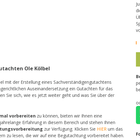
Ju
di
Ü
Sp
v
tachten Ole Kölbel
B
bel mit der Erstellung eines Sachverständigengutachtens
pe
iengerichtlichen Auseinandersetzung ein Gutachten für das
b
en Sie sich, wie es jetzt weiter geht und was Sie über der
o
imal vorbereiten
zu können, bieten wir Ihnen eine
jahrelange Erfahrung in diesem Bereich und stehen Ihnen
htungsvorbereitung
zur Verfügung. Klicken Sie
HIER
um das
F
rn zu lesen, die wir auf eine Begutachtung vorbereitet haben.