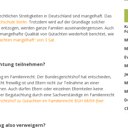
echtlichen Streitigkeiten in Deutschland sind mangelhaft. Das
chschule Berlin.
Trotzdem wird auf der Grundlage solcher
K
t entzogen, werden ganze Familien auseinandergerissen. Auch
F
mangelhafte Qualität von Gutachten wiederholt berichtet, wie
chten mangelhaft“ von 3 Sat.
M
M
E
chtung teilnehmen?
M
J
g im Familienrecht. Der Bundesgerichtshof hat entschieden,
 freiwillig ist und Eltern nicht zur Teilnahme an einer
M
. Auch dürfen Eltern oder einzelnen Elternteilen keine
M
der Begutachtung durch eine Sachverständige im Familienrecht
D
richtshof zu Gutachten im Familienrecht BGH 68/09 (hier
C
ng also verweigern?