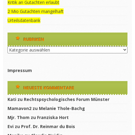
Kritik an Gutachten erlaubt
2 Mio Gutachten mangelhaft
Urteilsdatenbank
RUBRIKEN
Rubriken
Impressum
NEUESTE KOMMENTARE
Kati
zu
Rechtspsychologisches Forum Münster
Mamavon2
zu
Melanie Thole-Bachg
Mjr. Thom
zu
Franziska Hort
Evi
zu
Prof. Dr. Reinmar du Bois