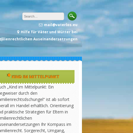
mail@vaterlos.eu
Hilfe für Väter und Mütter bei
milienrechtlichen Auseinandersetzungen
KIND IM MITTELPUNKT
ch „Kind im Mittelpunkt: Ein
egweiser durch den
milienrechtsdschungel“ ist ab sofort
erall im Handel erhältlich. Orientierung
d praktische Strategien für Eltern in
milienrechtlichen
useinandersetzungen Ihr Kompass im
amilienrecht. Sorgerecht, Umgang,