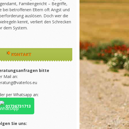
gendamt, Familiengericht – Begriffe,
e bei betroffenen Eltern oft Angst und
berforderung auslösen. Doch wer die
ielregeln kennt, verliert den Schrecken
or dem System.
KONTAKT
eratungsanfragen bitte
r Mail an:
eratung@vaterlos.eu
der per Whatsapp an:
01736731713
olgen Sie uns: