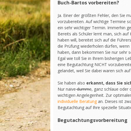
Buch-Bartos vorbereiten?
Ja. Einer der größten Fehler, den Sie 
vorzubereiten. Auf wichtige Termine s
ein sehr wichtiger Termin. Immerhin geh
Bereits als Schüler lernt man, sich au
haben will, bereitet sich auf die Führe
die Prüfung wiederholen dürfen, wenn 
haben, dann bekommen Sie nur sehr sch
Egal wie toll Sie in Ihrem bisherigen L
eine Begutachtung NICHT vorzubereiten.
gelandet, weil Sie dabei waren sich au
Sie haben also
erkannt, dass Sie si
Nur naive
dumme
, ganz schlaue oder 
wichtigen Angelegenheit. Zur optimale
individuelle Beratung
an. Dieses ist zw
Begutachtung auf Ihre spezielle Situati
Begutachtungsvorbereitung