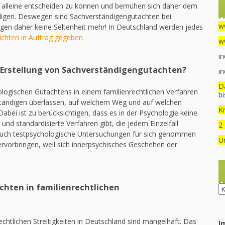
 alleine entscheiden zu können und bemühen sich daher dem
digen. Deswegen sind Sachverständigengutachten bei
w
gen daher keine Seltenheit mehr! In Deutschland werden jedes
ichten in Auftrag gegeben
w
in
r Erstellung von Sachverständigengutachten?
in
D
logischen Gutachtens in einem familienrechtlichen Verfahren
b
rständigen überlassen, auf welchem Weg und auf welchen
Kr
Dabei ist zu berücksichtigen, dass es in der Psychologie keine
nd standardisierte Verfahren gibt, die jedem Einzelfall
2
auch testpsychologische Untersuchungen für sich genommen
U
rvorbringen, weil sich innerpsychisches Geschehen der
chten in familienrechtlichen
Ru
echtlichen Streitigkeiten in Deutschland sind mangelhaft. Das
I