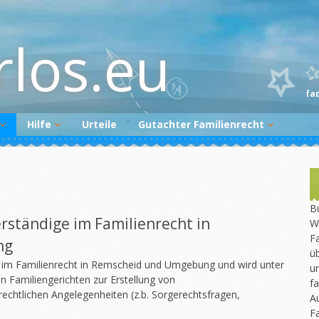
rlos.eu
fa
Hilfe
Urteile
Gutachter Familienrecht
Begutachtungsvorbereitung
Gutachter melden
Gutachtenüberprüfung
Newsletter
Bu
rständige im Familienrecht in
W
Fa
ng
üb
e im Familienrecht in Remscheid und Umgebung und wird unter
un
 Familiengerichten zur Erstellung von
fa
rechtlichen Angelegenheiten (z.b. Sorgerechtsfragen,
A
F