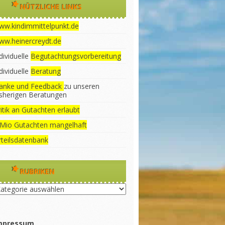
NÜTZLICHE LINKS
ww.kindimmittelpunkt.de
ww.heinercreydt.de
dividuelle
Begutachtungsvorbereitung
dividuelle
Beratung
anke und Feedback
zu unseren
isherigen Beratungen
itik an Gutachten erlaubt
 Mio Gutachten mangelhaft
rteilsdatenbank
RUBRIKEN
briken
mpressum