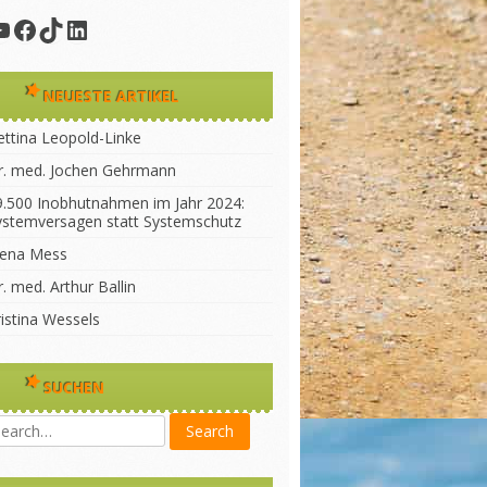
YouTube
Facebook
TikTok
LinkedIn
NEUESTE ARTIKEL
ettina Leopold-Linke
r. med. Jochen Gehrmann
9.500 Inobhutnahmen im Jahr 2024:
ystemversagen statt Systemschutz
lena Mess
. med. Arthur Ballin
ristina Wessels
SUCHEN