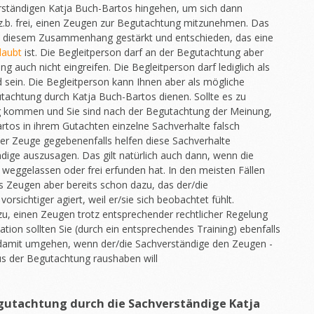
erständigen Katja Buch-Bartos hingehen, um sich dann
 z.b. frei, einen Zeugen zur Begutachtung mitzunehmen. Das
n diesem Zusammenhang gestärkt und entschieden, das eine
laubt
ist. Die Begleitperson darf an der Begutachtung aber
g auch nicht eingreifen. Die Begleitperson darf lediglich als
sein. Die Begleitperson kann Ihnen aber als mögliche
tachtung durch Katja Buch-Bartos dienen. Sollte es zu
g kommen und Sie sind nach der Begutachtung der Meinung,
rtos in ihrem Gutachten einzelne Sachverhalte falsch
er Zeuge gegebenenfalls helfen diese Sachverhalte
dige auszusagen. Das gilt natürlich auch dann, wenn die
 weggelassen oder frei erfunden hat. In den meisten Fällen
es Zeugen aber bereits schon dazu, das der/die
rsichtiger agiert, weil er/sie sich beobachtet fühlt.
u, einen Zeugen trotz entsprechender rechtlicher Regelung
uation sollten Sie (durch ein entsprechendes Training) ebenfalls
e damit umgehen, wenn der/die Sachverständige den Zeugen -
s der Begutachtung raushaben will
Begutachtung durch die Sachverständige Katja