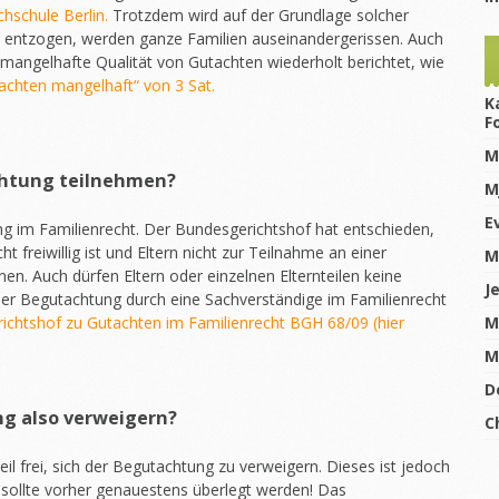
chschule Berlin.
Trotzdem wird auf der Grundlage solcher
t entzogen, werden ganze Familien auseinandergerissen. Auch
mangelhafte Qualität von Gutachten wiederholt berichtet, wie
chten mangelhaft“ von 3 Sat.
K
F
M
chtung teilnehmen?
M
E
g im Familienrecht. Der Bundesgerichtshof hat entschieden,
 freiwillig ist und Eltern nicht zur Teilnahme an einer
M
. Auch dürfen Eltern oder einzelnen Elternteilen keine
J
der Begutachtung durch eine Sachverständige im Familienrecht
richtshof zu Gutachten im Familienrecht BGH 68/09 (hier
M
M
D
ng also verweigern?
C
teil frei, sich der Begutachtung zu verweigern. Dieses ist jedoch
 sollte vorher genauestens überlegt werden! Das