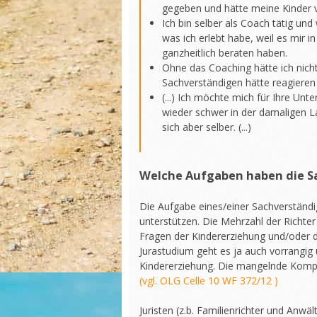
gegeben und hätte meine Kinde
Ich bin selber als Coach tätig und 
was ich erlebt habe, weil es mir i
ganzheitlich beraten haben.
Ohne das Coaching hätte ich nich
Sachverständigen hätte reagieren 
(...) Ich möchte mich für Ihre Unt
wieder schwer in der damaligen La
sich aber selber. (...)
Welche Aufgaben haben die S
Die Aufgabe eines/einer Sachverständig
unterstützen. Die Mehrzahl der Richter
Fragen der Kindererziehung und/oder 
Jurastudium geht es ja auch vorrangig
Kindererziehung. Die mangelnde Kompe
(vgl. OLG Celle 10 WF 372/12 )
Juristen (z.b. Familienrichter und Anw