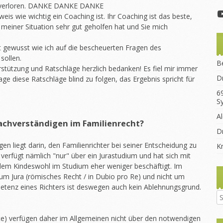
r verloren. DANKE DANKE DANKE
weis wie wichtig ein Coaching ist. Ihr Coaching ist das beste,
n meiner Situation sehr gut geholfen hat und Sie mich
t gewusst wie ich auf die bescheuerten Fragen des
sollen.
B
erstützung und Ratschläge herzlich bedanken! Es fiel mir immer
D
ge diese Ratschläge blind zu folgen, das Ergebnis spricht für
6
S
A
achverständigen im Familienrecht?
Dr
en liegt darin, den Familienrichter bei seiner Entscheidung zu
K
 verfügt nämlich "nur" über ein Jurastudium und hat sich mit
dem Kindeswohl im Studium eher weniger beschäftigt. Im
 um Jura (römisches Recht / in Dubio pro Re) und nicht um
tenz eines Richters ist deswegen auch kein Ablehnungsgrund.
älte) verfügen daher im Allgemeinen nicht über den notwendigen