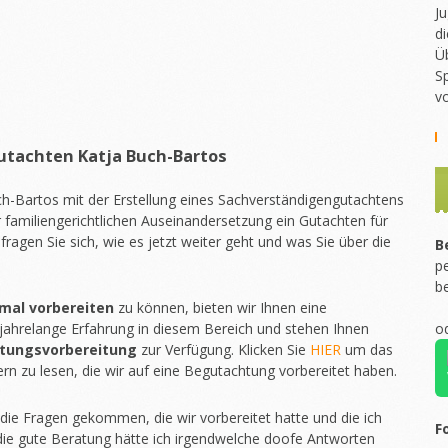
Ju
di
Ü
Sp
v
utachten Katja Buch-Bartos
ch-Bartos mit der Erstellung eines Sachverständigengutachtens
er familiengerichtlichen Auseinandersetzung ein Gutachten für
fragen Sie sich, wie es jetzt weiter geht und was Sie über die
B
pe
b
imal vorbereiten
zu können, bieten wir Ihnen eine
jahrelange Erfahrung in diesem Bereich und stehen Ihnen
o
htungsvorbereitung
zur Verfügung. Klicken Sie
HIER
um das
rn zu lesen, die wir auf eine Begutachtung vorbereitet haben.
die Fragen gekommen, die wir vorbereitet hatte und die ich
F
 die gute Beratung hätte ich irgendwelche doofe Antworten