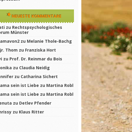
NEUESTE KOMMENTARE
ati
zu
Rechtspsychologisches
orum Münster
amavon2
zu
Melanie Thole-Bachg
jr. Thom
zu
Franziska Hort
vi
zu
Prof. Dr. Reinmar du Bois
onika
zu
Claudia Neidig
ennifer
zu
Catharina Sichert
ama sein ist Liebe
zu
Martina Robl
ama sein ist Liebe
zu
Martina Robl
enuta
zu
Detlev Pfender
hrissy
zu
Klaus Ritter