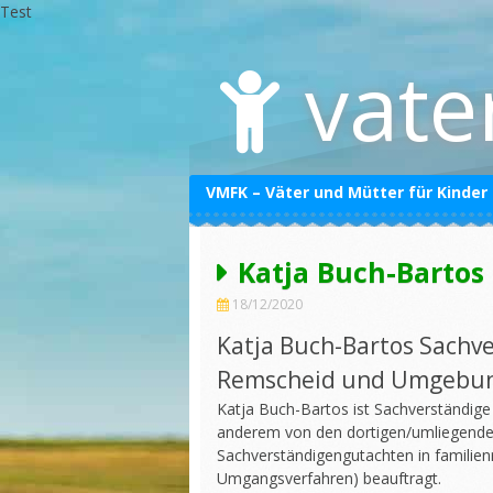
Test
Skip
to
vate
content
VMFK – Väter und Mütter für Kinder
Datenschutzerklärung
Katja Buch-Bartos
Impressum
18/12/2020
Katja Buch-Bartos Sachve
Remscheid und Umgebu
Katja Buch-Bartos ist Sachverständig
anderem von den dortigen/umliegenden
Sachverständigengutachten in familien
Umgangsverfahren) beauftragt.