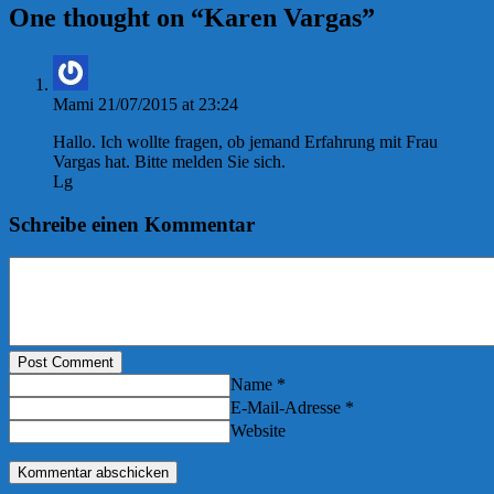
One thought on “
Karen Vargas
”
Mami
21/07/2015 at 23:24
Hallo. Ich wollte fragen, ob jemand Erfahrung mit Frau
Vargas hat. Bitte melden Sie sich.
Lg
Schreibe einen Kommentar
Post Comment
Name *
E-Mail-Adresse *
Website