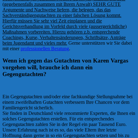
(gegebenenfalls zusammen mit Ihrem Anwalt) SEHR GUTE
Argumente und Nachweise liefern, die belegen, das das
Sachverständigengutachten zu einer falschen Lösung kommt.
Hierfür müssen Sie sehr viel Zeit einplanen und die
Gerichtsverhandlung im Vorfeld durch viele (aussergerichtliche)
Maßnahmen vorbereiten. Hierzu gehören z.b. entsprechende
Coachings, Kurse, Verhaltensänderungen, Schriftsätze, Anträge
beim Jugendamt und vieles mehr.
Gerne unterstützen wir Sie dabei
mit einer
professionellen Beratung
.
Wenn ich gegen das Gutachten von Karen Vargas
vorgehen will, brauche ich dann ein
Gegengutachten?
Ein Gegengutachten und/oder eine fachkundige Stellungnahme bei
einem zweifelhaften Gutachten verbessern Ihre Chancen vor dem
Familiengericht sicherlich.
Sie finden in Deutschland viele renommierte Experten, die Ihnen ein
solches Gegengutachten erstellen. Für ein entsprechendes
Gegengutachten zahlen Sie in der Regel ein paar Tausend Euro.
Unsere Erfahrung nach ist es so, das viele Eltern ihre letzte
Hoffnung dann gerne in so ein Gegengutachten setzen und bis zu