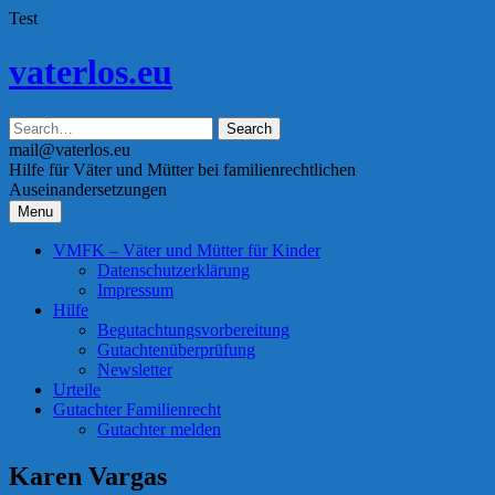
Test
Skip
vaterlos.eu
to
content
mail@vaterlos.eu
Hilfe für Väter und Mütter bei familienrechtlichen
Auseinandersetzungen
Menu
VMFK – Väter und Mütter für Kinder
Datenschutzerklärung
Impressum
Hilfe
Begutachtungsvorbereitung
Gutachtenüberprüfung
Newsletter
Urteile
Gutachter Familienrecht
Gutachter melden
Karen Vargas