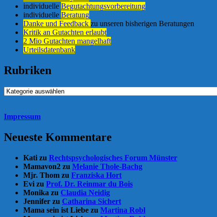
individuelle
Begutachtungsvorbereitung
individuelle
Beratung
Danke und Feedback
zu unseren bisherigen Beratungen
Kritik an Gutachten erlaubt
2 Mio Gutachten mangelhaft
Urteilsdatenbank
Rubriken
Rubriken
Impressum
Neueste Kommentare
Kati
zu
Rechtspsychologisches Forum Münster
Mamavon2
zu
Melanie Thole-Bachg
Mjr. Thom
zu
Franziska Hort
Evi
zu
Prof. Dr. Reinmar du Bois
Monika
zu
Claudia Neidig
Jennifer
zu
Catharina Sichert
Mama sein ist Liebe
zu
Martina Robl