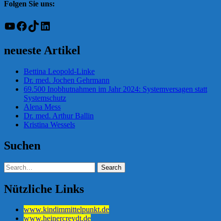
Folgen Sie uns:
YouTube
Facebook
TikTok
LinkedIn
neueste Artikel
Bettina Leopold-Linke
Dr. med. Jochen Gehrmann
69.500 Inobhutnahmen im Jahr 2024: Systemversagen statt
Systemschutz
Alena Mess
Dr. med. Arthur Ballin
Kristina Wessels
Suchen
Nützliche Links
www.kindimmittelpunkt.de
www.heinercreydt.de