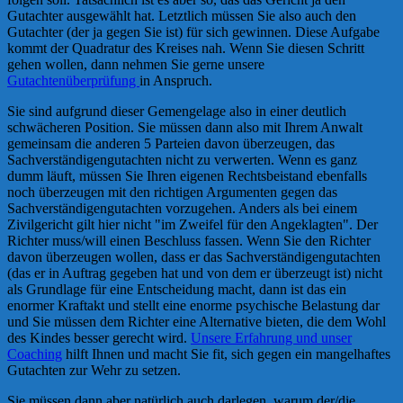
Gutachter ausgewählt hat. Letztlich müssen Sie also auch den
Gutachter (der ja gegen Sie ist) für sich gewinnen. Diese Aufgabe
kommt der Quadratur des Kreises nah. Wenn Sie diesen Schritt
gehen wollen, dann nehmen Sie gerne unsere
Gutachtenüberprüfung
in Anspruch.
Sie sind aufgrund dieser Gemengelage also in einer deutlich
schwächeren Position. Sie müssen dann also mit Ihrem Anwalt
gemeinsam die anderen 5 Parteien davon überzeugen, das
Sachverständigengutachten nicht zu verwerten. Wenn es ganz
dumm läuft, müssen Sie Ihren eigenen Rechtsbeistand ebenfalls
noch überzeugen mit den richtigen Argumenten gegen das
Sachverständigengutachten vorzugehen. Anders als bei einem
Zivilgericht gilt hier nicht "im Zweifel für den Angeklagten". Der
Richter muss/will einen Beschluss fassen. Wenn Sie den Richter
davon überzeugen wollen, dass er das Sachverständigengutachten
(das er in Auftrag gegeben hat und von dem er überzeugt ist) nicht
als Grundlage für eine Entscheidung macht, dann ist das ein
enormer Kraftakt und stellt eine enorme psychische Belastung dar
und Sie müssen dem Richter eine Alternative bieten, die dem Wohl
des Kindes besser gerecht wird.
Unsere Erfahrung und unser
Coaching
hilft Ihnen und macht Sie fit, sich gegen ein mangelhaftes
Gutachten zur Wehr zu setzen.
Sie müssen dann aber natürlich auch darlegen, warum der/die