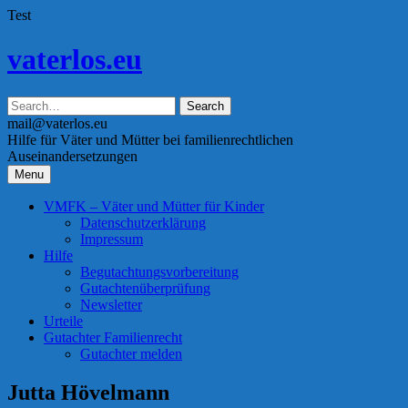
Test
Skip
vaterlos.eu
to
content
mail@vaterlos.eu
Hilfe für Väter und Mütter bei familienrechtlichen
Auseinandersetzungen
Menu
VMFK – Väter und Mütter für Kinder
Datenschutzerklärung
Impressum
Hilfe
Begutachtungsvorbereitung
Gutachtenüberprüfung
Newsletter
Urteile
Gutachter Familienrecht
Gutachter melden
Jutta Hövelmann