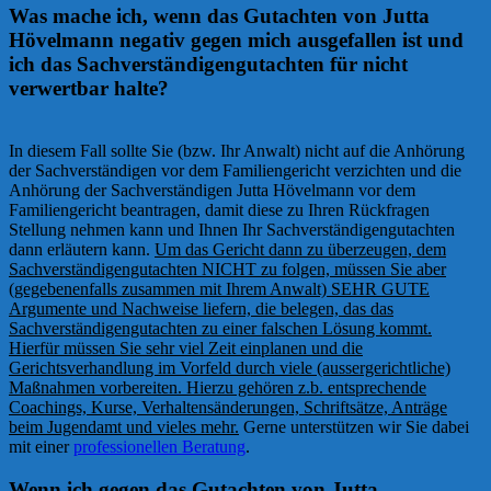
Was mache ich, wenn das Gutachten von Jutta
Hövelmann negativ gegen mich ausgefallen ist und
ich das Sachverständigengutachten für nicht
verwertbar halte?
In diesem Fall sollte Sie (bzw. Ihr Anwalt) nicht auf die Anhörung
der Sachverständigen vor dem Familiengericht verzichten und die
Anhörung der Sachverständigen Jutta Hövelmann vor dem
Familiengericht beantragen, damit diese zu Ihren Rückfragen
Stellung nehmen kann und Ihnen Ihr Sachverständigengutachten
dann erläutern kann.
Um das Gericht dann zu überzeugen, dem
Sachverständigengutachten NICHT zu folgen, müssen Sie aber
(gegebenenfalls zusammen mit Ihrem Anwalt) SEHR GUTE
Argumente und Nachweise liefern, die belegen, das das
Sachverständigengutachten zu einer falschen Lösung kommt.
Hierfür müssen Sie sehr viel Zeit einplanen und die
Gerichtsverhandlung im Vorfeld durch viele (aussergerichtliche)
Maßnahmen vorbereiten. Hierzu gehören z.b. entsprechende
Coachings, Kurse, Verhaltensänderungen, Schriftsätze, Anträge
beim Jugendamt und vieles mehr.
Gerne unterstützen wir Sie dabei
mit einer
professionellen Beratung
.
Wenn ich gegen das Gutachten von Jutta