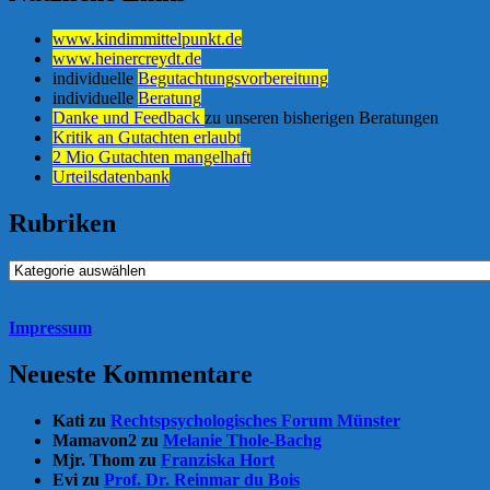
www.kindimmittelpunkt.de
www.heinercreydt.de
individuelle
Begutachtungsvorbereitung
individuelle
Beratung
Danke und Feedback
zu unseren bisherigen Beratungen
Kritik an Gutachten erlaubt
2 Mio Gutachten mangelhaft
Urteilsdatenbank
Rubriken
Rubriken
Impressum
Neueste Kommentare
Kati
zu
Rechtspsychologisches Forum Münster
Mamavon2
zu
Melanie Thole-Bachg
Mjr. Thom
zu
Franziska Hort
Evi
zu
Prof. Dr. Reinmar du Bois