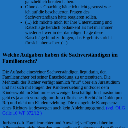
ganzheitlich beraten haben.
Ohne das Coaching hätte ich nicht gewusst wie
ich auf die bescheuerten Fragen des
Sachverständigen hätte reagieren sollen.
(...) Ich möchte mich für Ihre Unterstützung und
Ratschläge herzlich bedanken! Es fiel mir immer
wieder schwer in der damaligen Lage diese
Ratschläge blind zu folgen, das Ergebnis spricht
für sich aber selber. (...)
Welche Aufgaben haben die Sachverständigen im
Familienrecht?
Die Aufgabe eines/einer Sachverständigen liegt darin, den
Familienrichter bei seiner Entscheidung zu unterstützen. Die
Mehrzahl der Richter verfügt nämlich "nur" über ein Jurastudium
und hat sich mit Fragen der Kindererziehung und/oder dem
Kindeswohl im Studium eher weniger beschäftigt. Im Jurastudium
geht es ja auch vorrangig um Jura (römisches Recht / in Dubio pro
Re) und nicht um Kindererziehung. Die mangelnde Kompetenz
eines Richters ist deswegen auch kein Ablehnungsgrund.
(vgl. OLG
Celle 10 WF 372/12 )
Juristen (z.b. Familienrichter und Anwälte) verfügen daher im
Allgemeinen nicht über den notwendigen Sachverstand um über das