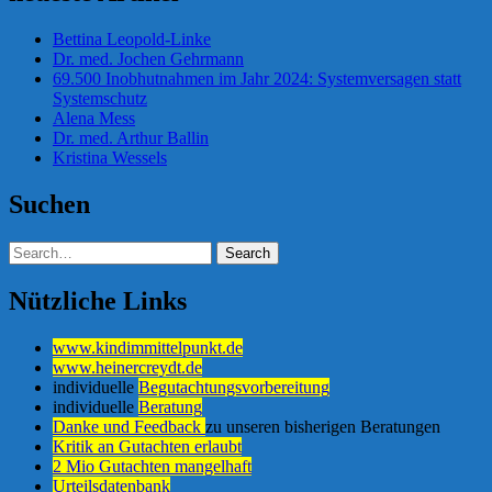
Bettina Leopold-Linke
Dr. med. Jochen Gehrmann
69.500 Inobhutnahmen im Jahr 2024: Systemversagen statt
Systemschutz
Alena Mess
Dr. med. Arthur Ballin
Kristina Wessels
Suchen
Nützliche Links
www.kindimmittelpunkt.de
www.heinercreydt.de
individuelle
Begutachtungsvorbereitung
individuelle
Beratung
Danke und Feedback
zu unseren bisherigen Beratungen
Kritik an Gutachten erlaubt
2 Mio Gutachten mangelhaft
Urteilsdatenbank