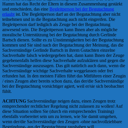
Hamm hat das Recht der Eltern in diesem Zusammenhang gestärkt
und entschieden, das eine
Begleitperson bei der Begutachtung
erlaubt
ist. Die Begleitperson darf an der Begutachtung aber nicht
teilnehmen und in die Begutachtung auch nicht eingreifen. Die
Begleitperson darf lediglich als Zeuge bei der Begutachtung
anwesend sein. Die Begleitperson kann Ihnen aber als mögliche
moralische Unterstützung bei der Begutachtung durch Gerlinde
Bartsch dienen. Sollte es zu Unstimmigkeiten bei der Begutachtung
kommen und Sie sind nach der Begutachtung der Meinung, das die
Sachverständige Gerlinde Bartsch in ihrem Gutachten einzelne
Sachverhalte falsch wiedergegeben hat, dann kann Ihnen der Zeuge
gegebenenfalls helfen diese Sachverhalte aufzuklären und gegen die
Sachverständige auszusagen. Das gilt natürlich auch dann, wenn die
Sachverständige wichtige Sachverhalte weggelassen oder frei
erfunden hat. In den meisten Fällen führt das Mitführen einer Zeugin
/ eines Zeugen aber bereits schon dazu, das der/die Sachverständige
bei der Begutachtung vorsichtiger agiert, weil er/sie sich beobachtet
fühlt.
ACHTUNG
Sachverständige neigen dazu, einen Zeugen trotz
entsprechender rechtlicher Regelung nicht zulassen zu wollen! Auf
diese Situation sollten Sie (durch ein entsprechendes Training)
ebenfalls vorbereitet sein um zu lernen, wie Sie damit umgehen,
wenn der/die Sachverständige den Zeugen -ohne nachvollziehbare
Begründung- aus der Begutachtung raushaben will