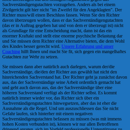
Sachverständigengutachten vorzugehen. Anders als bei einem
Zivilgericht gilt hier nicht "im Zweifel für den Angeklagten". Der
Richter muss/will einen Beschluss fassen. Wenn Sie den Richter
davon überzeugen wollen, dass er das Sachverständigengutachten
(das er in Auftrag gegeben hat und von dem er überzeugt ist) nicht
als Grundlage für eine Entscheidung macht, dann ist das ein
enormer Kraftakt und stellt eine enorme psychische Belastung dar
und Sie müssen dem Richter eine Alternative bieten, die dem Wohl
des Kindes besser gerecht wird.
Unsere Erfahrung und unser
Coaching
hilft Ihnen und macht Sie fit, sich gegen ein mangelhaftes
Gutachten zur Wehr zu setzen.
Sie müssen dann aber natürlich auch darlegen, warum der/die
Sachverständige, die/den der Richter aus gewählt hat nicht den
hinreichenden Sachverstand hat. Der Richter geht ja zunächst davon
aus, das der Sachverständige seine Arbeit ordentlich gemacht hat
und geht auch davon aus, das der Sachverständige über eine
höheren Sachverstand verfügt als der Richter selbst. Es kommt
natürlich immer wieder vor, das Richter sich über ein
Sachverständigengutachten hinwegsetzen, aber das ist eher die
Ausnahme als die Regel. Und um auszuschliessen das Sie nicht
Gefahr laufen, sich hinterher mit einem negativen
Sachverständigengutachten befassen zu müssen (was mit immens
hohen Kosten verbunden ist), können wir nur allen Betroffenen
dringend anraten, sich im Vorfeld professionelle Unterstützung zu