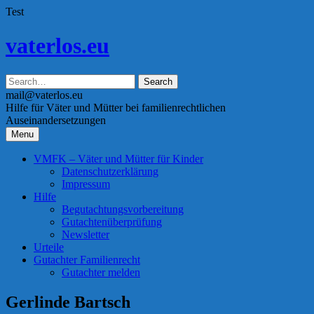
Test
Skip
vaterlos.eu
to
content
mail@vaterlos.eu
Hilfe für Väter und Mütter bei familienrechtlichen
Auseinandersetzungen
Menu
VMFK – Väter und Mütter für Kinder
Datenschutzerklärung
Impressum
Hilfe
Begutachtungsvorbereitung
Gutachtenüberprüfung
Newsletter
Urteile
Gutachter Familienrecht
Gutachter melden
Gerlinde Bartsch