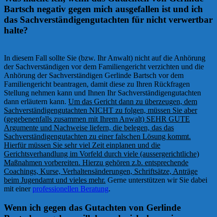
Bartsch negativ gegen mich ausgefallen ist und ich
das Sachverständigengutachten für nicht verwertbar
halte?
In diesem Fall sollte Sie (bzw. Ihr Anwalt) nicht auf die Anhörung
der Sachverständigen vor dem Familiengericht verzichten und die
Anhörung der Sachverständigen Gerlinde Bartsch vor dem
Familiengericht beantragen, damit diese zu Ihren Rückfragen
Stellung nehmen kann und Ihnen Ihr Sachverständigengutachten
dann erläutern kann.
Um das Gericht dann zu überzeugen, dem
Sachverständigengutachten NICHT zu folgen, müssen Sie aber
(gegebenenfalls zusammen mit Ihrem Anwalt) SEHR GUTE
Argumente und Nachweise liefern, die belegen, das das
Sachverständigengutachten zu einer falschen Lösung kommt.
Hierfür müssen Sie sehr viel Zeit einplanen und die
Gerichtsverhandlung im Vorfeld durch viele (aussergerichtliche)
Maßnahmen vorbereiten. Hierzu gehören z.b. entsprechende
Coachings, Kurse, Verhaltensänderungen, Schriftsätze, Anträge
beim Jugendamt und vieles mehr.
Gerne unterstützen wir Sie dabei
mit einer
professionellen Beratung
.
Wenn ich gegen das Gutachten von Gerlinde