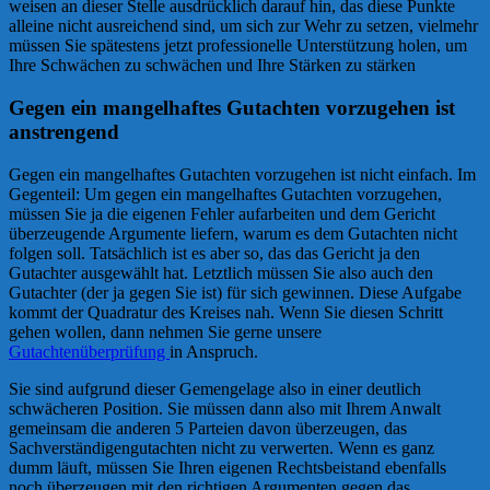
weisen an dieser Stelle ausdrücklich darauf hin, das diese Punkte
alleine nicht ausreichend sind, um sich zur Wehr zu setzen, vielmehr
müssen Sie spätestens jetzt professionelle Unterstützung holen, um
Ihre Schwächen zu schwächen und Ihre Stärken zu stärken
Gegen ein mangelhaftes Gutachten vorzugehen ist
anstrengend
Gegen ein mangelhaftes Gutachten vorzugehen ist nicht einfach. Im
Gegenteil: Um gegen ein mangelhaftes Gutachten vorzugehen,
müssen Sie ja die eigenen Fehler aufarbeiten und dem Gericht
überzeugende Argumente liefern, warum es dem Gutachten nicht
folgen soll. Tatsächlich ist es aber so, das das Gericht ja den
Gutachter ausgewählt hat. Letztlich müssen Sie also auch den
Gutachter (der ja gegen Sie ist) für sich gewinnen. Diese Aufgabe
kommt der Quadratur des Kreises nah. Wenn Sie diesen Schritt
gehen wollen, dann nehmen Sie gerne unsere
Gutachtenüberprüfung
in Anspruch.
Sie sind aufgrund dieser Gemengelage also in einer deutlich
schwächeren Position. Sie müssen dann also mit Ihrem Anwalt
gemeinsam die anderen 5 Parteien davon überzeugen, das
Sachverständigengutachten nicht zu verwerten. Wenn es ganz
dumm läuft, müssen Sie Ihren eigenen Rechtsbeistand ebenfalls
noch überzeugen mit den richtigen Argumenten gegen das