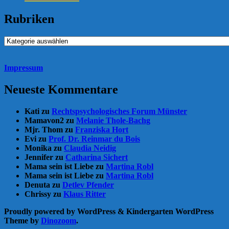
Rubriken
Rubriken
Impressum
Neueste Kommentare
Kati
zu
Rechtspsychologisches Forum Münster
Mamavon2
zu
Melanie Thole-Bachg
Mjr. Thom
zu
Franziska Hort
Evi
zu
Prof. Dr. Reinmar du Bois
Monika
zu
Claudia Neidig
Jennifer
zu
Catharina Sichert
Mama sein ist Liebe
zu
Martina Robl
Mama sein ist Liebe
zu
Martina Robl
Denuta
zu
Detlev Pfender
Chrissy
zu
Klaus Ritter
Proudly powered by WordPress
&
Kindergarten WordPress
Theme by
Dinozoom
.