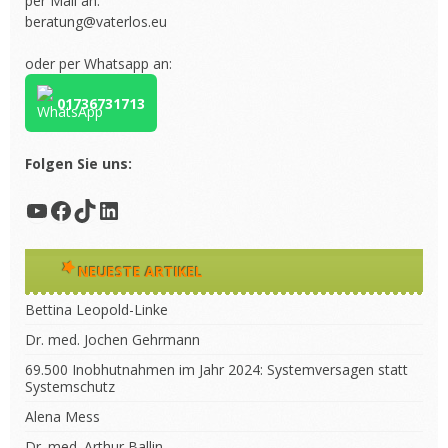
per Mail an:
beratung@vaterlos.eu
oder per Whatsapp an:
01736731713
Folgen Sie uns:
YouTube
Facebook
TikTok
LinkedIn
NEUESTE ARTIKEL
Bettina Leopold-Linke
Dr. med. Jochen Gehrmann
69.500 Inobhutnahmen im Jahr 2024: Systemversagen statt
Systemschutz
Alena Mess
Dr. med. Arthur Ballin