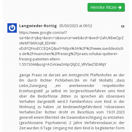
Henrike Ritzer
Langwieder-Rottig
05/03/2023 at 09:52
https://www.google.com/url?
sa=t&rct=j&q=&esrc=s&source=web&cd=&ved=2ahUKEwiQpZ
vNrMT9AhUqR_EDHW-
vDdYQFnoECCEQAQ&url=https%3A%2F%2Fwww.sueddeutsch
e.de%2Fmuenchen%2Ffreising%2Fpraxis-schukai-quitterer-
freising-patienten-eltern-
1.5515044&usg=AOvVaw2mlpQEjD2_VRVSwZSD6NjY
gänige Praxis ist derzeit am Amtsgericht Pfaffenhofen an der
Ilm durch Richter Pichl(ehem.StA im Fall Mollath) ,dass
Liebe,Zuneigung ,ein anerkennender respektvoller
Erziehungsstill ,ja selbst im Sorgerechtsverfahren ums Kind
über die Bedürfnisse ,Bitten zu sprechen als obsessives
Verhalten dargestellt wird.3 Familienfotos vom Kind in der
Wohnung zu haben ,ist kindeswohlgefährdend =obsessives
Verhalten.Der Richter droht im Beschluss vom 19.01.2023
generell einem Elternteil die Daseinsberechtigung zu entziehen.
(geschlossene Psychiaterie) .2 Jahre Verfahrensdauer,in der
Zeit wurden 6 Tage Umgang mit dem Kind in begleiterter Form