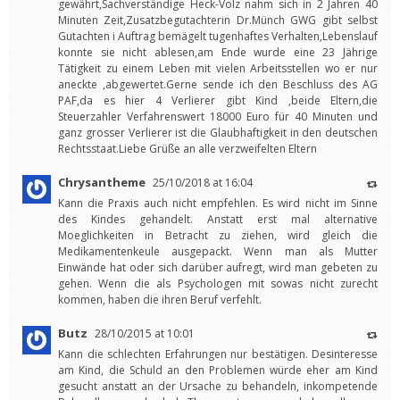
gewährt,Sachverständige Heck-Volz nahm sich in 2 Jahren 40
Minuten Zeit,Zusatzbegutachterin Dr.Münch GWG gibt selbst
Gutachten i Auftrag bemägelt tugenhaftes Verhalten,Lebenslauf
konnte sie nicht ablesen,am Ende wurde eine 23 Jährige
Tätigkeit zu einem Leben mit vielen Arbeitsstellen wo er nur
aneckte ,abgewertet.Gerne sende ich den Beschluss des AG
PAF,da es hier 4 Verlierer gibt Kind ,beide Eltern,die
Steuerzahler Verfahrenswert 18000 Euro für 40 Minuten und
ganz grosser Verlierer ist die Glaubhaftigkeit in den deutschen
Rechtsstaat.Liebe Grüße an alle verzweifelten Eltern
Chrysantheme
25/10/2018 at 16:04
Kann die Praxis auch nicht empfehlen. Es wird nicht im Sinne
des Kindes gehandelt. Anstatt erst mal alternative
Moeglichkeiten in Betracht zu ziehen, wird gleich die
Medikamentenkeule ausgepackt. Wenn man als Mutter
Einwände hat oder sich darüber aufregt, wird man gebeten zu
gehen. Wenn die als Psychologen mit sowas nicht zurecht
kommen, haben die ihren Beruf verfehlt.
Butz
28/10/2015 at 10:01
Kann die schlechten Erfahrungen nur bestätigen. Desinteresse
am Kind, die Schuld an den Problemen würde eher am Kind
gesucht anstatt an der Ursache zu behandeln, inkompetende