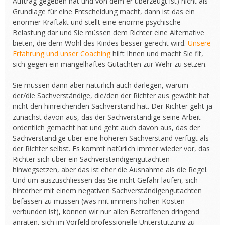
Auftrag gegeben hat und von dem er überzeugt ist) nicht als
Grundlage für eine Entscheidung macht, dann ist das ein
enormer Kraftakt und stellt eine enorme psychische
Belastung dar und Sie müssen dem Richter eine Alternative
bieten, die dem Wohl des Kindes besser gerecht wird.
Unsere
Erfahrung und unser Coaching
hilft Ihnen und macht Sie fit,
sich gegen ein mangelhaftes Gutachten zur Wehr zu setzen.
Sie müssen dann aber natürlich auch darlegen, warum
der/die Sachverständige, die/den der Richter aus gewählt hat
nicht den hinreichenden Sachverstand hat. Der Richter geht ja
zunächst davon aus, das der Sachverständige seine Arbeit
ordentlich gemacht hat und geht auch davon aus, das der
Sachverständige über eine höheren Sachverstand verfügt als
der Richter selbst. Es kommt natürlich immer wieder vor, das
Richter sich über ein Sachverständigengutachten
hinwegsetzen, aber das ist eher die Ausnahme als die Regel.
Und um auszuschliessen das Sie nicht Gefahr laufen, sich
hinterher mit einem negativen Sachverständigengutachten
befassen zu müssen (was mit immens hohen Kosten
verbunden ist), können wir nur allen Betroffenen dringend
anraten, sich im Vorfeld professionelle Unterstützung zu