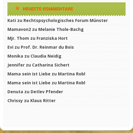
NEUESTE KOMMENTARE
Kati
zu
Rechtspsychologisches Forum Münster
Mamavon2
zu
Melanie Thole-Bachg
Mjr. Thom
zu
Franziska Hort
Evi
zu
Prof. Dr. Reinmar du Bois
Monika
zu
Claudia Neidig
Jennifer
zu
Catharina Sichert
Mama sein ist Liebe
zu
Martina Robl
Mama sein ist Liebe
zu
Martina Robl
Denuta
zu
Detlev Pfender
Chrissy
zu
Klaus Ritter