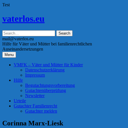
Test
Skip
vaterlos.eu
to
content
mail@vaterlos.eu
Hilfe für Väter und Mütter bei familienrechtlichen
Auseinandersetzungen
Menu
VMFK – Väter und Mütter für Kinder
Datenschutzerklärung
Impressum
Hilfe
Begutachtungsvorbereitung
Gutachtenüberprüfung
Newsletter
Urteile
Gutachter Familienrecht
Gutachter melden
Corinna Marx-Liesk