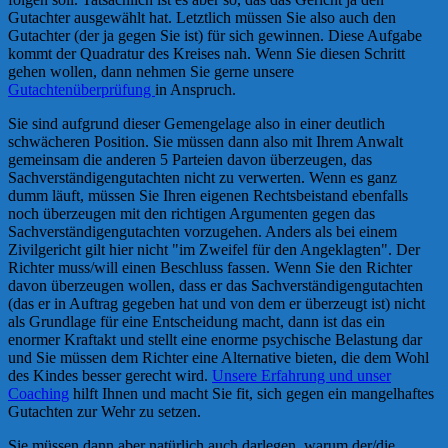
Gutachter ausgewählt hat. Letztlich müssen Sie also auch den
Gutachter (der ja gegen Sie ist) für sich gewinnen. Diese Aufgabe
kommt der Quadratur des Kreises nah. Wenn Sie diesen Schritt
gehen wollen, dann nehmen Sie gerne unsere
Gutachtenüberprüfung
in Anspruch.
Sie sind aufgrund dieser Gemengelage also in einer deutlich
schwächeren Position. Sie müssen dann also mit Ihrem Anwalt
gemeinsam die anderen 5 Parteien davon überzeugen, das
Sachverständigengutachten nicht zu verwerten. Wenn es ganz
dumm läuft, müssen Sie Ihren eigenen Rechtsbeistand ebenfalls
noch überzeugen mit den richtigen Argumenten gegen das
Sachverständigengutachten vorzugehen. Anders als bei einem
Zivilgericht gilt hier nicht "im Zweifel für den Angeklagten". Der
Richter muss/will einen Beschluss fassen. Wenn Sie den Richter
davon überzeugen wollen, dass er das Sachverständigengutachten
(das er in Auftrag gegeben hat und von dem er überzeugt ist) nicht
als Grundlage für eine Entscheidung macht, dann ist das ein
enormer Kraftakt und stellt eine enorme psychische Belastung dar
und Sie müssen dem Richter eine Alternative bieten, die dem Wohl
des Kindes besser gerecht wird.
Unsere Erfahrung und unser
Coaching
hilft Ihnen und macht Sie fit, sich gegen ein mangelhaftes
Gutachten zur Wehr zu setzen.
Sie müssen dann aber natürlich auch darlegen, warum der/die