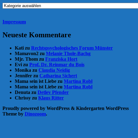
Rubriken
Impressum
Neueste Kommentare
Kati
zu
Rechtspsychologisches Forum Münster
Mamavon2
zu
Melanie Thole-Bachg
Mjr. Thom
zu
Franziska Hort
Evi
zu
Prof. Dr. Reinmar du Bois
Monika
zu
Claudia Neidig
Jennifer
zu
Catharina Sichert
Mama sein ist Liebe
zu
Martina Robl
Mama sein ist Liebe
zu
Martina Robl
Denuta
zu
Detlev Pfender
Chrissy
zu
Klaus Ritter
Proudly powered by WordPress
&
Kindergarten WordPress
Theme by
Dinozoom
.