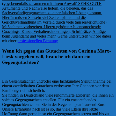
(gegebenenfalls zusammen mit Ihrem Anwalt) SEHR GUTE
Argumente und Nachweise liefern, die belegen, das das
Sachverständigengutachten zu einer falschen Lösung kommt.
Hierfür müssen Sie sehr viel Zeit einplanen und die
Gerichtsverhandlung im Vorfeld durch viele (aussergerichtliche)
Maßnahmen vorbereiten. Hierzu gehören z.b. entsprechende
Coachings, Kurse, Verhaltensänderungen, Schriftsätze, Anträge
beim Jugendamt und vieles mehr.
Gerne unterstützen wir Sie dabei
mit einer
professionellen Beratung
.
Wenn ich gegen das Gutachten von Corinna Marx-
Liesk vorgehen will, brauche ich dann ein
Gegengutachten?
Ein Gegengutachten und/oder eine fachkundige Stellungnahme bei
einem zweifelhaften Gutachten verbessern Ihre Chancen vor dem
Familiengericht sicherlich.
Sie finden in Deutschland viele renommierte Experten, die Ihnen ein
solches Gegengutachten erstellen. Für ein entsprechendes
Gegengutachten zahlen Sie in der Regel ein paar Tausend Euro.
Unsere Erfahrung nach ist es so, das viele Eltern ihre letzte
Hoffnung dann gerne in so ein Gegengutachten setzen und bis zu