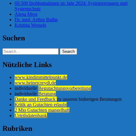
69.500 Inobhutnahmen im Jahr 2024: Systemversagen statt
Systemschutz
Alena Mess
Dr. med. Arthur Ballin
Kristina Wessels
Suchen
Nützliche Links
www.kindimmittelpunkt.de
www.heinercreydt.de
individuelle
Begutachtungsvorbereitung
individuelle
Beratung
Danke und Feedback
zu unseren bisherigen Beratungen
Kritik an Gutachten erlaubt
2 Mio Gutachten mangelhaft
Urteilsdatenbank
Rubriken