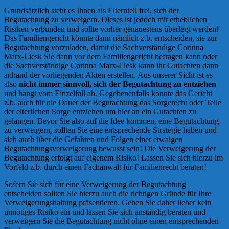
Grundsätzlich steht es Ihnen als Elternteil frei, sich der
Begutachtung zu verweigern. Dieses ist jedoch mit erheblichen
Risiken verbunden und sollte vorher genauestens überlegt werden!
Das Familiengericht könnte dann nämlich z.b. entscheiden, sie zur
Begutachtung vorzuladen, damit die Sachverständige Corinna
Marx-Liesk Sie dann vor dem Familiengericht befragen kann oder
die Sachverständige Corinna Marx-Liesk kann ihr Gutachten dann
anhand der vorliegenden Akten erstellen. Aus unserer Sicht ist es
also
nicht immer sinnvoll, sich der Begutachtung zu entziehen
und hängt vom Einzelfall ab. Gegebenenfalls könnte das Gericht
z.b. auch für die Dauer der Begutachtung das Sorgerecht oder Teile
der elterlichen Sorge entziehen um hier an ein Gutachten zu
gelangen. Bevor Sie also auf die Idee kommen, eine Begutachtung
zu verweigern, sollten Sie eine entsprechende Strategie haben und
sich auch über die Gefahren und Folgen einer etwaigen
Begutachtungsverweigerung bewusst sein! Die Verweigerung der
Begutachtung erfolgt auf eigenem Risiko! Lassen Sie sich hierzu im
Vorfeld z.b. durch einen Fachanwalt für Familienrecht beraten!
Sofern Sie sich für eine Verweigerung der Begutachtung
entscheiden sollten Sie hierzu auch die richtigen Gründe für Ihre
Verweigerungshaltung präsentieren. Gehen Sie daher lieber kein
unnötiges Risiko ein und lassen Sie sich anständig beraten und
verweigern Sie die Begutachtung nicht ohne einen entsprechenden