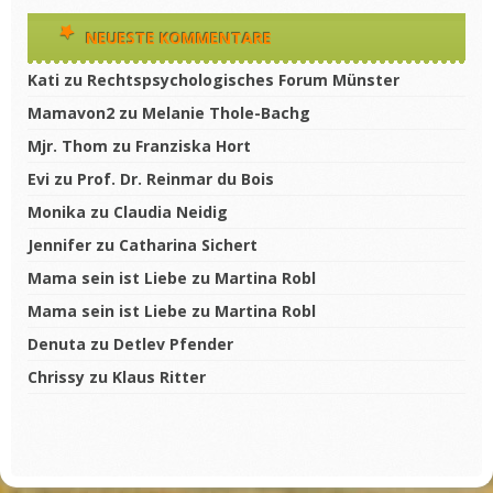
NEUESTE KOMMENTARE
Kati
zu
Rechtspsychologisches Forum Münster
Mamavon2
zu
Melanie Thole-Bachg
Mjr. Thom
zu
Franziska Hort
Evi
zu
Prof. Dr. Reinmar du Bois
Monika
zu
Claudia Neidig
Jennifer
zu
Catharina Sichert
Mama sein ist Liebe
zu
Martina Robl
Mama sein ist Liebe
zu
Martina Robl
Denuta
zu
Detlev Pfender
Chrissy
zu
Klaus Ritter