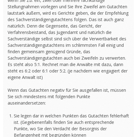
wenn Sie z.b. ein, zwei oder mehrere fachkundige
Stellungnahmen vorlegen und Sie Ihre Zweifel am Gutachten
lautstark äußern, wird es Gerichte geben, die der Empfehlung
des Sachverständigengutachtens folgen. Das ist auch ganz
natürlich. Denn die Gegenseite, das Gericht, der
Verfahrensbeistand, das Jugendamt und natürlich die
Sachverständige selbst sind sich über die Verwertbarkeit des
Sachverständigengutachtens im schlimmsten Fall einig und
finden gemeinsam genügend Gründe, das
Sachverständigengutachten auch bei Zweifeln zu verwerten.
Es steht also 5:1. Rechnet man die Anwälte mit dazu, dann
steht es 6:2 oder 6:1 oder 5:2. (je nachdem wie engagiert der
eigene Anwalt ist)
Wenn das Gutachten negativ für Sie ausgefallen ist, müssen
Sie sich mindestens mit folgenden Punkte
auseinandersetzen:
Sie legen dar in welchen Punkten das Gutachten fehlerhaft
ist. (Gegebenenfalls finden Sie auch entsprechende
Punkte, wo Sie den Verdacht der Besorgnis der
Befangenheit mit begründen können