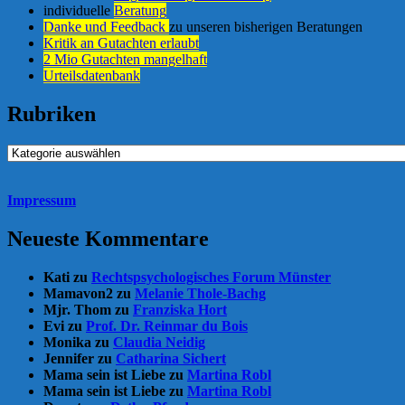
individuelle
Beratung
Danke und Feedback
zu unseren bisherigen Beratungen
Kritik an Gutachten erlaubt
2 Mio Gutachten mangelhaft
Urteilsdatenbank
Rubriken
Rubriken
Impressum
Neueste Kommentare
Kati
zu
Rechtspsychologisches Forum Münster
Mamavon2
zu
Melanie Thole-Bachg
Mjr. Thom
zu
Franziska Hort
Evi
zu
Prof. Dr. Reinmar du Bois
Monika
zu
Claudia Neidig
Jennifer
zu
Catharina Sichert
Mama sein ist Liebe
zu
Martina Robl
Mama sein ist Liebe
zu
Martina Robl