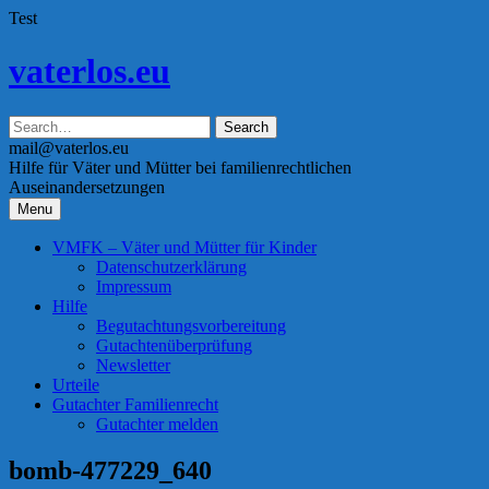
Test
Skip
vaterlos.eu
to
content
mail@vaterlos.eu
Hilfe für Väter und Mütter bei familienrechtlichen
Auseinandersetzungen
Menu
VMFK – Väter und Mütter für Kinder
Datenschutzerklärung
Impressum
Hilfe
Begutachtungsvorbereitung
Gutachtenüberprüfung
Newsletter
Urteile
Gutachter Familienrecht
Gutachter melden
bomb-477229_640