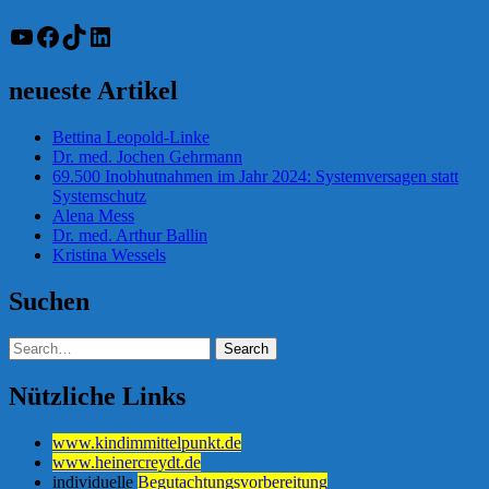
YouTube
Facebook
TikTok
LinkedIn
neueste Artikel
Bettina Leopold-Linke
Dr. med. Jochen Gehrmann
69.500 Inobhutnahmen im Jahr 2024: Systemversagen statt
Systemschutz
Alena Mess
Dr. med. Arthur Ballin
Kristina Wessels
Suchen
Nützliche Links
www.kindimmittelpunkt.de
www.heinercreydt.de
individuelle
Begutachtungsvorbereitung