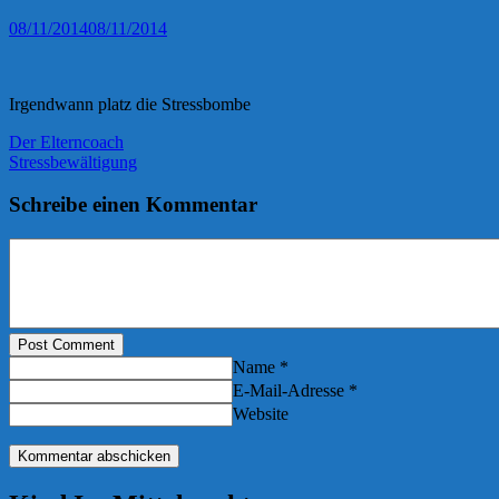
08/11/2014
08/11/2014
Irgendwann platz die Stressbombe
Der Elterncoach
Stressbewältigung
Schreibe einen Kommentar
Post Comment
Name *
E-Mail-Adresse *
Website