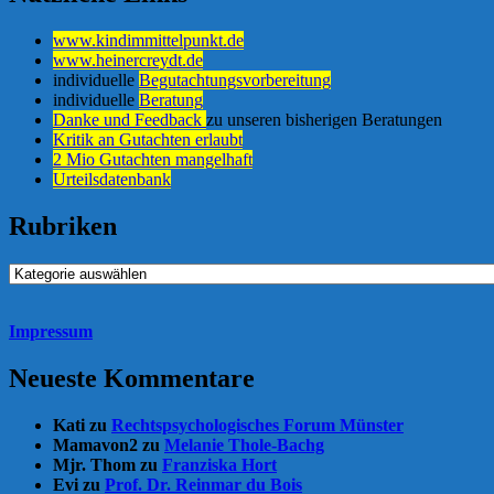
www.kindimmittelpunkt.de
www.heinercreydt.de
individuelle
Begutachtungsvorbereitung
individuelle
Beratung
Danke und Feedback
zu unseren bisherigen Beratungen
Kritik an Gutachten erlaubt
2 Mio Gutachten mangelhaft
Urteilsdatenbank
Rubriken
Rubriken
Impressum
Neueste Kommentare
Kati
zu
Rechtspsychologisches Forum Münster
Mamavon2
zu
Melanie Thole-Bachg
Mjr. Thom
zu
Franziska Hort
Evi
zu
Prof. Dr. Reinmar du Bois