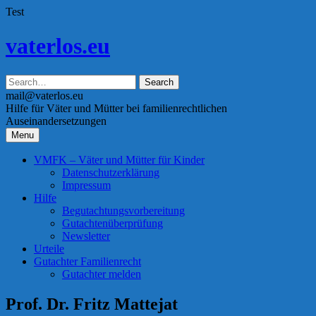
Test
Skip
vaterlos.eu
to
content
mail@vaterlos.eu
Hilfe für Väter und Mütter bei familienrechtlichen
Auseinandersetzungen
Menu
VMFK – Väter und Mütter für Kinder
Datenschutzerklärung
Impressum
Hilfe
Begutachtungsvorbereitung
Gutachtenüberprüfung
Newsletter
Urteile
Gutachter Familienrecht
Gutachter melden
Prof. Dr. Fritz Mattejat