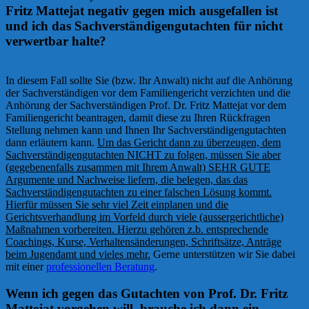
Fritz Mattejat negativ gegen mich ausgefallen ist
und ich das Sachverständigengutachten für nicht
verwertbar halte?
In diesem Fall sollte Sie (bzw. Ihr Anwalt) nicht auf die Anhörung
der Sachverständigen vor dem Familiengericht verzichten und die
Anhörung der Sachverständigen Prof. Dr. Fritz Mattejat vor dem
Familiengericht beantragen, damit diese zu Ihren Rückfragen
Stellung nehmen kann und Ihnen Ihr Sachverständigengutachten
dann erläutern kann.
Um das Gericht dann zu überzeugen, dem
Sachverständigengutachten NICHT zu folgen, müssen Sie aber
(gegebenenfalls zusammen mit Ihrem Anwalt) SEHR GUTE
Argumente und Nachweise liefern, die belegen, das das
Sachverständigengutachten zu einer falschen Lösung kommt.
Hierfür müssen Sie sehr viel Zeit einplanen und die
Gerichtsverhandlung im Vorfeld durch viele (aussergerichtliche)
Maßnahmen vorbereiten. Hierzu gehören z.b. entsprechende
Coachings, Kurse, Verhaltensänderungen, Schriftsätze, Anträge
beim Jugendamt und vieles mehr.
Gerne unterstützen wir Sie dabei
mit einer
professionellen Beratung
.
Wenn ich gegen das Gutachten von Prof. Dr. Fritz
Mattejat vorgehen will, brauche ich dann ein