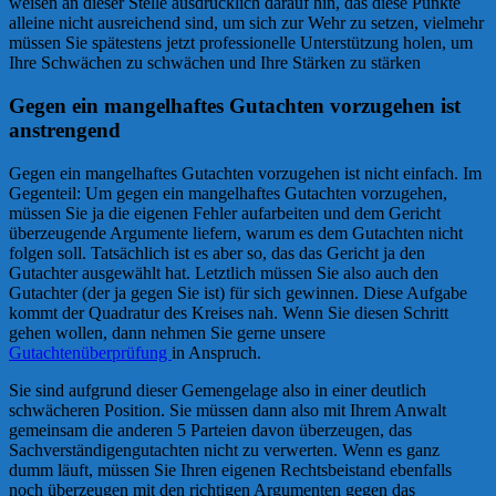
weisen an dieser Stelle ausdrücklich darauf hin, das diese Punkte
alleine nicht ausreichend sind, um sich zur Wehr zu setzen, vielmehr
müssen Sie spätestens jetzt professionelle Unterstützung holen, um
Ihre Schwächen zu schwächen und Ihre Stärken zu stärken
Gegen ein mangelhaftes Gutachten vorzugehen ist
anstrengend
Gegen ein mangelhaftes Gutachten vorzugehen ist nicht einfach. Im
Gegenteil: Um gegen ein mangelhaftes Gutachten vorzugehen,
müssen Sie ja die eigenen Fehler aufarbeiten und dem Gericht
überzeugende Argumente liefern, warum es dem Gutachten nicht
folgen soll. Tatsächlich ist es aber so, das das Gericht ja den
Gutachter ausgewählt hat. Letztlich müssen Sie also auch den
Gutachter (der ja gegen Sie ist) für sich gewinnen. Diese Aufgabe
kommt der Quadratur des Kreises nah. Wenn Sie diesen Schritt
gehen wollen, dann nehmen Sie gerne unsere
Gutachtenüberprüfung
in Anspruch.
Sie sind aufgrund dieser Gemengelage also in einer deutlich
schwächeren Position. Sie müssen dann also mit Ihrem Anwalt
gemeinsam die anderen 5 Parteien davon überzeugen, das
Sachverständigengutachten nicht zu verwerten. Wenn es ganz
dumm läuft, müssen Sie Ihren eigenen Rechtsbeistand ebenfalls
noch überzeugen mit den richtigen Argumenten gegen das