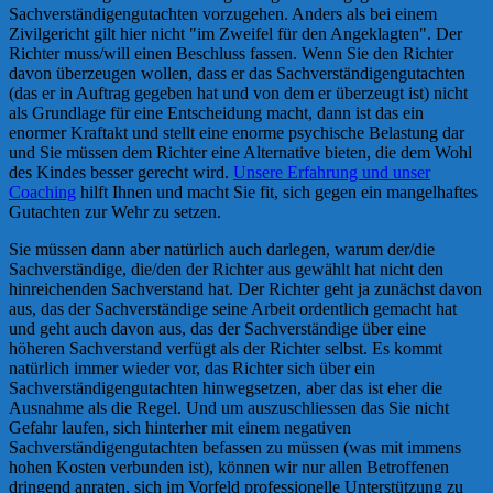
Sachverständigengutachten vorzugehen. Anders als bei einem
Zivilgericht gilt hier nicht "im Zweifel für den Angeklagten". Der
Richter muss/will einen Beschluss fassen. Wenn Sie den Richter
davon überzeugen wollen, dass er das Sachverständigengutachten
(das er in Auftrag gegeben hat und von dem er überzeugt ist) nicht
als Grundlage für eine Entscheidung macht, dann ist das ein
enormer Kraftakt und stellt eine enorme psychische Belastung dar
und Sie müssen dem Richter eine Alternative bieten, die dem Wohl
des Kindes besser gerecht wird.
Unsere Erfahrung und unser
Coaching
hilft Ihnen und macht Sie fit, sich gegen ein mangelhaftes
Gutachten zur Wehr zu setzen.
Sie müssen dann aber natürlich auch darlegen, warum der/die
Sachverständige, die/den der Richter aus gewählt hat nicht den
hinreichenden Sachverstand hat. Der Richter geht ja zunächst davon
aus, das der Sachverständige seine Arbeit ordentlich gemacht hat
und geht auch davon aus, das der Sachverständige über eine
höheren Sachverstand verfügt als der Richter selbst. Es kommt
natürlich immer wieder vor, das Richter sich über ein
Sachverständigengutachten hinwegsetzen, aber das ist eher die
Ausnahme als die Regel. Und um auszuschliessen das Sie nicht
Gefahr laufen, sich hinterher mit einem negativen
Sachverständigengutachten befassen zu müssen (was mit immens
hohen Kosten verbunden ist), können wir nur allen Betroffenen
dringend anraten, sich im Vorfeld professionelle Unterstützung zu