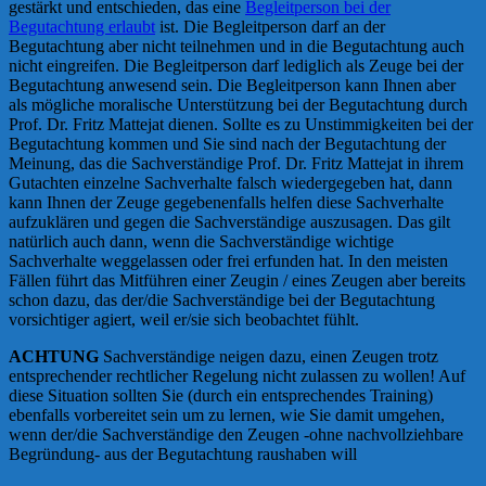
gestärkt und entschieden, das eine
Begleitperson bei der
Begutachtung erlaubt
ist. Die Begleitperson darf an der
Begutachtung aber nicht teilnehmen und in die Begutachtung auch
nicht eingreifen. Die Begleitperson darf lediglich als Zeuge bei der
Begutachtung anwesend sein. Die Begleitperson kann Ihnen aber
als mögliche moralische Unterstützung bei der Begutachtung durch
Prof. Dr. Fritz Mattejat dienen. Sollte es zu Unstimmigkeiten bei der
Begutachtung kommen und Sie sind nach der Begutachtung der
Meinung, das die Sachverständige Prof. Dr. Fritz Mattejat in ihrem
Gutachten einzelne Sachverhalte falsch wiedergegeben hat, dann
kann Ihnen der Zeuge gegebenenfalls helfen diese Sachverhalte
aufzuklären und gegen die Sachverständige auszusagen. Das gilt
natürlich auch dann, wenn die Sachverständige wichtige
Sachverhalte weggelassen oder frei erfunden hat. In den meisten
Fällen führt das Mitführen einer Zeugin / eines Zeugen aber bereits
schon dazu, das der/die Sachverständige bei der Begutachtung
vorsichtiger agiert, weil er/sie sich beobachtet fühlt.
ACHTUNG
Sachverständige neigen dazu, einen Zeugen trotz
entsprechender rechtlicher Regelung nicht zulassen zu wollen! Auf
diese Situation sollten Sie (durch ein entsprechendes Training)
ebenfalls vorbereitet sein um zu lernen, wie Sie damit umgehen,
wenn der/die Sachverständige den Zeugen -ohne nachvollziehbare
Begründung- aus der Begutachtung raushaben will