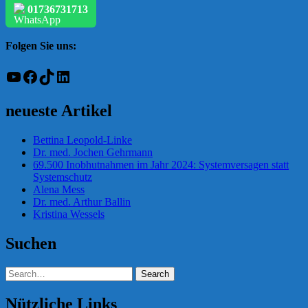
01736731713
Folgen Sie uns:
YouTube
Facebook
TikTok
LinkedIn
neueste Artikel
Bettina Leopold-Linke
Dr. med. Jochen Gehrmann
69.500 Inobhutnahmen im Jahr 2024: Systemversagen statt
Systemschutz
Alena Mess
Dr. med. Arthur Ballin
Kristina Wessels
Suchen
Nützliche Links