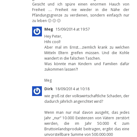
Gesicht und ich spüre einen enormen Hauch von
Freiheit …. Freiheit nie wieder in die Nähe der
Pfändungsgrenze zu verdienen, sondern einfaqch nur
zu leben 🙂 🙂 🙂
Meg
15/09/2014 at 19:57
Hey Peter,
Hihi cool!
Aber mal im Ernst….ziemlich krank zu welchen
Mitteln Eltern greifen müssen. Und die Kohle
wandert in die falschen Taschen.
Was könnte man Kindern und Familien dafür
zukommen lassen?!
Meg
Dirk
18/09/2014 at 10:18
wie groß ist der volkswirtschaftliche Schaden, der
dadurch jährlich angerichtet wird?
Wenn man nur mal davon ausgeht, das jedes
Jahr „nur“ 10.000 Existenzen von Vätern zerstört
werden, die im Jahr 50.000 € zum
Bruttoinlandsprodukt beitragen, ergibt das eine
unvorstellbare Summe von 500.000.000