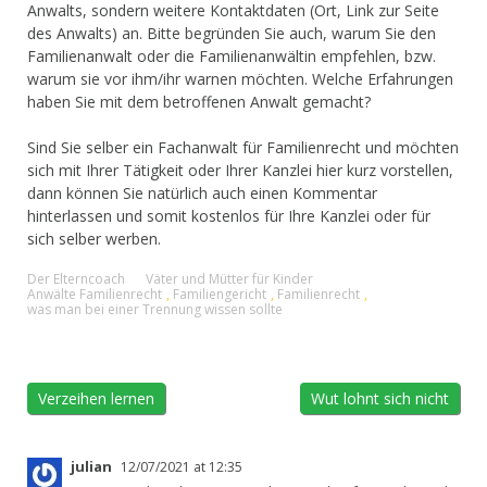
Anwalts, sondern weitere Kontaktdaten (Ort, Link zur Seite
des Anwalts) an. Bitte begründen Sie auch, warum Sie den
Familienanwalt oder die Familienanwältin empfehlen, bzw.
warum sie vor ihm/ihr warnen möchten. Welche Erfahrungen
haben Sie mit dem betroffenen Anwalt gemacht?
Sind Sie selber ein Fachanwalt für Familienrecht und möchten
sich mit Ihrer Tätigkeit oder Ihrer Kanzlei hier kurz vorstellen,
dann können Sie natürlich auch einen Kommentar
hinterlassen und somit kostenlos für Ihre Kanzlei oder für
sich selber werben.
Der Elterncoach
Väter und Mütter für Kinder
Anwälte Familienrecht
,
Familiengericht
,
Familienrecht
,
was man bei einer Trennung wissen sollte
Verzeihen lernen
Wut lohnt sich nicht
julian
12/07/2021 at 12:35