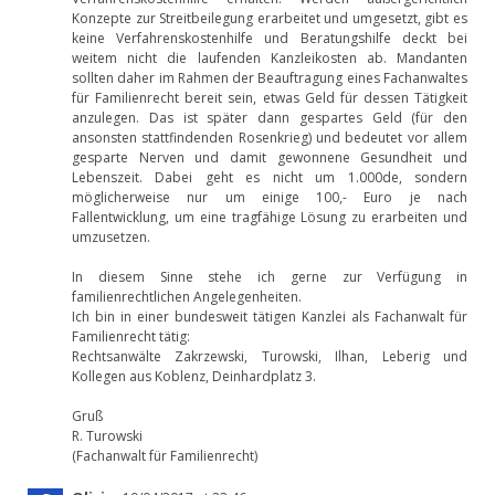
Konzepte zur Streitbeilegung erarbeitet und umgesetzt, gibt es
keine Verfahrenskostenhilfe und Beratungshilfe deckt bei
weitem nicht die laufenden Kanzleikosten ab. Mandanten
sollten daher im Rahmen der Beauftragung eines Fachanwaltes
für Familienrecht bereit sein, etwas Geld für dessen Tätigkeit
anzulegen. Das ist später dann gespartes Geld (für den
ansonsten stattfindenden Rosenkrieg) und bedeutet vor allem
gesparte Nerven und damit gewonnene Gesundheit und
Lebenszeit. Dabei geht es nicht um 1.000de, sondern
möglicherweise nur um einige 100,- Euro je nach
Fallentwicklung, um eine tragfähige Lösung zu erarbeiten und
umzusetzen.
In diesem Sinne stehe ich gerne zur Verfügung in
familienrechtlichen Angelegenheiten.
Ich bin in einer bundesweit tätigen Kanzlei als Fachanwalt für
Familienrecht tätig:
Rechtsanwälte Zakrzewski, Turowski, Ilhan, Leberig und
Kollegen aus Koblenz, Deinhardplatz 3.
Gruß
R. Turowski
(Fachanwalt für Familienrecht)