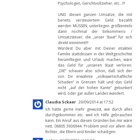
Psychologen, Gerichtvollzieher, etc…!!!
UND diesen ganzen Umsätze, die mit
bereits versteuertem Geld bezahlt
werden MÜSSEN, unterliegen größtenteils
dann nochmal der Einkommens- /
Umsatzsteuer, die „unser Staat“ für sich
direkt einnimmt!!!
Würdest Du aber mit Deiner intakten
Familie stattdessen in der Weltgeschichte
herumfliegen und Urlaub machen, wäre
das Geld für „unseren Staat verloren.
„DIE“ schauen also schon, daß sich der
von Dir erwähnte „volkswirtschaftliche
Schaden“ in Grenzen hält und das Geld
nicht „auf der hohen Kante“ gebunkert
wird, oder gar außer Landes wandert.
Claudia Sckaer
20/09/2014 at 17:52
Ich hätte gerne mehr gewusst, wie durch alles
durchgekommen etc. weil ich Hilfe gebrauchen
kann. Ein Anruf aus diesen Gründen bei mir wäre
nett. 06805 3936944. Problem sind vor allem die
Richter, die Eltern und Kinder schädigen.