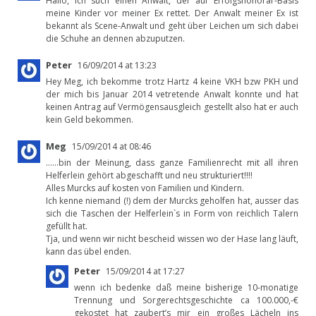
Hallo, ich such einen Anwalt, der auf Erfolgshonorar-Basis
meine Kinder vor meiner Ex rettet. Der Anwalt meiner Ex ist
bekannt als Scene-Anwalt und geht über Leichen um sich dabei
die Schuhe an dennen abzuputzen.
Peter
16/09/2014 at 13:23
Hey Meg, ich bekomme trotz Hartz 4 keine VKH bzw PKH und
der mich bis Januar 2014 vetretende Anwalt konnte und hat
keinen Antrag auf Vermögensausgleich gestellt also hat er auch
kein Geld bekommen.
Meg
15/09/2014 at 08:46
……bin der Meinung, dass ganze Familienrecht mit all ihren
Helferlein gehört abgeschafft und neu strukturiert!!!!
Alles Murcks auf kosten von Familien und Kindern.
Ich kenne niemand (!) dem der Murcks geholfen hat, ausser das
sich die Taschen der Helferlein`s in Form von reichlich Talern
gefüllt hat.
Tja, und wenn wir nicht bescheid wissen wo der Hase lang läuft,
kann das übel enden.
Peter
15/09/2014 at 17:27
wenn ich bedenke daß meine bisherige 10-monatige
Trennung und Sorgerechtsgeschichte ca 100.000,-€
gekostet hat zaubert’s mir ein großes Lächeln ins