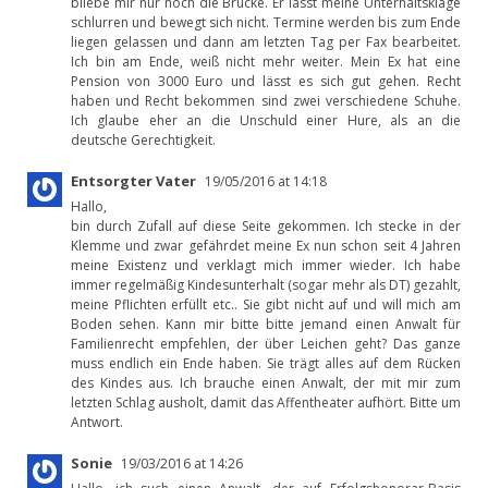
bliebe mir nur noch die Brücke. Er lässt meine Unterhaltsklage
schlurren und bewegt sich nicht. Termine werden bis zum Ende
liegen gelassen und dann am letzten Tag per Fax bearbeitet.
Ich bin am Ende, weiß nicht mehr weiter. Mein Ex hat eine
Pension von 3000 Euro und lässt es sich gut gehen. Recht
haben und Recht bekommen sind zwei verschiedene Schuhe.
Ich glaube eher an die Unschuld einer Hure, als an die
deutsche Gerechtigkeit.
Entsorgter Vater
19/05/2016 at 14:18
Hallo,
bin durch Zufall auf diese Seite gekommen. Ich stecke in der
Klemme und zwar gefährdet meine Ex nun schon seit 4 Jahren
meine Existenz und verklagt mich immer wieder. Ich habe
immer regelmäßig Kindesunterhalt (sogar mehr als DT) gezahlt,
meine Pflichten erfüllt etc.. Sie gibt nicht auf und will mich am
Boden sehen. Kann mir bitte bitte jemand einen Anwalt für
Familienrecht empfehlen, der über Leichen geht? Das ganze
muss endlich ein Ende haben. Sie trägt alles auf dem Rücken
des Kindes aus. Ich brauche einen Anwalt, der mit mir zum
letzten Schlag ausholt, damit das Affentheater aufhört. Bitte um
Antwort.
Sonie
19/03/2016 at 14:26