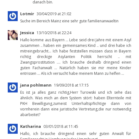
danach bin.
Lotmir
30/04/2019 at 21:02
Suche im Bereich Mainz eine sehr gute familienanwaeltin
Jessica
13/10/2018 at 22:24
Hallo komme aus Bayern … Lebe seid drei Jahre mit einem Asyl
zusammen .. haben ein gemeinsames Kind .. und drei habe ich
mitreingebracht… Ich habe feststellen müssen dass in Bayern
richtig dreckige Asylanten Politik herrscht .. mit
Zwangsprostitution …. Ich brauche deshalb dringend einen
guten Fachanwalt … Natürlich haben sie mir meine Kinder
entrissen … Als ich versucht habe meinem Mann zu helfen …
jana pohlmann
19/09/2018 at 17:15
Es ist ja alles ganz richtig,Herr Turowski und ich sehe das
ähnlich. Was mich an dem System stört: haben Elternteile mit
PKH Bewilligung,zumeist Unterhaltspflichtige dann von
vornherein dann eine juristische Vertretung,die nur notwendig
abarbeitet?
Katharina
03/01/2018 at 11:45
Hallo, ich brauche dringend einen sehr guten Anwalt für