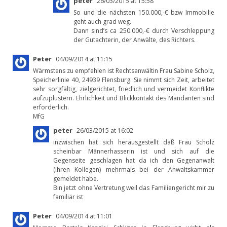
peter
26/03/2015 at 15:58
So und die nächsten 150.000,-€ bzw Immobilie
geht auch grad weg.
Dann sind’s ca 250.000,-€ durch Verschleppung
der Gutachterin, der Anwälte, des Richters.
Peter
04/09/2014 at 11:15
Wärmstens zu empfehlen ist Rechtsanwältin Frau Sabine Scholz,
Speicherlinie 40, 24939 Flensburg. Sie nimmt sich Zeit, arbeitet
sehr sorgfältig, zielgerichtet, friedlich und vermeidet Konflikte
aufzuplustern. Ehrlichkeit und Blickkontakt des Mandanten sind
erforderlich.
MfG
peter
26/03/2015 at 16:02
inzwischen hat sich herausgestellt daß Frau Scholz
scheinbar Männerhasserin ist und sich auf die
Gegenseite geschlagen hat da ich den Gegenanwalt
(ihren Kollegen) mehrmals bei der Anwaltskammer
gemeldet habe.
Bin jetzt ohne Vertretung weil das Familiengericht mir zu
familiär ist
Peter
04/09/2014 at 11:01