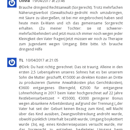
Olivia
19/04/2017 at 23:46
Brauche dringend Rechtsanwalt (Sorgerecht). Trotz mehrfachen
Näherungsverbot (Gewaltschutz-gedroht mich umzubringen,
mit Säure zu übergießen, ist bei mir eingebrochen) haben seid
heute mein Ex-Mann und ich das gemeinsame Sorgerecht
erhalten. (Zu meiner Tochter: sie ist schwerer-
mehrfachbehindert und jetzt muss ich immer noch wegen jeder
Kleinigkeit den Vater fragen) Jetzt müssen wir noch zu Therapie
zum Jugendamt wegen Umgang. Bitte bitte. Ich brauche
dringend Hilfe
TL
10/04/2017 at 21:05
@Dirk: Du hast richtig gerechnet. Das ist traurig. Alleine in den
ersten 2,5 Lebensjahren unseres Sohnes hat es bei unserem
Sohn die Mutter geschafft, €15000 an direkten Kosten an Dritte
zu produzieren (Summe Anwaltskosten plus Gerichtskosten),
€3600 entgangenes Elterngeld, €2500 für entgangene
Lohnerhöhung in 2017 beim Vater hochgerechnet auf 22 Jahre
Restlebensarbeitszeit = €55000, €3000 geringerer Bonus
wegen absunkene Arbeitsleistung aufgrund der Trennung („der
Vater hat seit der Geburt keinen Bezug zum Kind, will Macht
über das Kind ausüben, Zwangsvollstreckung androht wurde,
obwohl pünktlich Unterhalt bezahlt wurde, Umgang boykottiert
wurde (3x), wg. eines Kinderreisepasses versucht wurde, mir
das Sorgerecht zu entziehen, begleiteter Umgang beim