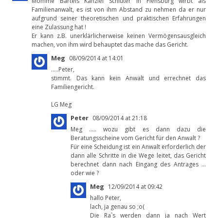
Momme Bartels Kanzlei Schlüter in Flensburg wirbt als
Familienanwalt, es ist von ihm Abstand zu nehmen da er nur
aufgrund seiner theoretischen und praktischen Erfahrungen
eine Zulassung hat !
Er kann z.B. unerklärlicherweise keinen Vermögensausgleich
machen, von ihm wird behauptet das mache das Gericht.
Meg
08/09/2014 at 14:01
…..Peter,
stimmt. Das kann kein Anwalt und errechnet das
Familiengericht.
LG Meg
Peter
08/09/2014 at 21:18
Meg ….. wozu gibt es dann dazu die
Beratungsscheine vom Gericht für den Anwalt ?
Für eine Scheidung ist ein Anwalt erforderlich der
dann alle Schritte in die Wege leitet, das Gericht
berechnet dann nach Eingang des Antrages …
oder wie ?
Meg
12/09/2014 at 09:42
hallo Peter,
lach, ja genau so ;o(
Die Ra`s werden dann ja nach Wert