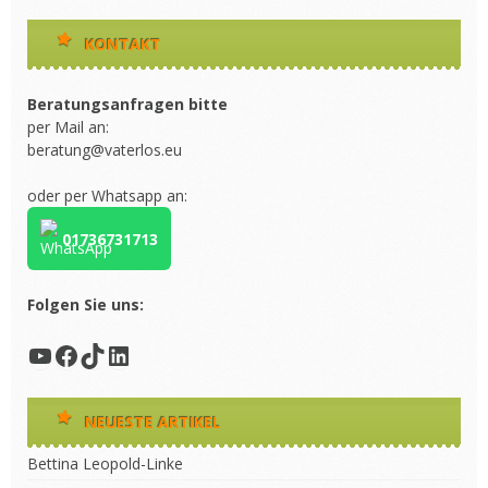
KONTAKT
Beratungsanfragen bitte
per Mail an:
beratung@vaterlos.eu
oder per Whatsapp an:
01736731713
Folgen Sie uns:
YouTube
Facebook
TikTok
LinkedIn
NEUESTE ARTIKEL
Bettina Leopold-Linke