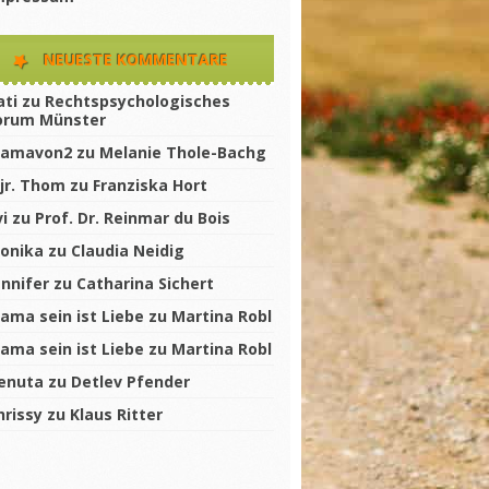
NEUESTE KOMMENTARE
ati
zu
Rechtspsychologisches
orum Münster
amavon2
zu
Melanie Thole-Bachg
jr. Thom
zu
Franziska Hort
vi
zu
Prof. Dr. Reinmar du Bois
onika
zu
Claudia Neidig
ennifer
zu
Catharina Sichert
ama sein ist Liebe
zu
Martina Robl
ama sein ist Liebe
zu
Martina Robl
enuta
zu
Detlev Pfender
hrissy
zu
Klaus Ritter