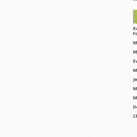
K
F
M
M
E
M
J
M
M
D
C