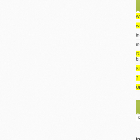
w
w
in
in
D
b
Kr
2
U
Ru
I