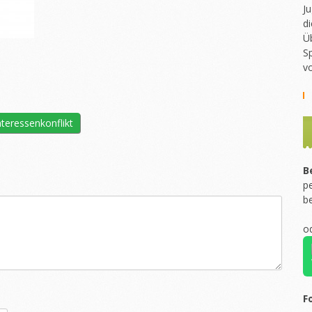
Ju
di
Ü
Sp
v
teressenkonflikt
B
pe
b
o
F