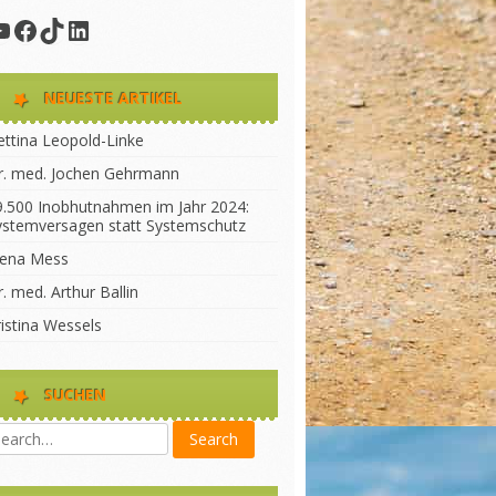
YouTube
Facebook
TikTok
LinkedIn
NEUESTE ARTIKEL
ettina Leopold-Linke
r. med. Jochen Gehrmann
9.500 Inobhutnahmen im Jahr 2024:
ystemversagen statt Systemschutz
lena Mess
. med. Arthur Ballin
ristina Wessels
SUCHEN