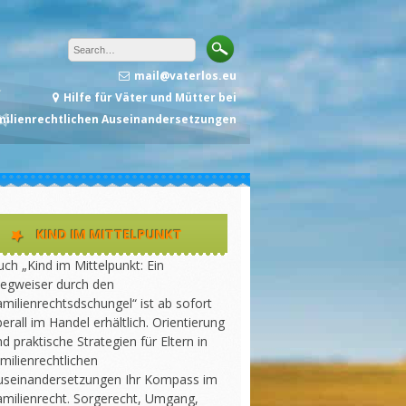
mail@vaterlos.eu
Hilfe für Väter und Mütter bei
milienrechtlichen Auseinandersetzungen
KIND IM MITTELPUNKT
ch „Kind im Mittelpunkt: Ein
egweiser durch den
milienrechtsdschungel“ ist ab sofort
erall im Handel erhältlich. Orientierung
d praktische Strategien für Eltern in
milienrechtlichen
useinandersetzungen Ihr Kompass im
amilienrecht. Sorgerecht, Umgang,