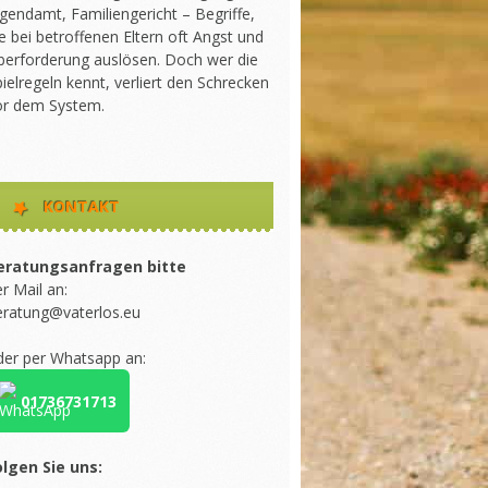
gendamt, Familiengericht – Begriffe,
e bei betroffenen Eltern oft Angst und
berforderung auslösen. Doch wer die
ielregeln kennt, verliert den Schrecken
or dem System.
KONTAKT
eratungsanfragen bitte
r Mail an:
eratung@vaterlos.eu
der per Whatsapp an:
01736731713
olgen Sie uns: