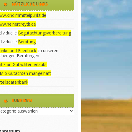
NÜTZLICHE LINKS
ww.kindimmittelpunkt.de
ww.heinercreydt.de
dividuelle
Begutachtungsvorbereitung
dividuelle
Beratung
anke und Feedback
zu unseren
isherigen Beratungen
itik an Gutachten erlaubt
 Mio Gutachten mangelhaft
rteilsdatenbank
RUBRIKEN
briken
mpressum