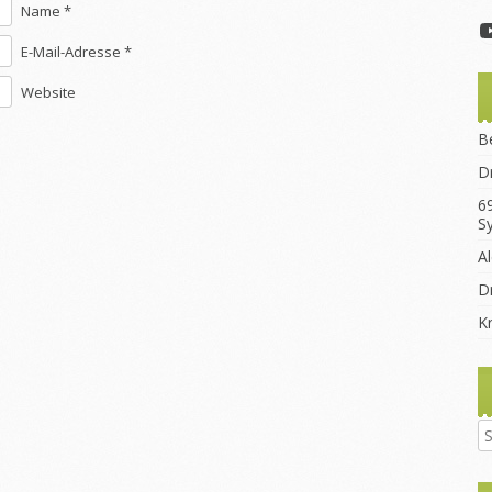
Name *
E-Mail-Adresse *
Website
B
D
6
S
A
Dr
K