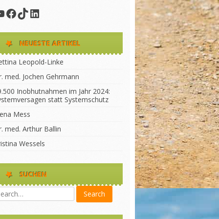
YouTube
Facebook
TikTok
LinkedIn
NEUESTE ARTIKEL
ettina Leopold-Linke
r. med. Jochen Gehrmann
9.500 Inobhutnahmen im Jahr 2024:
ystemversagen statt Systemschutz
lena Mess
. med. Arthur Ballin
ristina Wessels
SUCHEN