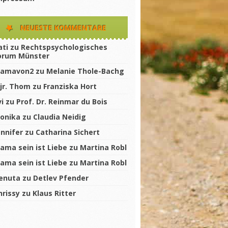
NEUESTE KOMMENTARE
ati
zu
Rechtspsychologisches
orum Münster
amavon2
zu
Melanie Thole-Bachg
jr. Thom
zu
Franziska Hort
vi
zu
Prof. Dr. Reinmar du Bois
onika
zu
Claudia Neidig
ennifer
zu
Catharina Sichert
ama sein ist Liebe
zu
Martina Robl
ama sein ist Liebe
zu
Martina Robl
enuta
zu
Detlev Pfender
hrissy
zu
Klaus Ritter