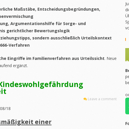
Ju
hterliche Maßstäbe, Entscheidungsbegründungen,
di
Ü
emenvermischung
Sp
zung, Argumentationshilfe für Sorge- und
v
is gerichtlicher Bewertungslogik
ziehungstipps, sondern ausschließlich Urteilskontext
1666-Verfahren
he Eingriffe im Familienverfahren aus Urteilssicht
. Neue
aufend ergänzt.
B
pe
8 Kindeswohlgefährdung
b
it
o
Leave a comment
408/18
smäßigkeit einer
F