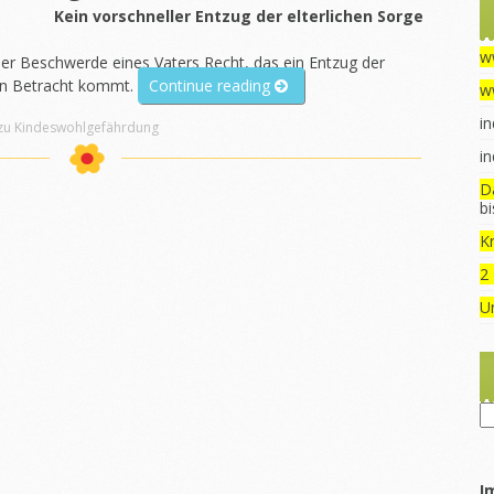
Kein vorschneller Entzug der elterlichen Sorge
w
er Beschwerde eines Vaters Recht, das ein Entzug der
„BvR
l in Betracht kommt.
Continue reading
w
1202/17
in
 zu Kindeswohlgefährdung
Zustimmung
zur
in
Fremdunterbringung“
D
b
Kr
2
U
Ru
I