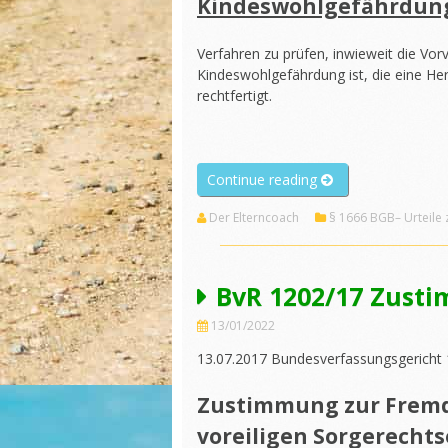
Kindeswohlgefährdun
Verfahren zu prüfen, inwieweit die Vo
Kindeswohlgefährdung ist, die eine H
rechtfertigt.
„BGH
Continue reading
XII
Der Elterncoach
§ 1666 BGB– Urteile
ZB
408/18
Kindeswohlgefährd
Verhältnissmäßigkei
BvR 1202/17 Zust
13/01/2022
13.07.2017 Bundesverfassungsgericht
Zustimmung zur Fremd
voreiligen Sorgerecht