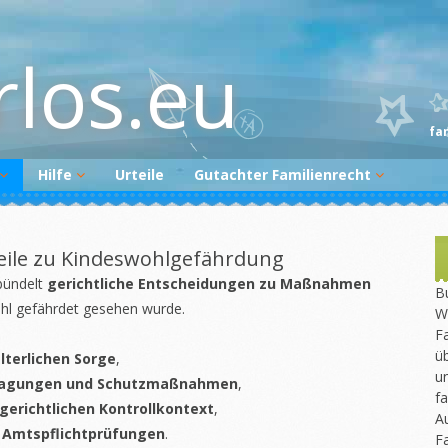
rlos.eu
fa
Hilfe
Urteile
Gutachter Familienrecht
Begutachtungsvorbereitung
Gutachter melden
Gutachtenüberprüfung
teile zu Kindeswohlgefährdung
Newsletter
ündelt
gerichtliche Entscheidungen zu Maßnahmen
Bu
hl
gefährdet gesehen wurde.
W
:
Fa
üb
lterlichen Sorge
,
un
tragungen und Schutzmaßnahmen
,
fa
erichtlichen Kontrollkontext
,
A
 Amtspflichtprüfungen
.
F