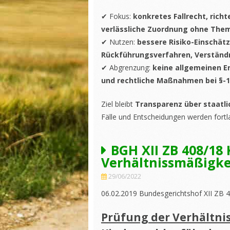
✔ Fokus:
konkretes Fallrecht, ric
verlässliche Zuordnung ohne Th
✔ Nutzen:
bessere Risiko-Einschät
Rückführungsverfahren, Verständn
✔ Abgrenzung:
keine allgemeinen Er
und rechtliche Maßnahmen bei §-
Ziel bleibt
Transparenz über staatlic
Fälle und Entscheidungen werden fortl
BGH XII ZB 408/1
Verhältnissmäßigke
29/06/2022
06.02.2019 Bundesgerichtshof XII ZB 
Prüfung der Verhältni