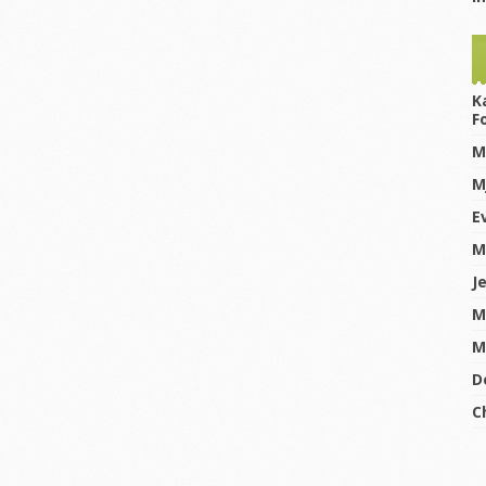
K
F
M
M
E
M
J
M
M
D
C