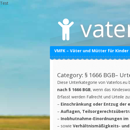
Test
Skip
to
vate
content
VMFK – Väter und Mütter für Kinder
Datenschutzerklärung
Impressum
Category: § 1666 BGB– Ur
Diese Unterkategorie von
Vaterlos.eu
b
nach § 1666 BGB
, wenn das
Kindeswo
Erfasst werden Fallrecht und Urteile zu
–
Einschränkung oder Entzug der e
–
Auflagen, Teilsorgerechtsüber
–
Inobhutnahme-Einordnungen im g
– sowie
Verhältnismäßigkeits- und