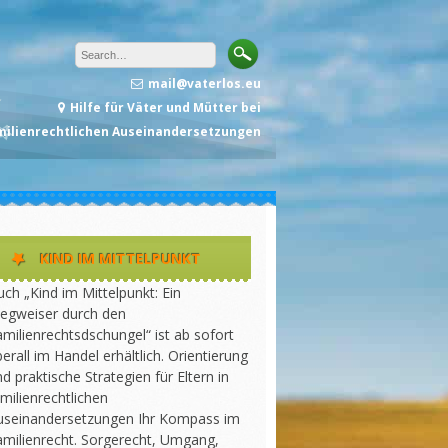
mail@vaterlos.eu
Hilfe für Väter und Mütter bei
milienrechtlichen Auseinandersetzungen
KIND IM MITTELPUNKT
ch „Kind im Mittelpunkt: Ein
egweiser durch den
milienrechtsdschungel“ ist ab sofort
erall im Handel erhältlich. Orientierung
d praktische Strategien für Eltern in
milienrechtlichen
useinandersetzungen Ihr Kompass im
amilienrecht. Sorgerecht, Umgang,