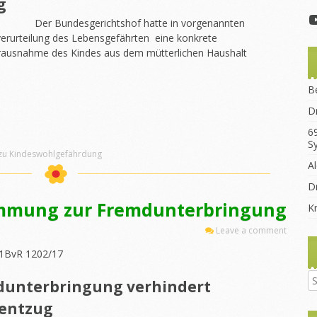
g
Der Bundesgerichtshof hatte in vorgenannten
rverurteilung des Lebensgefährten eine konkrete
erausnahme des Kindes aus dem mütterlichen Haushalt
B
D
6
S
 zu Kindeswohlgefährdung
A
ung
Dr
t“
immung zur Fremdunterbringung
K
Leave a comment
 1BvR 1202/17
unterbringung verhindert
sentzug