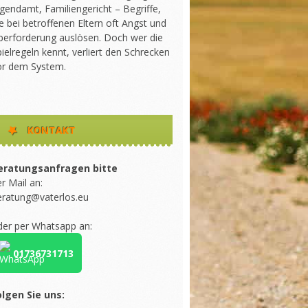
gendamt, Familiengericht – Begriffe,
e bei betroffenen Eltern oft Angst und
berforderung auslösen. Doch wer die
ielregeln kennt, verliert den Schrecken
or dem System.
KONTAKT
eratungsanfragen bitte
r Mail an:
eratung@vaterlos.eu
der per Whatsapp an:
01736731713
olgen Sie uns: