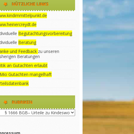
NÜTZLICHE LINKS
ww.kindimmittelpunkt.de
ww.heinercreydt.de
dividuelle
Begutachtungsvorbereitung
dividuelle
Beratung
anke und Feedback
zu unseren
isherigen Beratungen
itik an Gutachten erlaubt
 Mio Gutachten mangelhaft
rteilsdatenbank
RUBRIKEN
briken
mpressum