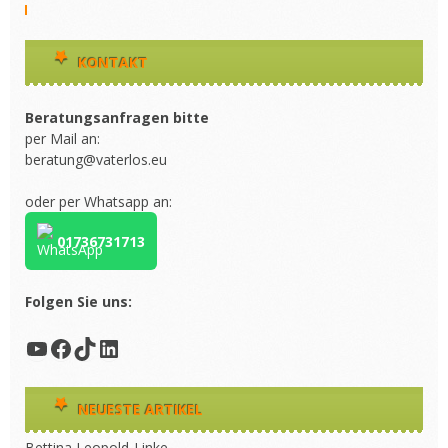
KONTAKT
Beratungsanfragen bitte
per Mail an:
beratung@vaterlos.eu
oder per Whatsapp an:
01736731713
Folgen Sie uns:
YouTube
Facebook
TikTok
LinkedIn
NEUESTE ARTIKEL
Bettina Leopold-Linke