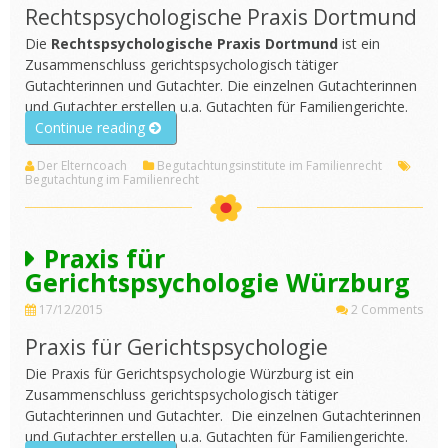
Rechtspsychologische Praxis Dortmund
Die
Rechtspsychologische Praxis Dortmund
ist ein
Zusammenschluss gerichtspsychologisch tätiger
Gutachterinnen und Gutachter. Die einzelnen Gutachterinnen
und Gutachter erstellen u.a. Gutachten für Familiengerichte.
„Rechtspsychologische
Continue reading
Praxis
Der Elterncoach
Begutachtungsinstitute im Familienrecht
Dortmund“
Begutachtung im Familienrecht
Praxis für
Gerichtspsychologie Würzburg
17/12/2015
2 Comments
Praxis für Gerichtspsychologie
Die Praxis für Gerichtspsychologie Würzburg ist ein
Zusammenschluss gerichtspsychologisch tätiger
Gutachterinnen und Gutachter. Die einzelnen Gutachterinnen
und Gutachter erstellen u.a. Gutachten für Familiengerichte.