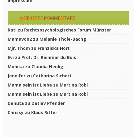
Impressum
NEUESTE KOMMENTARE
Kati
zu
Rechtspsychologisches Forum Münster
Mamavon2
zu
Melanie Thole-Bachg
Mjr. Thom
zu
Franziska Hort
Evi
zu
Prof. Dr. Reinmar du Bois
Monika
zu
Claudia Neidig
Jennifer
zu
Catharina Sichert
Mama sein ist Liebe
zu
Martina Robl
Mama sein ist Liebe
zu
Martina Robl
Denuta
zu
Detlev Pfender
Chrissy
zu
Klaus Ritter