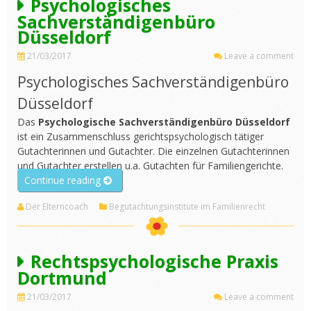
Psychologisches
Sachverständigenbüro
Düsseldorf
21/03/2017
Leave a comment
Psychologisches Sachverständigenbüro
Düsseldorf
Das
Psychologische Sachverständigenbüro Düsseldorf
ist ein Zusammenschluss gerichtspsychologisch tätiger
Gutachterinnen und Gutachter. Die einzelnen Gutachterinnen
und Gutachter erstellen u.a. Gutachten für Familiengerichte.
„Psychologisches
Continue reading
Sachverständigenbüro
Der Elterncoach
Begutachtungsinstitute im Familienrecht
Düsseldorf“
Rechtspsychologische Praxis
Dortmund
21/03/2017
Leave a comment