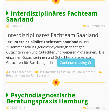
Interdisziplinäres Fachteam
Saarland
08/06/2015
8 Comments
Interdisziplinäres Fachteam Saarland
Das
Interdisziplinäre Fachteam Saarland
ist ein
Zusammenschluss gerichtspsychologisch tätiger
Gutachterinnen und Gutachter und weiterer Profesionen. Die
einzelnen Gutachterinnen und Gutachter erstellen u.a.
„Interdisziplin
Gutachten für Familiengerichte.
Continue reading
Fachteam
Der Elterncoach
Begutachtungsinstitute im Familienrecht
Saarland“
Begutachtung im Familienrecht
Psychodiagnostische
Beratungspraxis Hamburg
25/05/2015
2 Comments