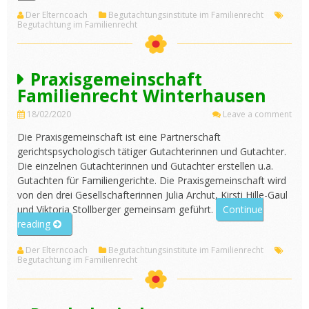
Praxis
Der Elterncoach
Begutachtungsinstitute im Familienrecht
Hambu
Begutachtung im Familienrecht
Praxisgemeinschaft
Familienrecht Winterhausen
18/02/2020
Leave a comment
Die Praxisgemeinschaft ist eine Partnerschaft
gerichtspsychologisch tätiger Gutachterinnen und Gutachter.
Die einzelnen Gutachterinnen und Gutachter erstellen u.a.
Gutachten für Familiengerichte. Die Praxisgemeinschaft wird
von den drei Gesellschafterinnen Julia Archut, Kirsti Hille-Gaul
und Viktoria Stollberger gemeinsam geführt.
Continue
„Praxisgemeinschaft
reading
Familienrecht
Der Elterncoach
Begutachtungsinstitute im Familienrecht
Winterhausen“
Begutachtung im Familienrecht