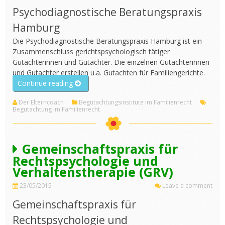
Psychodiagnostische Beratungspraxis
Hamburg
Die Psychodiagnostische Beratungspraxis Hamburg ist ein
Zusammenschluss gerichtspsychologisch tätiger
Gutachterinnen und Gutachter. Die einzelnen Gutachterinnen
und Gutachter erstellen u.a. Gutachten für Familiengerichte.
„Psychodiagnostische
Continue reading
Beratungspraxis
Der Elterncoach
Begutachtungsinstitute im Familienrecht
Hamburg“
Begutachtung im Familienrecht
Gemeinschaftspraxis für
Rechtspsychologie und
Verhaltenstherapie (GRV)
23/05/2015
Leave a comment
Gemeinschaftspraxis für
Rechtspsychologie und