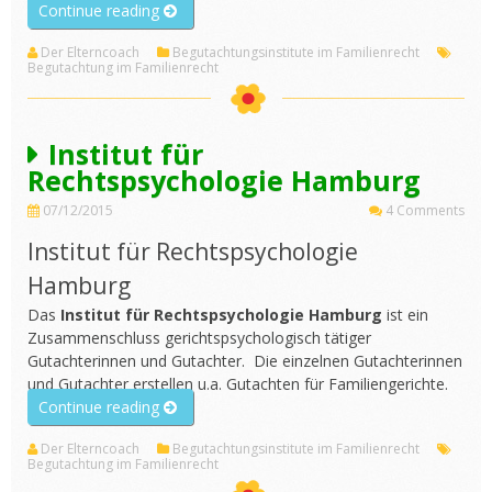
„Praxis
Continue reading
für
Der Elterncoach
Begutachtungsinstitute im Familienrecht
Gerichtspsychologie
Begutachtung im Familienrecht
Würzburg“
Institut für
Rechtspsychologie Hamburg
07/12/2015
4 Comments
Institut für Rechtspsychologie
Hamburg
Das
Institut für Rechtspsychologie Hamburg
ist ein
Zusammenschluss gerichtspsychologisch tätiger
Gutachterinnen und Gutachter. Die einzelnen Gutachterinnen
und Gutachter erstellen u.a. Gutachten für Familiengerichte.
„Institut
Continue reading
für
Der Elterncoach
Begutachtungsinstitute im Familienrecht
Rechtspsychologie
Begutachtung im Familienrecht
Hamburg“