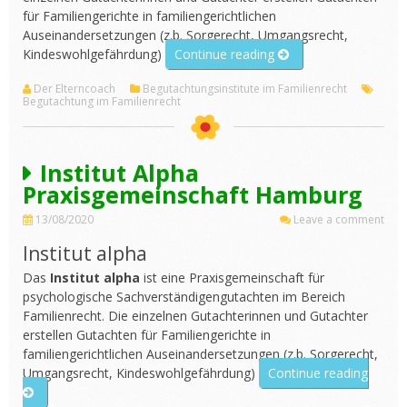
für Familiengerichte in familiengerichtlichen
Auseinandersetzungen (z.b. Sorgerecht, Umgangsrecht,
„Rechtspsychologie
Kindeswohlgefährdung)
Continue reading
Marx“
Der Elterncoach
Begutachtungsinstitute im Familienrecht
Begutachtung im Familienrecht
Institut Alpha
Praxisgemeinschaft Hamburg
13/08/2020
Leave a comment
Institut alpha
Das
Institut alpha
ist eine Praxisgemeinschaft für
psychologische Sachverständigengutachten im Bereich
Familienrecht. Die einzelnen Gutachterinnen und Gutachter
erstellen Gutachten für Familiengerichte in
familiengerichtlichen Auseinandersetzungen (z.b. Sorgerecht,
„Instit
Umgangsrecht, Kindeswohlgefährdung)
Continue reading
Alpha