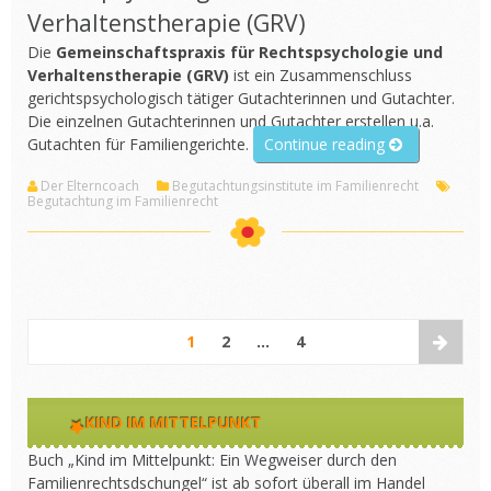
Verhaltenstherapie (GRV)
Die
Gemeinschaftspraxis für Rechtspsychologie und
Verhaltenstherapie (GRV)
ist ein Zusammenschluss
gerichtspsychologisch tätiger Gutachterinnen und Gutachter.
Die einzelnen Gutachterinnen und Gutachter erstellen u.a.
„Gemeinschaft
Gutachten für Familiengerichte.
Continue reading
für
Der Elterncoach
Begutachtungsinstitute im Familienrecht
Rechtspsychol
Begutachtung im Familienrecht
und
Verhaltensthe
(GRV)“
1
2
…
4
KIND IM MITTELPUNKT
Buch „Kind im Mittelpunkt: Ein Wegweiser durch den
Familienrechtsdschungel“ ist ab sofort überall im Handel