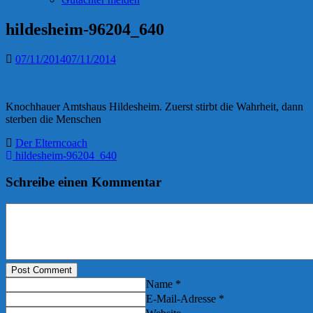
hildesheim-96204_640
07/11/2014
07/11/2014
Knochhauer Amtshaus Hildesheim. Zuerst stirbt die Wahrheit, dann
sterben die Menschen
Der Elterncoach
hildesheim-96204_640
Schreibe einen Kommentar
Post Comment
Name *
E-Mail-Adresse *