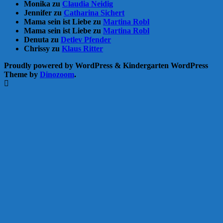
Monika
zu
Claudia Neidig
Jennifer
zu
Catharina Sichert
Mama sein ist Liebe
zu
Martina Robl
Mama sein ist Liebe
zu
Martina Robl
Denuta
zu
Detlev Pfender
Chrissy
zu
Klaus Ritter
Proudly powered by WordPress
&
Kindergarten WordPress
Theme by
Dinozoom
.