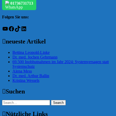
01736731713
Folgen Sie uns:
YouTube
Facebook
TikTok
LinkedIn
neueste Artikel
Bettina Leopold-Linke
Dr. med. Jochen Gehrmann
69.500 Inobhutnahmen im Jahr 2024: Systemversagen statt
Systemschutz
Alena Mess
Dr. med. Arthur Ballin
Kristina Wessels
Suchen
Nützliche Links