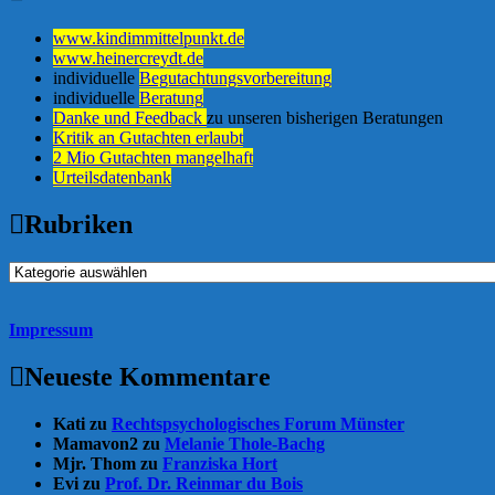
www.kindimmittelpunkt.de
www.heinercreydt.de
individuelle
Begutachtungsvorbereitung
individuelle
Beratung
Danke und Feedback
zu unseren bisherigen Beratungen
Kritik an Gutachten erlaubt
2 Mio Gutachten mangelhaft
Urteilsdatenbank
Rubriken
Rubriken
Impressum
Neueste Kommentare
Kati
zu
Rechtspsychologisches Forum Münster
Mamavon2
zu
Melanie Thole-Bachg
Mjr. Thom
zu
Franziska Hort
Evi
zu
Prof. Dr. Reinmar du Bois