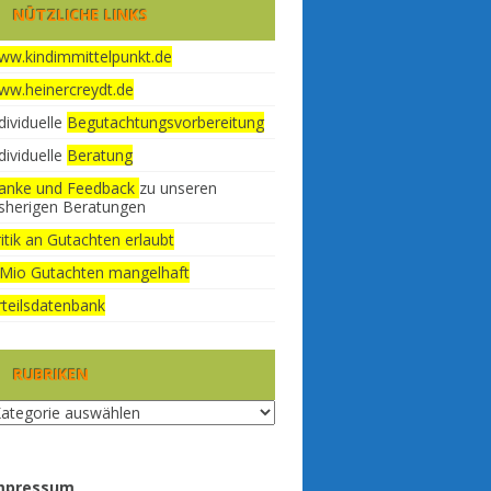
NÜTZLICHE LINKS
ww.kindimmittelpunkt.de
ww.heinercreydt.de
dividuelle
Begutachtungsvorbereitung
dividuelle
Beratung
anke und Feedback
zu unseren
isherigen Beratungen
itik an Gutachten erlaubt
 Mio Gutachten mangelhaft
rteilsdatenbank
RUBRIKEN
briken
mpressum