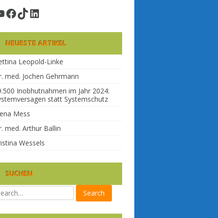
YouTube
Facebook
TikTok
LinkedIn
NEUESTE ARTIKEL
ettina Leopold-Linke
r. med. Jochen Gehrmann
9.500 Inobhutnahmen im Jahr 2024:
ystemversagen statt Systemschutz
lena Mess
. med. Arthur Ballin
ristina Wessels
SUCHEN