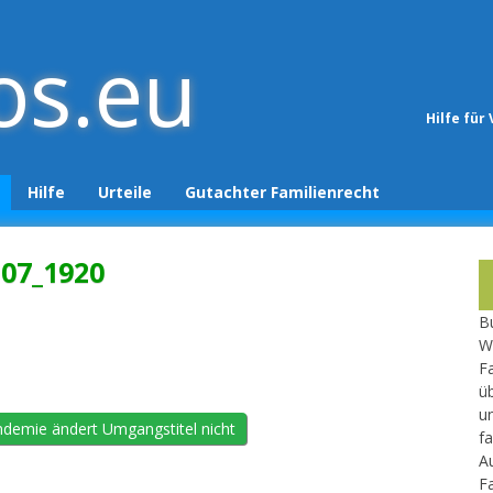
os.eu
Hilfe für
Hilfe
Urteile
Gutachter Familienrecht
Begutachtungsvorbereitung
Gutachter melden
507_1920
Gutachtenüberprüfung
Newsletter
Bu
W
Fa
üb
un
demie ändert Umgangstitel nicht
fa
A
F