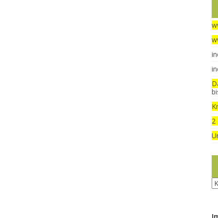
w
w
in
in
D
b
Kr
2
U
Ru
I