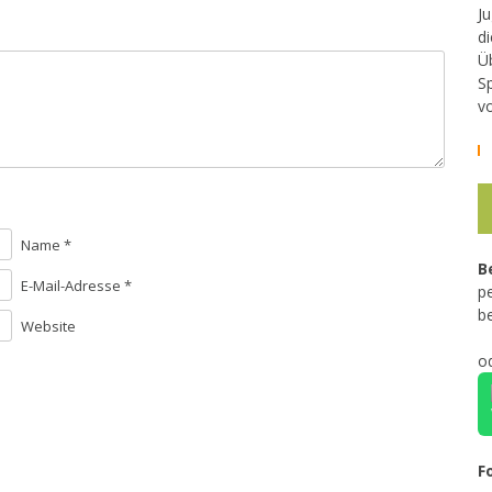
Ju
di
Ü
Sp
v
Name *
B
E-Mail-Adresse *
pe
b
Website
o
F