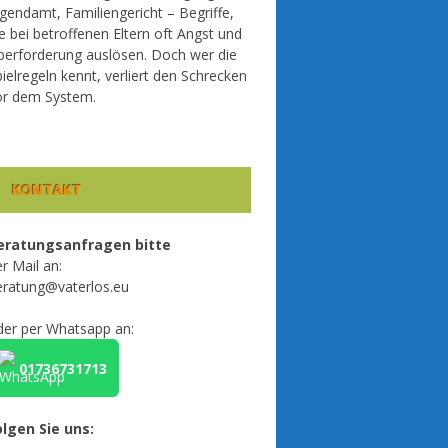
gendamt, Familiengericht – Begriffe,
e bei betroffenen Eltern oft Angst und
berforderung auslösen. Doch wer die
ielregeln kennt, verliert den Schrecken
or dem System.
KONTAKT
eratungsanfragen bitte
r Mail an:
eratung@vaterlos.eu
der per Whatsapp an:
01736731713
olgen Sie uns: