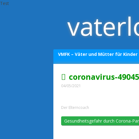
Test
Skip
vaterl
to
content
VMFK – Väter und Mütter für Kinder
Datenschutzerklärung
coronavirus-4904
Impressum
04/05/2021
Der Elterncoach
Gesundheitsgefahr durch Corona-Pan