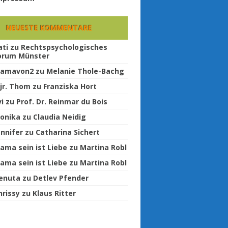
NEUESTE KOMMENTARE
ati
zu
Rechtspsychologisches
orum Münster
amavon2
zu
Melanie Thole-Bachg
jr. Thom
zu
Franziska Hort
vi
zu
Prof. Dr. Reinmar du Bois
onika
zu
Claudia Neidig
ennifer
zu
Catharina Sichert
ama sein ist Liebe
zu
Martina Robl
ama sein ist Liebe
zu
Martina Robl
enuta
zu
Detlev Pfender
hrissy
zu
Klaus Ritter