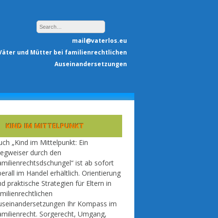
mail@vaterlos.eu
 Väter und Mütter bei familienrechtlichen
Auseinandersetzungen
KIND IM MITTELPUNKT
ch „Kind im Mittelpunkt: Ein
egweiser durch den
milienrechtsdschungel“ ist ab sofort
erall im Handel erhältlich. Orientierung
d praktische Strategien für Eltern in
milienrechtlichen
useinandersetzungen Ihr Kompass im
amilienrecht. Sorgerecht, Umgang,