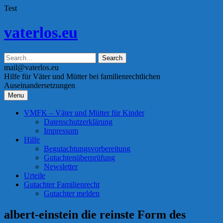
Test
Skip
vaterlos.eu
to
content
mail@vaterlos.eu
Hilfe für Väter und Mütter bei familienrechtlichen
Auseinandersetzungen
Menu
VMFK – Väter und Mütter für Kinder
Datenschutzerklärung
Impressum
Hilfe
Begutachtungsvorbereitung
Gutachtenüberprüfung
Newsletter
Urteile
Gutachter Familienrecht
Gutachter melden
albert-einstein die reinste Form des