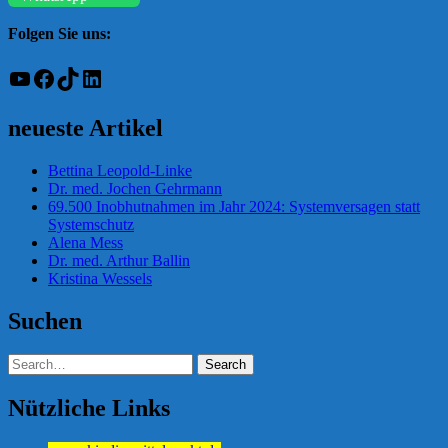
Folgen Sie uns:
YouTube
Facebook
TikTok
LinkedIn
neueste Artikel
Bettina Leopold-Linke
Dr. med. Jochen Gehrmann
69.500 Inobhutnahmen im Jahr 2024: Systemversagen statt
Systemschutz
Alena Mess
Dr. med. Arthur Ballin
Kristina Wessels
Suchen
Nützliche Links