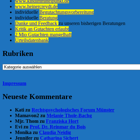
www.kindimmittelpunkt.de
www.heinercreydt.de
individuelle
Begutachtungsvorbereitung
individuelle
Beratung
Danke und Feedback
zu unseren bisherigen Beratungen
Kritik an Gutachten erlaubt
2 Mio Gutachten mangelhaft
Urteilsdatenbank
Rubriken
Rubriken
Impressum
Neueste Kommentare
Kati
zu
Rechtspsychologisches Forum Münster
Mamavon2
zu
Melanie Thole-Bachg
Mjr. Thom
zu
Franziska Hort
Evi
zu
Prof. Dr. Reinmar du Bois
Monika
zu
Claudia Neidig
Jennifer
zu
Catharina Sichert