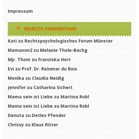
Impressum
NEUESTE KOMMENTARE
Kati
zu
Rechtspsychologisches Forum Münster
Mamavon2
zu
Melanie Thole-Bachg
Mjr. Thom
zu
Franziska Hort
Evi
zu
Prof. Dr. Reinmar du Bois
Monika
zu
Claudia Neidig
Jennifer
zu
Catharina Sichert
Mama sein ist Liebe
zu
Martina Robl
Mama sein ist Liebe
zu
Martina Robl
Denuta
zu
Detlev Pfender
Chrissy
zu
Klaus Ritter