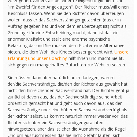
vorzugehen. Anders als bei einem Zivilgericht gilt hier nicht
"im Zweifel für den Angeklagten". Der Richter muss/will einen
Beschluss fassen. Wenn Sie den Richter davon überzeugen
wollen, dass er das Sachverständigengutachten (das er in
Auftrag gegeben hat und von dem er überzeugt ist) nicht als
Grundlage für eine Entscheidung macht, dann ist das ein
enormer Kraftakt und stellt eine enorme psychische
Belastung dar und Sie müssen dem Richter eine Alternative
bieten, die dem Wohl des Kindes besser gerecht wird.
Unsere
Erfahrung und unser Coaching
hilft Ihnen und macht Sie fit,
sich gegen ein mangelhaftes Gutachten zur Wehr zu setzen.
Sie müssen dann aber natürlich auch darlegen, warum
der/die Sachverständige, die/den der Richter aus gewählt hat
nicht den hinreichenden Sachverstand hat. Der Richter geht ja
zunächst davon aus, das der Sachverständige seine Arbeit
ordentlich gemacht hat und geht auch davon aus, das der
Sachverständige über eine höheren Sachverstand verfügt als
der Richter selbst. Es kommt natürlich immer wieder vor, das
Richter sich über ein Sachverständigengutachten
hinwegsetzen, aber das ist eher die Ausnahme als die Regel.
Und um auszuschliessen das Sie nicht Gefahr laufen, sich