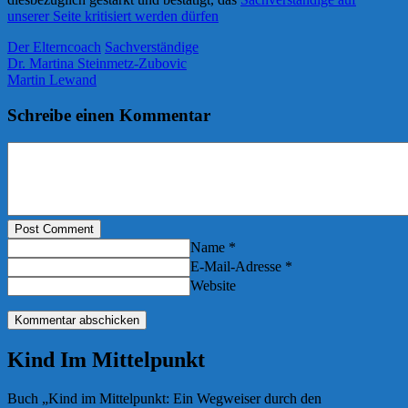
unserer Seite kritisiert werden dürfen
Der Elterncoach
Sachverständige
Dr. Martina Steinmetz-Zubovic
Martin Lewand
Schreibe einen Kommentar
Post Comment
Name *
E-Mail-Adresse *
Website
Kind Im Mittelpunkt
Buch „Kind im Mittelpunkt: Ein Wegweiser durch den