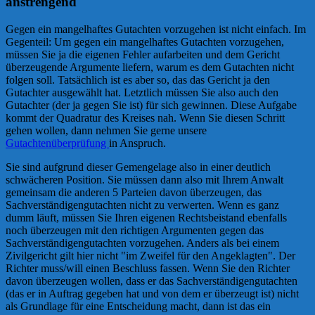
anstrengend
Gegen ein mangelhaftes Gutachten vorzugehen ist nicht einfach. Im
Gegenteil: Um gegen ein mangelhaftes Gutachten vorzugehen,
müssen Sie ja die eigenen Fehler aufarbeiten und dem Gericht
überzeugende Argumente liefern, warum es dem Gutachten nicht
folgen soll. Tatsächlich ist es aber so, das das Gericht ja den
Gutachter ausgewählt hat. Letztlich müssen Sie also auch den
Gutachter (der ja gegen Sie ist) für sich gewinnen. Diese Aufgabe
kommt der Quadratur des Kreises nah. Wenn Sie diesen Schritt
gehen wollen, dann nehmen Sie gerne unsere
Gutachtenüberprüfung
in Anspruch.
Sie sind aufgrund dieser Gemengelage also in einer deutlich
schwächeren Position. Sie müssen dann also mit Ihrem Anwalt
gemeinsam die anderen 5 Parteien davon überzeugen, das
Sachverständigengutachten nicht zu verwerten. Wenn es ganz
dumm läuft, müssen Sie Ihren eigenen Rechtsbeistand ebenfalls
noch überzeugen mit den richtigen Argumenten gegen das
Sachverständigengutachten vorzugehen. Anders als bei einem
Zivilgericht gilt hier nicht "im Zweifel für den Angeklagten". Der
Richter muss/will einen Beschluss fassen. Wenn Sie den Richter
davon überzeugen wollen, dass er das Sachverständigengutachten
(das er in Auftrag gegeben hat und von dem er überzeugt ist) nicht
als Grundlage für eine Entscheidung macht, dann ist das ein