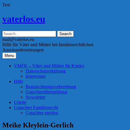
Test
Skip
vaterlos.eu
to
content
mail@vaterlos.eu
Hilfe für Väter und Mütter bei familienrechtlichen
Auseinandersetzungen
Menu
VMFK – Väter und Mütter für Kinder
Datenschutzerklärung
Impressum
Hilfe
Begutachtungsvorbereitung
Gutachtenüberprüfung
Newsletter
Urteile
Gutachter Familienrecht
Gutachter melden
Meike Kleylein-Gerlich