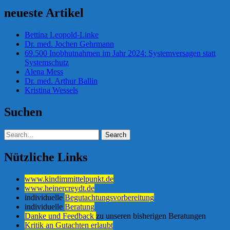
neueste Artikel
Bettina Leopold-Linke
Dr. med. Jochen Gehrmann
69.500 Inobhutnahmen im Jahr 2024: Systemversagen statt
Systemschutz
Alena Mess
Dr. med. Arthur Ballin
Kristina Wessels
Suchen
Nützliche Links
www.kindimmittelpunkt.de
www.heinercreydt.de
individuelle
Begutachtungsvorbereitung
individuelle
Beratung
Danke und Feedback
zu unseren bisherigen Beratungen
Kritik an Gutachten erlaubt