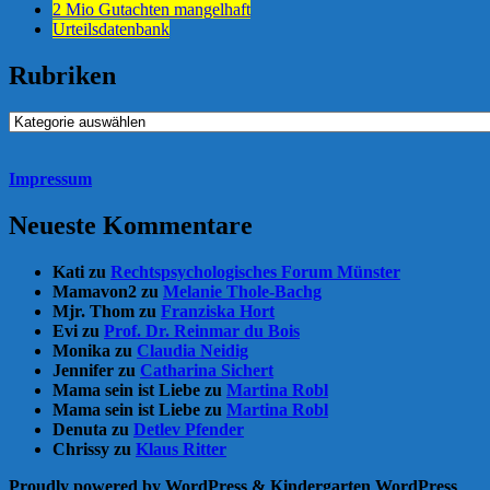
2 Mio Gutachten mangelhaft
Urteilsdatenbank
Rubriken
Rubriken
Impressum
Neueste Kommentare
Kati
zu
Rechtspsychologisches Forum Münster
Mamavon2
zu
Melanie Thole-Bachg
Mjr. Thom
zu
Franziska Hort
Evi
zu
Prof. Dr. Reinmar du Bois
Monika
zu
Claudia Neidig
Jennifer
zu
Catharina Sichert
Mama sein ist Liebe
zu
Martina Robl
Mama sein ist Liebe
zu
Martina Robl
Denuta
zu
Detlev Pfender
Chrissy
zu
Klaus Ritter
Proudly powered by WordPress
&
Kindergarten WordPress