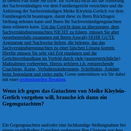
In diesem Fall sollte Sie (bzw. Ihr Anwalt) nicht auf die Anhörung
der Sachverständigen vor dem Familiengericht verzichten und die
Anhörung der Sachverständigen Meike Kleylein-Gerlich vor dem
Familiengericht beantragen, damit diese zu Ihren Rückfragen
Stellung nehmen kann und Ihnen Ihr Sachverständigengutachten
dann erläutern kann.
Um das Gericht dann zu überzeugen, dem
Sachverständigengutachten NICHT zu folgen, müssen Sie aber
(gegebenenfalls zusammen mit Ihrem Anwalt) SEHR GUTE
Argumente und Nachweise liefern, die belegen, das das
Sachverständigengutachten zu einer falschen Lösung kommt.
Hierfür müssen Sie sehr viel Zeit einplanen und die
Gerichtsverhandlung im Vorfeld durch viele (aussergerichtliche)
Maßnahmen vorbereiten. Hierzu gehören z.b. entsprechende
Coachings, Kurse, Verhaltensänderungen, Schriftsätze, Anträge
beim Jugendamt und vieles mehr.
Gerne unterstützen wir Sie dabei
mit einer
professionellen Beratung
.
Wenn ich gegen das Gutachten von Meike Kleylein-
Gerlich vorgehen will, brauche ich dann ein
Gegengutachten?
Ein Gegengutachten und/oder eine fachkundige Stellungnahme bei
einem zweifelhaften Gutachten verbessern Ihre Chancen vor dem