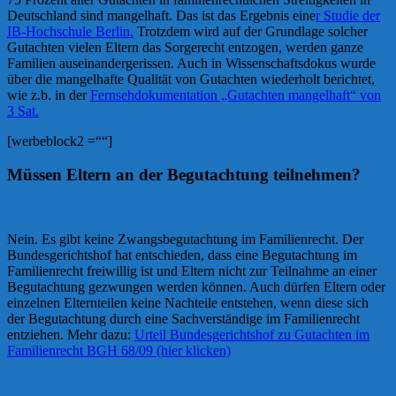
Deutschland sind mangelhaft. Das ist das Ergebnis eine
r Studie der
IB-Hochschule Berlin.
Trotzdem wird auf der Grundlage solcher
Gutachten vielen Eltern das Sorgerecht entzogen, werden ganze
Familien auseinandergerissen. Auch in Wissenschaftsdokus wurde
über die mangelhafte Qualität von Gutachten wiederholt berichtet,
wie z.b. in der
Fernsehdokumentation „Gutachten mangelhaft“ von
3 Sat.
[werbeblock2 =““]
Müssen Eltern an der Begutachtung teilnehmen?
Nein. Es gibt keine Zwangsbegutachtung im Familienrecht. Der
Bundesgerichtshof hat entschieden, dass eine Begutachtung im
Familienrecht freiwillig ist und Eltern nicht zur Teilnahme an einer
Begutachtung gezwungen werden können. Auch dürfen Eltern oder
einzelnen Elternteilen keine Nachteile entstehen, wenn diese sich
der Begutachtung durch eine Sachverständige im Familienrecht
entziehen. Mehr dazu:
Urteil Bundesgerichtshof zu Gutachten im
Familienrecht BGH 68/09 (hier klicken)