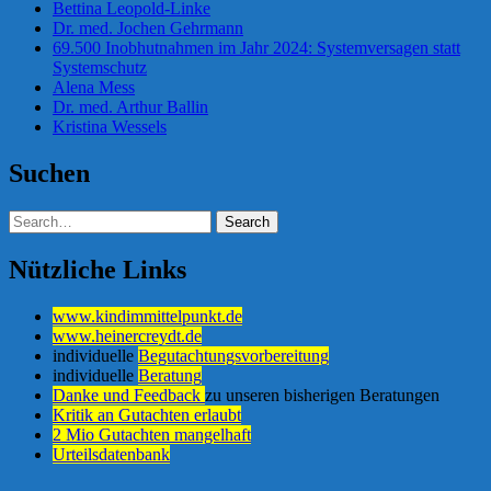
Bettina Leopold-Linke
Dr. med. Jochen Gehrmann
69.500 Inobhutnahmen im Jahr 2024: Systemversagen statt
Systemschutz
Alena Mess
Dr. med. Arthur Ballin
Kristina Wessels
Suchen
Nützliche Links
www.kindimmittelpunkt.de
www.heinercreydt.de
individuelle
Begutachtungsvorbereitung
individuelle
Beratung
Danke und Feedback
zu unseren bisherigen Beratungen
Kritik an Gutachten erlaubt
2 Mio Gutachten mangelhaft
Urteilsdatenbank