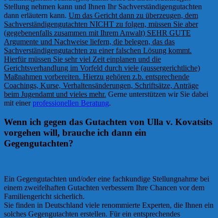
Stellung nehmen kann und Ihnen Ihr Sachverständigengutachten
dann erläutern kann.
Um das Gericht dann zu überzeugen, dem
Sachverständigengutachten NICHT zu folgen, müssen Sie aber
(gegebenenfalls zusammen mit Ihrem Anwalt) SEHR GUTE
Argumente und Nachweise liefern, die belegen, das das
Sachverständigengutachten zu einer falschen Lösung kommt.
Hierfür müssen Sie sehr viel Zeit einplanen und die
Gerichtsverhandlung im Vorfeld durch viele (aussergerichtliche)
Maßnahmen vorbereiten. Hierzu gehören z.b. entsprechende
Coachings, Kurse, Verhaltensänderungen, Schriftsätze, Anträge
beim Jugendamt und vieles mehr.
Gerne unterstützen wir Sie dabei
mit einer
professionellen Beratung
.
Wenn ich gegen das Gutachten von Ulla v. Kovatsits
vorgehen will, brauche ich dann ein
Gegengutachten?
Ein Gegengutachten und/oder eine fachkundige Stellungnahme bei
einem zweifelhaften Gutachten verbessern Ihre Chancen vor dem
Familiengericht sicherlich.
Sie finden in Deutschland viele renommierte Experten, die Ihnen ein
solches Gegengutachten erstellen. Für ein entsprechendes