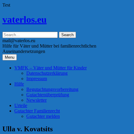
Test
Skip
vaterlos.eu
to
content
mail@vaterlos.eu
Hilfe für Väter und Mütter bei familienrechtlichen
Auseinandersetzungen
Menu
VMFK – Väter und Mütter für Kinder
Datenschutzerklärung
Impressum
Hilfe
Begutachtungsvorbereitung
Gutachtenüberprüfung
Newsletter
Urteile
Gutachter Familienrecht
Gutachter melden
Ulla v. Kovatsits