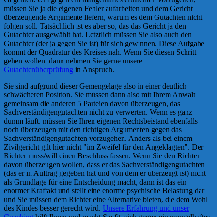
müssen Sie ja die eigenen Fehler aufarbeiten und dem Gericht
überzeugende Argumente liefern, warum es dem Gutachten nicht
folgen soll. Tatsächlich ist es aber so, das das Gericht ja den
Gutachter ausgewählt hat. Letztlich müssen Sie also auch den
Gutachter (der ja gegen Sie ist) für sich gewinnen. Diese Aufgabe
kommt der Quadratur des Kreises nah. Wenn Sie diesen Schritt
gehen wollen, dann nehmen Sie gerne unsere
Gutachtenüberprüfung
in Anspruch.
Sie sind aufgrund dieser Gemengelage also in einer deutlich
schwächeren Position. Sie müssen dann also mit Ihrem Anwalt
gemeinsam die anderen 5 Parteien davon überzeugen, das
Sachverständigengutachten nicht zu verwerten. Wenn es ganz
dumm läuft, müssen Sie Ihren eigenen Rechtsbeistand ebenfalls
noch überzeugen mit den richtigen Argumenten gegen das
Sachverständigengutachten vorzugehen. Anders als bei einem
Zivilgericht gilt hier nicht "im Zweifel für den Angeklagten". Der
Richter muss/will einen Beschluss fassen. Wenn Sie den Richter
davon überzeugen wollen, dass er das Sachverständigengutachten
(das er in Auftrag gegeben hat und von dem er überzeugt ist) nicht
als Grundlage für eine Entscheidung macht, dann ist das ein
enormer Kraftakt und stellt eine enorme psychische Belastung dar
und Sie müssen dem Richter eine Alternative bieten, die dem Wohl
des Kindes besser gerecht wird.
Unsere Erfahrung und unser
Coaching
hilft Ihnen und macht Sie fit, sich gegen ein mangelhaftes