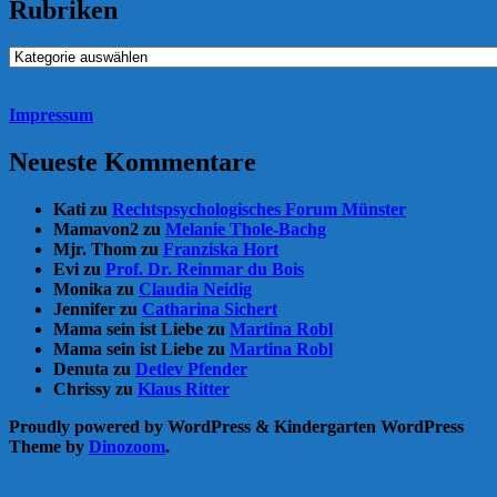
Rubriken
Rubriken
Impressum
Neueste Kommentare
Kati
zu
Rechtspsychologisches Forum Münster
Mamavon2
zu
Melanie Thole-Bachg
Mjr. Thom
zu
Franziska Hort
Evi
zu
Prof. Dr. Reinmar du Bois
Monika
zu
Claudia Neidig
Jennifer
zu
Catharina Sichert
Mama sein ist Liebe
zu
Martina Robl
Mama sein ist Liebe
zu
Martina Robl
Denuta
zu
Detlev Pfender
Chrissy
zu
Klaus Ritter
Proudly powered by WordPress
&
Kindergarten WordPress
Theme by
Dinozoom
.