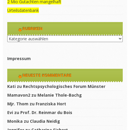
2 Mio Gutachten mangelhaft
Urteilsdatenbank
RUBRIKEN
Rubriken
Impressum
NEUESTE KOMMENTARE
Kati
zu
Rechtspsychologisches Forum Münster
Mamavon2
zu
Melanie Thole-Bachg
Mjr. Thom
zu
Franziska Hort
Evi
zu
Prof. Dr. Reinmar du Bois
Monika
zu
Claudia Neidig
Jennifer
zu
Catharina Sichert