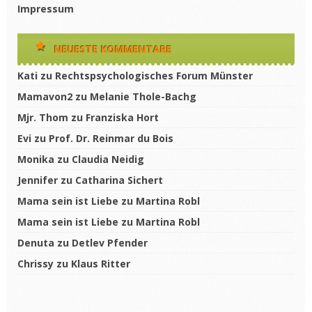
Impressum
NEUESTE KOMMENTARE
Kati
zu
Rechtspsychologisches Forum Münster
Mamavon2
zu
Melanie Thole-Bachg
Mjr. Thom
zu
Franziska Hort
Evi
zu
Prof. Dr. Reinmar du Bois
Monika
zu
Claudia Neidig
Jennifer
zu
Catharina Sichert
Mama sein ist Liebe
zu
Martina Robl
Mama sein ist Liebe
zu
Martina Robl
Denuta
zu
Detlev Pfender
Chrissy
zu
Klaus Ritter