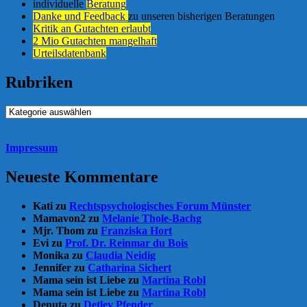
individuelle
Beratung
Danke und Feedback
zu unseren bisherigen Beratungen
Kritik an Gutachten erlaubt
2 Mio Gutachten mangelhaft
Urteilsdatenbank
Rubriken
Rubriken
Impressum
Neueste Kommentare
Kati
zu
Rechtspsychologisches Forum Münster
Mamavon2
zu
Melanie Thole-Bachg
Mjr. Thom
zu
Franziska Hort
Evi
zu
Prof. Dr. Reinmar du Bois
Monika
zu
Claudia Neidig
Jennifer
zu
Catharina Sichert
Mama sein ist Liebe
zu
Martina Robl
Mama sein ist Liebe
zu
Martina Robl
Denuta
zu
Detlev Pfender