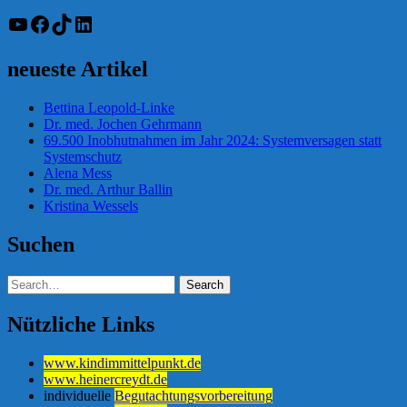
YouTube
Facebook
TikTok
LinkedIn
neueste Artikel
Bettina Leopold-Linke
Dr. med. Jochen Gehrmann
69.500 Inobhutnahmen im Jahr 2024: Systemversagen statt
Systemschutz
Alena Mess
Dr. med. Arthur Ballin
Kristina Wessels
Suchen
Nützliche Links
www.kindimmittelpunkt.de
www.heinercreydt.de
individuelle
Begutachtungsvorbereitung