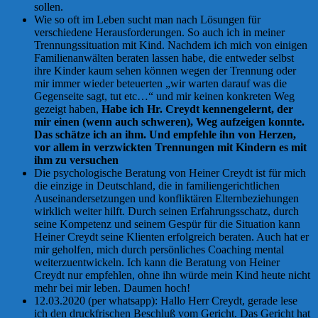
sollen.
Wie so oft im Leben sucht man nach Lösungen für
verschiedene Herausforderungen. So auch ich in meiner
Trennungssituation mit Kind. Nachdem ich mich von einigen
Familienanwälten beraten lassen habe, die entweder selbst
ihre Kinder kaum sehen können wegen der Trennung oder
mir immer wieder beteuerten „wir warten darauf was die
Gegenseite sagt, tut etc…“ und mir keinen konkreten Weg
gezeigt haben,
Habe ich Hr. Creydt kennengelernt, der
mir einen (wenn auch schweren), Weg aufzeigen konnte.
Das schätze ich an ihm. Und empfehle ihn von Herzen,
vor allem in verzwickten Trennungen mit Kindern es mit
ihm zu versuchen
Die psychologische Beratung von Heiner Creydt ist für mich
die einzige in Deutschland, die in familiengerichtlichen
Auseinandersetzungen und konfliktären Elternbeziehungen
wirklich weiter hilft. Durch seinen Erfahrungsschatz, durch
seine Kompetenz und seinem Gespür für die Situation kann
Heiner Creydt seine Klienten erfolgreich beraten. Auch hat er
mir geholfen, mich durch persönliches Coaching mental
weiterzuentwickeln. Ich kann die Beratung von Heiner
Creydt nur empfehlen, ohne ihn würde mein Kind heute nicht
mehr bei mir leben. Daumen hoch!
12.03.2020 (per whatsapp): Hallo Herr Creydt, gerade lese
ich den druckfrischen Beschluß vom Gericht. Das Gericht hat