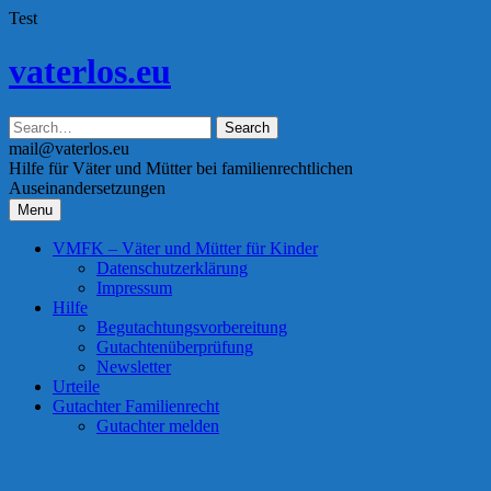
Test
Skip
vaterlos.eu
to
content
mail@vaterlos.eu
Hilfe für Väter und Mütter bei familienrechtlichen
Auseinandersetzungen
Menu
VMFK – Väter und Mütter für Kinder
Datenschutzerklärung
Impressum
Hilfe
Begutachtungsvorbereitung
Gutachtenüberprüfung
Newsletter
Urteile
Gutachter Familienrecht
Gutachter melden