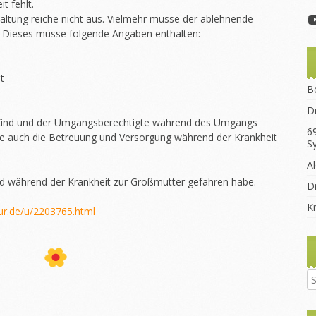
t fehlt.
kältung reiche nicht aus. Vielmehr müsse der ablehnende
gen. Dieses müsse folgende Angaben enthalten:
t
B
D
Kind und der Umgangsberechtigte während des Umgangs
6
re auch die Betreuung und Versorgung während der Krankheit
S
A
d während der Krankheit zur Großmutter gefahren habe.
Dr
K
jur.de/u/2203765.html