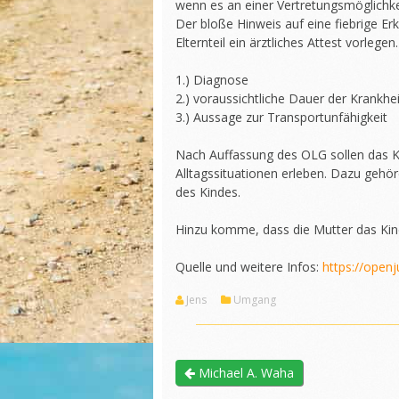
wenn es an einer Vertretungsmöglichkei
Der bloße Hinweis auf eine fiebrige Er
Elternteil ein ärztliches Attest vorle
1.) Diagnose
2.) voraussichtliche Dauer der Krankhei
3.) Aussage zur Transportunfähigkeit
Nach Auffassung des OLG sollen das 
Alltagssituationen erleben. Dazu gehö
des Kindes.
Hinzu komme, dass die Mutter das Kin
Quelle und weitere Infos:
https://open
Jens
Umgang
Michael A. Waha