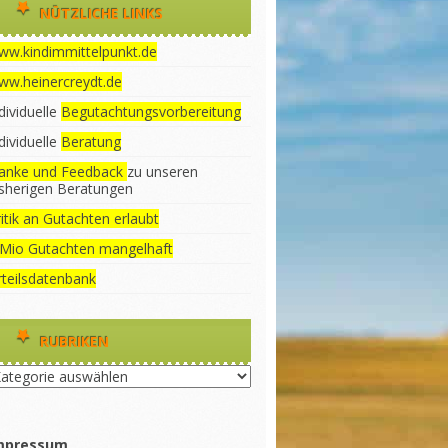
NÜTZLICHE LINKS
ww.kindimmittelpunkt.de
ww.heinercreydt.de
dividuelle
Begutachtungsvorbereitung
dividuelle
Beratung
anke und Feedback
zu unseren
isherigen Beratungen
itik an Gutachten erlaubt
 Mio Gutachten mangelhaft
rteilsdatenbank
RUBRIKEN
briken
mpressum