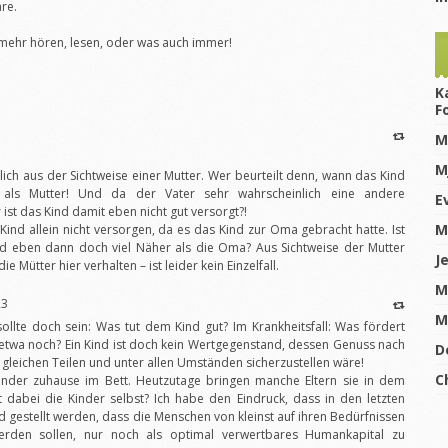
re.
t mehr hören, lesen, oder was auch immer!
K
F
M
M
lich aus der Sichtweise einer Mutter. Wer beurteilt denn, wann das Kind
 als Mutter! Und da der Vater sehr wahrscheinlich eine andere
E
 ist das Kind damit eben nicht gut versorgt?!
M
 Kind allein nicht versorgen, da es das Kind zur Oma gebracht hatte. Ist
nd eben dann doch viel Näher als die Oma? Aus Sichtweise der Mutter
J
die Mütter hier verhalten – ist leider kein Einzelfall.
M
23
M
sollte doch sein: Was tut dem Kind gut? Im Krankheitsfall: Was fördert
t etwa noch? Ein Kind ist doch kein Wertgegenstand, dessen Genuss nach
D
 gleichen Teilen und unter allen Umständen sicherzustellen wäre!
C
inder zuhause im Bett. Heutzutage bringen manche Eltern sie in dem
t dabei die Kinder selbst? Ich habe den Eindruck, dass in den letzten
 gestellt werden, dass die Menschen von kleinst auf ihren Bedürfnissen
rden sollen, nur noch als optimal verwertbares Humankapital zu