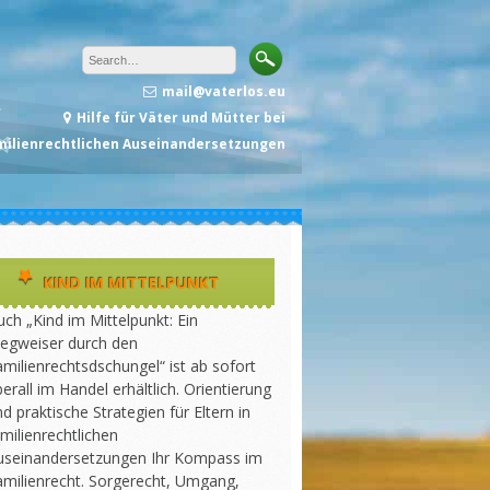
mail@vaterlos.eu
Hilfe für Väter und Mütter bei
milienrechtlichen Auseinandersetzungen
KIND IM MITTELPUNKT
ch „Kind im Mittelpunkt: Ein
egweiser durch den
milienrechtsdschungel“ ist ab sofort
erall im Handel erhältlich. Orientierung
d praktische Strategien für Eltern in
milienrechtlichen
useinandersetzungen Ihr Kompass im
amilienrecht. Sorgerecht, Umgang,