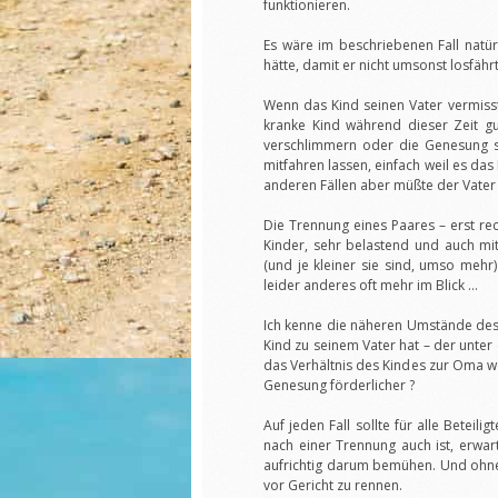
funktionieren.
Es wäre im beschriebenen Fall natür
hätte, damit er nicht umsonst losfä
Wenn das Kind seinen Vater vermis
kranke Kind während dieser Zeit gu
verschlimmern oder die Genesung s
mitfahren lassen, einfach weil es das
anderen Fällen aber müßte der Vater
Die Trennung eines Paares – erst rech
Kinder, sehr belastend und auch mi
(und je kleiner sie sind, umso meh
leider anderes oft mehr im Blick …
Ich kenne die näheren Umstände des 
Kind zu seinem Vater hat – der unter
das Verhältnis des Kindes zur Oma we
Genesung förderlicher ?
Auf jeden Fall sollte für alle Beteil
nach einer Trennung auch ist, erwa
aufrichtig darum bemühen. Und ohne
vor Gericht zu rennen.