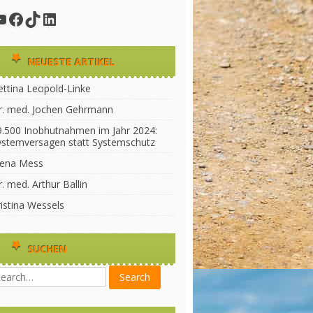
YouTube
Facebook
TikTok
LinkedIn
NEUESTE ARTIKEL
ettina Leopold-Linke
r. med. Jochen Gehrmann
9.500 Inobhutnahmen im Jahr 2024:
ystemversagen statt Systemschutz
lena Mess
. med. Arthur Ballin
ristina Wessels
SUCHEN