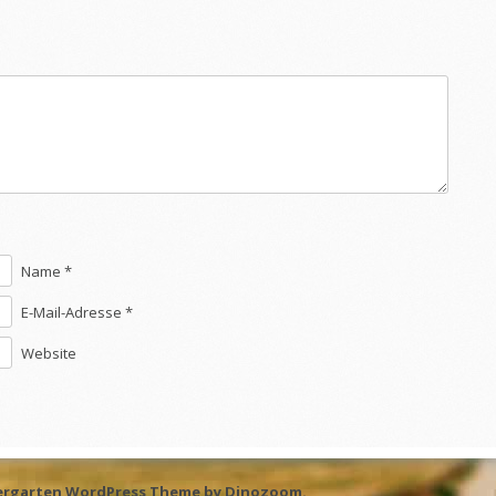
Name *
E-Mail-Adresse *
Website
ergarten WordPress Theme by
Dinozoom
.