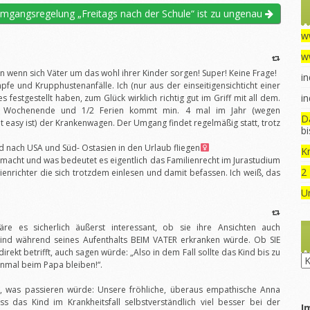
mgangsregelung „Freitags nach der Schule“ ist zu ungenau
w
w
 wenn sich Väter um das wohl ihrer Kinder sorgen! Super! Keine Frage!
in
pfe und Krupphustenanfälle. Ich (nur aus der einseitigensichticht einer
in
s festgestellt haben, zum Glück wirklich richtig gut im Griff mit all dem.
 Wochenende und 1/2 Ferien kommt min. 4 mal im Jahr (wegen
D
t easy ist) der Krankenwagen. Der Umgang findet regelmäßig statt, trotz
b
 nach USA und Süd- Ostasien in den Urlaub fliegen‍
Kr
acht und was bedeutet es eigentlich das Familienrecht im Jurastudium
2
ienrichter die sich trotzdem einlesen und damit befassen. Ich weiß, das
U
re es sicherlich äußerst interessant, ob sie ihre Ansichten auch
Kind während seines Aufenthalts BEIM VATER erkranken würde. Ob SIE
direkt betrifft, auch sagen würde: „Also in dem Fall sollte das Kind bis zu
Ru
inmal beim Papa bleiben!“.
n, was passieren würde: Unsere fröhliche, überaus empathische Anna
ass das Kind im Krankheitsfall selbstverständlich viel besser bei der
I