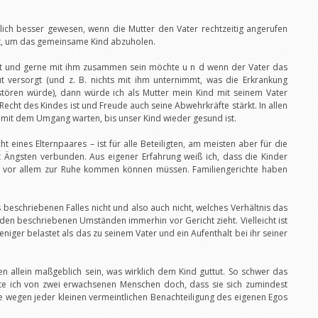
lich besser gewesen, wenn die Mutter den Vater rechtzeitig angerufen
hrt, um das gemeinsame Kind abzuholen.
st und gerne mit ihm zusammen sein möchte u n d wenn der Vater das
t versorgt (und z. B. nichts mit ihm unternimmt, was die Erkrankung
tören würde), dann würde ich als Mutter mein Kind mit seinem Vater
 Recht des Kindes ist und Freude auch seine Abwehrkräfte stärkt. In allen
 mit dem Umgang warten, bis unser Kind wieder gesund ist.
t eines Elternpaares – ist für alle Beteiligten, am meisten aber für die
t Ängsten verbunden. Aus eigener Erfahrung weiß ich, dass die Kinder
r) vor allem zur Ruhe kommen können müssen. Familiengerichte haben
beschriebenen Falles nicht und also auch nicht, welches Verhältnis das
 den beschriebenen Umständen immerhin vor Gericht zieht. Vielleicht ist
niger belastet als das zu seinem Vater und ein Aufenthalt bei ihr seiner
igten allein maßgeblich sein, was wirklich dem Kind guttut. So schwer das
rte ich von zwei erwachsenen Menschen doch, dass sie sich zumindest
 wegen jeder kleinen vermeintlichen Benachteiligung des eigenen Egos