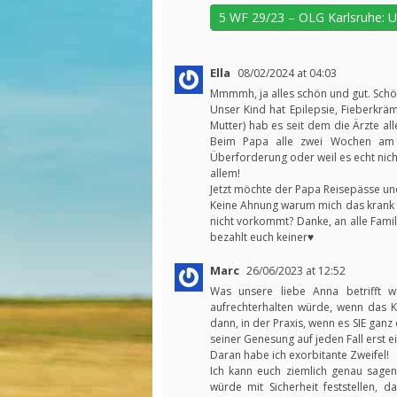
5 WF 29/23 – OLG Karlsruhe: U
Ella
08/02/2024 at 04:03
Mmmmh, ja alles schön und gut. Schön
Unser Kind hat Epilepsie, Fieberkräm
Mutter) hab es seit dem die Ärzte alle
Beim Papa alle zwei Wochen am
Überforderung oder weil es echt nich
allem!
Jetzt möchte der Papa Reisepässe und
Keine Ahnung warum mich das krank m
nicht vorkommt? Danke, an alle Famil
bezahlt euch keiner♥️
Marc
26/06/2023 at 12:52
Was unsere liebe Anna betrifft wä
aufrechterhalten würde, wenn das 
dann, in der Praxis, wenn es SIE ganz 
seiner Genesung auf jeden Fall erst e
Daran habe ich exorbitante Zweifel!
Ich kann euch ziemlich genau sage
würde mit Sicherheit feststellen, d