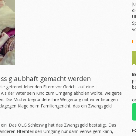
Ju
di
Ü
Sp
v
B
uss glaubhaft gemacht werden
pe
die getrennt lebenden Eltern vor Gericht auf eine
b
. Als der Vater sein Kind zum Umgang abholen wollte, weigerte
n. Die Mutter begründete ihre Weigerung mit einer fiebrigen
o
 dagegen Klage beim Familiengericht, das ein Zwangsgeld
ein. Das OLG Schleswig hat das Zwangsgeld bestätigt. Das
F
em anderen Elternteil den Umgang nur dann verweigern kann,