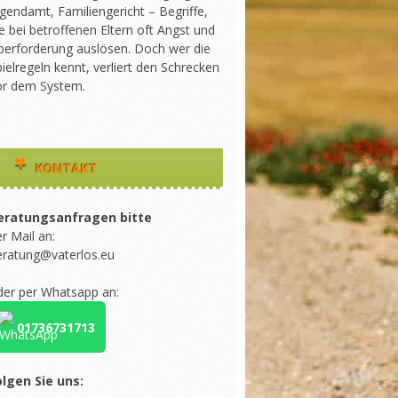
gendamt, Familiengericht – Begriffe,
e bei betroffenen Eltern oft Angst und
berforderung auslösen. Doch wer die
ielregeln kennt, verliert den Schrecken
or dem System.
KONTAKT
eratungsanfragen bitte
r Mail an:
eratung@vaterlos.eu
der per Whatsapp an:
01736731713
olgen Sie uns: