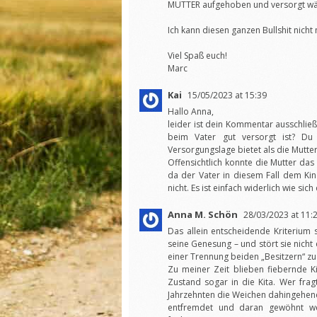
MUTTER aufgehoben und versorgt wä
Ich kann diesen ganzen Bullshit nich
Viel Spaß euch!
Marc
Kai
15/05/2023 at 15:39
Hallo Anna,
leider ist dein Kommentar ausschließ
beim Vater gut versorgt ist? Du
Versorgungslage bietet als die Mutter
Offensichtlich konnte die Mutter das
da der Vater in diesem Fall dem Ki
nicht. Es ist einfach widerlich wie sich 
Anna M. Schön
28/03/2023 at 11:
Das allein entscheidende Kriterium 
seine Genesung – und stört sie nich
einer Trennung beiden „Besitzern“ zu
Zu meiner Zeit blieben fiebernde K
Zustand sogar in die Kita. Wer frag
Jahrzehnten die Weichen dahingehend
entfremdet und daran gewöhnt we