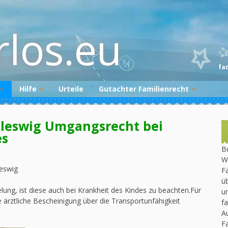
rlos.eu
fa
Hilfe
Urteile
Gutachter Familienrecht
Begutachtungsvorbereitung
Gutachter melden
hleswig Umgangsrecht bei
Gutachtenüberprüfung
es
Newsletter
Bu
W
eswig
Fa
üb
ung, ist diese auch bei Krankheit des Kindes zu beachten.Für
un
 ärztliche Bescheinigung über die Transportunfähigkeit
fa
A
F