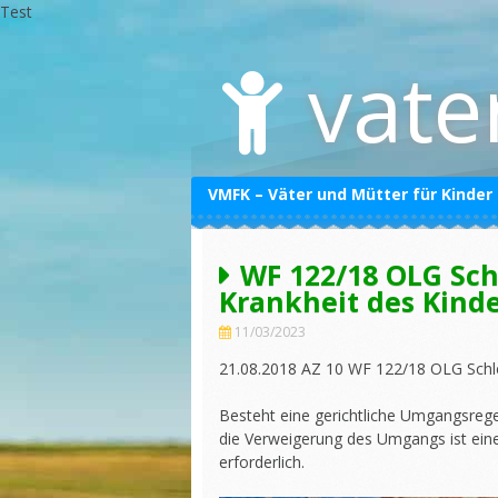
Test
Skip
to
vate
content
VMFK – Väter und Mütter für Kinder
Datenschutzerklärung
WF 122/18 OLG Sc
Impressum
Krankheit des Kind
11/03/2023
21.08.2018 AZ 10 WF 122/18 OLG Schl
Besteht eine gerichtliche Umgangsregel
die Verweigerung des Umgangs ist eine
erforderlich.