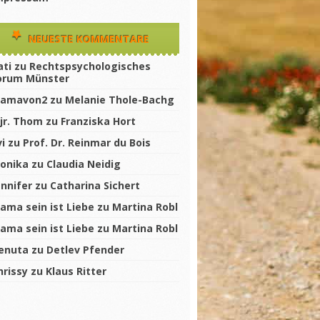
NEUESTE KOMMENTARE
ati
zu
Rechtspsychologisches
orum Münster
amavon2
zu
Melanie Thole-Bachg
jr. Thom
zu
Franziska Hort
vi
zu
Prof. Dr. Reinmar du Bois
onika
zu
Claudia Neidig
ennifer
zu
Catharina Sichert
ama sein ist Liebe
zu
Martina Robl
ama sein ist Liebe
zu
Martina Robl
enuta
zu
Detlev Pfender
hrissy
zu
Klaus Ritter