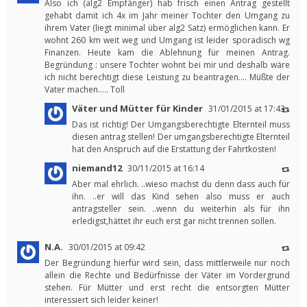
Also ich (alg2 Empfänger) hab frisch einen Antrag gestellt
gehabt damit ich 4x im Jahr meiner Tochter den Umgang zu
ihrem Vater (liegt minimal über alg2 Satz) ermöglichen kann. Er
wohnt 260 km weit weg und Umgang ist leider sporadisch wg
Finanzen. Heute kam die Ablehnung für meinen Antrag.
Begründung : unsere Tochter wohnt bei mir und deshalb wäre
ich nicht berechtigt diese Leistung zu beantragen…. Müßte der
Vater machen….. Toll
Väter und Mütter für Kinder
31/01/2015 at 17:43
Das ist richtig! Der Umgangsberechtigte Elternteil muss
diesen antrag stellen! Der umgangsberechtigte Elternteil
hat den Anspruch auf die Erstattung der Fahrtkosten!
niemand12
30/11/2015 at 16:14
Aber mal ehrlich. ..wieso machst du denn dass auch für
ihn. ..er will das Kind sehen also muss er auch
antragsteller sein. ..wenn du weiterhin als für ihn
erledigst,hättet ihr euch erst gar nicht trennen sollen.
N.A.
30/01/2015 at 09:42
Der Begründung hierfür wird sein, dass mittlerweile nur noch
allein die Rechte und Bedürfnisse der Väter im Vordergrund
stehen. Für Mütter und erst recht die entsorgten Mütter
interessiert sich leider keiner!