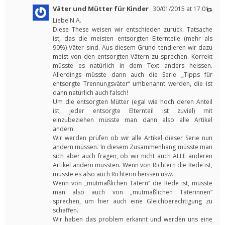
Väter und Mütter für Kinder
30/01/2015 at 17:01
Liebe N.A.
Diese These weisen wir entschieden zurück. Tatsache
ist, das die meisten entsorgten Elternteile (mehr als
90%) Väter sind. Aus diesem Grund tendieren wir dazu
meist von den entsorgten Vätern zu sprechen. Korrekt
müsste es natürlich in dem Text anders heissen.
Allerdings müsste dann auch die Serie „Tipps für
entsorgte Trennungsväter“ umbenannt werden, die ist
dann natürlich auch falsch!
Um die entsorgten Mütter (egal wie hoch deren Anteil
ist, jeder entsorgte Elternteil ist zuviel) mit
einzubeziehen müsste man dann also alle Artikel
ändern.
Wir werden prüfen ob wir alle Artikel dieser Serie nun
ändern müssen. In diesem Zusammenhang müsste man
sich aber auch fragen, ob wir nicht auch ALLE anderen
Artikel ändern müssten. Wenn von Richtern die Rede ist,
müsste es also auch Richterin heissen usw..
Wenn von „mutmaßlichen Tätern“ die Rede ist, müsste
man also auch von „mutmaßlichen Täterinnen“
sprechen, um hier auch eine Gleichberechtigung zu
schaffen.
Wir haben das problem erkannt und werden uns eine