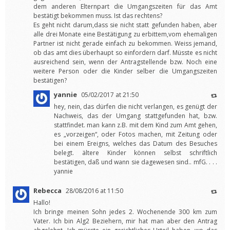
dem anderen Elternpart die Umgangszeiten für das Amt
bestätigt bekommen muss. Ist das rechtens?
Es geht nicht darum,dass sie nicht statt gefunden haben, aber
alle drei Monate eine Bestätigung zu erbittem,vom ehemaligen
Partner ist nicht gerade einfach zu bekommen. Weiss jemand,
ob das amt dies überhaupt so einfordern darf. Müsste es nicht
ausreichend sein, wenn der Antragstellende bzw. Noch eine
weitere Person oder die Kinder selber die Umgangszeiten
bestätigen?
yannie
05/02/2017 at 21:50
hey, nein, das dürfen die nicht verlangen, es genügt der
Nachweis, das der Umgang stattgefunden hat, bzw.
stattfindet. man kann z.B. mit dem Kind zum Amt gehen,
es „vorzeigen“, oder Fotos machen, mit Zeitung oder
bei einem Ereigns, welches das Datum des Besuches
belegt. ältere Kinder können selbst schriftlich
bestätigen, daß und wann sie dagewesen sind.. mfG. . . .
yannie
Rebecca
28/08/2016 at 11:50
Hallo!
Ich bringe meinen Sohn jedes 2. Wochenende 300 km zum
Vater. Ich bin Alg2 Beziehern, mir hat man aber den Antrag