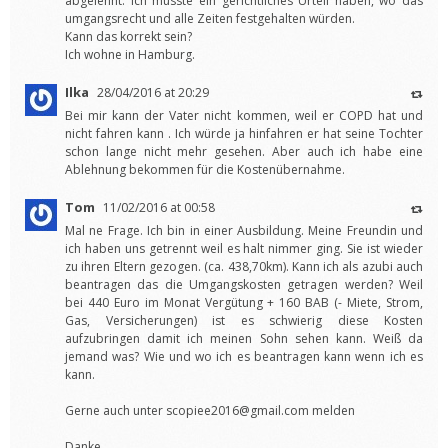
abgelehnt. Ich müsste ein gerichtliches Urteil haben, wo das
umgangsrecht und alle Zeiten festgehalten würden.
Kann das korrekt sein?
Ich wohne in Hamburg.
Ilka
28/04/2016 at 20:29
Bei mir kann der Vater nicht kommen, weil er COPD hat und
nicht fahren kann . Ich würde ja hinfahren er hat seine Tochter
schon lange nicht mehr gesehen. Aber auch ich habe eine
Ablehnung bekommen für die Kostenübernahme.
Tom
11/02/2016 at 00:58
Mal ne Frage. Ich bin in einer Ausbildung. Meine Freundin und
ich haben uns getrennt weil es halt nimmer ging. Sie ist wieder
zu ihren Eltern gezogen. (ca. 438,70km). Kann ich als azubi auch
beantragen das die Umgangskosten getragen werden? Weil
bei 440 Euro im Monat Vergütung + 160 BAB (- Miete, Strom,
Gas, Versicherungen) ist es schwierig diese Kosten
aufzubringen damit ich meinen Sohn sehen kann. Weiß da
jemand was? Wie und wo ich es beantragen kann wenn ich es
kann.
Gerne auch unter
scopiee2016@gmail.com
melden
Danke.