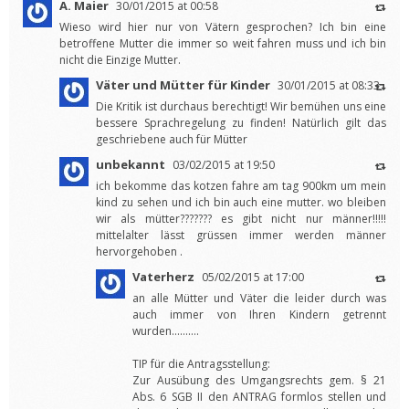
A. Maier
30/01/2015 at 00:58
Wieso wird hier nur von Vätern gesprochen? Ich bin eine
betroffene Mutter die immer so weit fahren muss und ich bin
nicht die Einzige Mutter.
Väter und Mütter für Kinder
30/01/2015 at 08:33
Die Kritik ist durchaus berechtigt! Wir bemühen uns eine
bessere Sprachregelung zu finden! Natürlich gilt das
geschriebene auch für Mütter
unbekannt
03/02/2015 at 19:50
ich bekomme das kotzen fahre am tag 900km um mein
kind zu sehen und ich bin auch eine mutter. wo bleiben
wir als mütter??????? es gibt nicht nur männer!!!!!
mittelalter lässt grüssen immer werden männer
hervorgehoben .
Vaterherz
05/02/2015 at 17:00
an alle Mütter und Väter die leider durch was
auch immer von Ihren Kindern getrennt
wurden……….
TIP für die Antragsstellung:
Zur Ausübung des Umgangsrechts gem. § 21
Abs. 6 SGB II den ANTRAG formlos stellen und