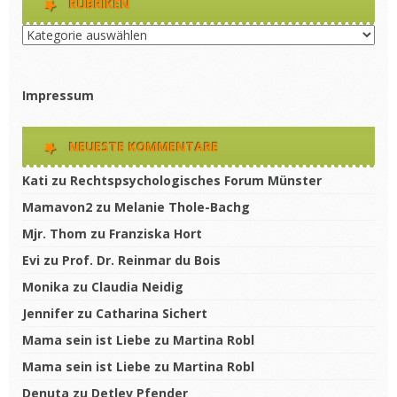
RUBRIKEN
Rubriken
Impressum
NEUESTE KOMMENTARE
Kati
zu
Rechtspsychologisches Forum Münster
Mamavon2
zu
Melanie Thole-Bachg
Mjr. Thom
zu
Franziska Hort
Evi
zu
Prof. Dr. Reinmar du Bois
Monika
zu
Claudia Neidig
Jennifer
zu
Catharina Sichert
Mama sein ist Liebe
zu
Martina Robl
Mama sein ist Liebe
zu
Martina Robl
Denuta
zu
Detlev Pfender