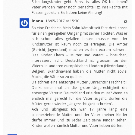
Scheidungskinder geht. Sonst ist alles OK bei Ihnen?
Väter werden immer noch benachteiligt, ihre Rechte mit
Füssen getreten. Sie haben keine Ahnung!
inana
18/05/2017 at 15:30
So eine Frechheit. Mein Sohn kämpft seit fast drei Jahren
für einen geregelten Umgang mit seiner Tochter. Was er
sich schon alles gefallen lassen musste von der
Kindsmutter ist kaum noch zu ertragen. Die Ämter
(Gericht, Jugendamt) machen es ihm extrem schwer…
Das Kinder Eltern – Mutter und Vater!! – brauchen,
interessiert nicht. Deutschland ist grausam zu den
Vätern. In anderen europäischen Ländern (Niederlande,
Belgien, Skandinavien) haben die Mütter nicht soviel
Macht, die Väter so zu quälen.
Da schreit eine entsorgte Mutter „Unrecht!!!“ Frechheit!!!
Denkt einer mal an die grobe Ungerechtigkeit die
entsorgte Väter in Deutschland erleiden muss? Wenn es
endlich mal gerecht für die Väter zugeht, dürfen die
Mütter gerne wieder „Ungerechtigkeit schreien“.
Ach und übrigens: Ich war 17 Jahre lang eine
alleinerziehende Mutter und der Vater meiner Kinder
durfte immer und zu jeder Zeit seine Kinder sehen.
Kinder wollen nämlich Mutter und Vater lieben dürfen.