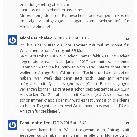
erstattungsbetrag abziehen?
Fahrtkosten entstehen bei uns keine.
Mir werden jedoch die Papawochenenden von jedem Posten
im alg 2 abgezogen- sogar vom Mehrbedarf für
Alleinerziehende!
Nicole Michalek
23/02/2017 at 11:18
Ich bin eine Mutter die ihre Tochter zweimal im Monat für
Wochenende holt. Antrag auf BB läuft.
Seid September 2016 nun schon. Immer fehlt was. Inzwischen
liegen bis einschließlich Januar 2017 die unterschriebenen
Daten vor wann sie bei mir war. Vom Vater unterzeichnet. Nun
wollen sie Anlage EK K VM für meine Tochter und die Uhrzeiten
haben. Wer weiß das denn jetzt noch. Kann mir jemand
möglichst mit Quelle sagen was JC an Bescheinigungen
verlangen können. Es geht jetzt schon seid September 2016.Bin
Aufstocker. Zur Zeit aber nur mit Krankengeld. Also es war so
schon immer knapp aber nun wird es fast unmöglich die kleine
zu holen. Es geht nur um zwei Wochenenden wieso also EK V K
Anlagen für die kleine ´,
Familienhelfer
17/12/2016 at 12:43
Hallo,wer kann helfen. Wie ist es,wenn dem Antrag statt
gegeben wurde, aber man nun immer alle drei Monate durch