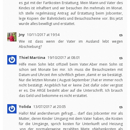
es gut mit der Fartkosten Erstattung. Mein Mann und Vater des
Kindes ist inhaftiert und wir besuchen ihn mehmals im Monat.
Ich stelle regelmässig Antrag auf Erstattung beim Jobcenter,
lege Kopien der Bahntickets und Besuchsscheine vor. Bis jetzt
wurde alles bewilligt und erstattet.
Jny
10/11/2017 at 19:54
Wie ist dass wenn der Vater im Ausland lebt wegen
Abschiebung?
Thiel Martina
19/10/2017 at 08:01
Hilfe mein Sohn lebt offiziell beim Vater.Aber mein Sohn ist
schon seit Monate bei mir. Ich muss die Besuchszeiten mit
Datum und Uhrzeit ihm schriftlich geben ,damit er sie bestätigt.
Nur die letzten Monate ( August-September ) hat er immer noch
nicht bestätigt. Angeblich hat er keine Zeit dafür oder vergisst
er es. Die ARGE besteht aber auf die Unterschrift. Ich brauch
das Geld und bekomme es nicht erstattet.
Yolida
13/07/2017 at 20:05
Hallo! Mal andersherum gefragt…. darf das Jobcenter mir als
Mutter, deren Kinder Umgang mit dem Vater haben, die Kosten
für die Umgänge, sprich kosten für Unterkunft und Heizung
,von der normalerweise gezahlten Miete +Nebenkosten als