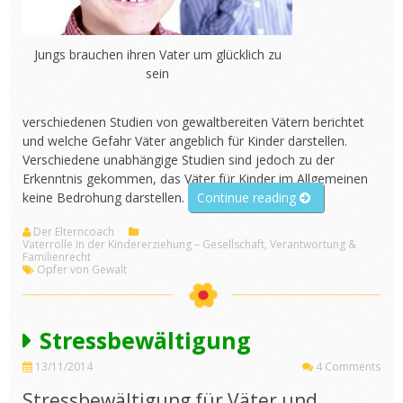
Jungs brauchen ihren Vater um glücklich zu
sein
verschiedenen Studien von gewaltbereiten Vätern berichtet
und welche Gefahr Väter angeblich für Kinder darstellen.
Verschiedene unabhängige Studien sind jedoch zu der
Erkenntnis gekommen, das Väter für Kinder im Allgemeinen
„Stiefvater
keine Bedrohung darstellen.
Continue reading
=
Der Elterncoach
Gefahr
Vaterrolle in der Kindererziehung – Gesellschaft, Verantwortung &
für
Familienrecht
Opfer von Gewalt
Kinder“
Stressbewältigung
13/11/2014
4 Comments
Stressbewältigung für Väter und