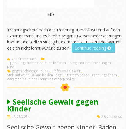
Hilfe
Trennungseltern nach der Trennung zumeist wütend auf den
Expartner sind und es hierbei sogar zu Auseinandersetzungen
kommt, die tödlich sind, gibt es mehr als 100 Gründe, warum
„Wut
es sich nicht lohnt wütend zu sein.
Continue reading
lohnt
Der Elterncoach
sich
Tipps für getrennt erziehende Eltern – Ratgeber bei Trennung mit
nicht“
Kind
gegen schlechte Laune
,
Opfer von Gewalt
,
Steh auf wenn Du am boden liegst
,
Streit zwischen Trennungseltern
,
was man bei einer Trennung wissen sollte
Seelische Gewalt gegen
Kinder
17/01/2014
7 Comments
Seelische Gewalt gegen Kinder: Baden-