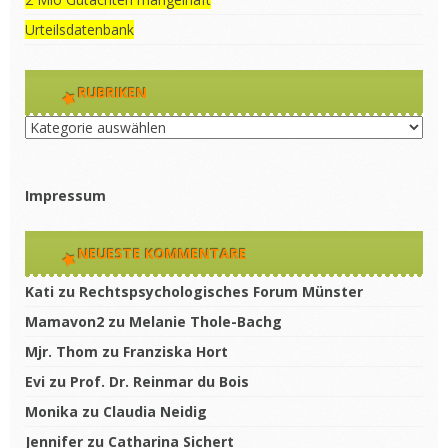
Urteilsdatenbank
RUBRIKEN
Rubriken
Impressum
NEUESTE KOMMENTARE
Kati
zu
Rechtspsychologisches Forum Münster
Mamavon2
zu
Melanie Thole-Bachg
Mjr. Thom
zu
Franziska Hort
Evi
zu
Prof. Dr. Reinmar du Bois
Monika
zu
Claudia Neidig
Jennifer
zu
Catharina Sichert