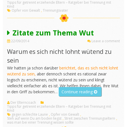
Tipps für getrennt erziehende Eltern – Ratgeber bei Trennung mit
Kind
Opfer von Gewalt
,
Trennungsvater
Zitate zum Thema Wut
22/09/2014
Leave a comment
Warum es sich nicht lohnt wütend zu
sein
Wir hatten ja schon darüber
berichtet, das es sich nicht lohnt
wütend zu sein,
aber dennoch scheint es rational zwar
logisch zu erscheinen, nicht wütend zu sein und klingt
vielleicht einfacher als es ist. Wir helfen Ihnen dabei, Ihre Wut
„Zitate
in den Griff zu bekommen…
Continue reading
zum
Der Elterncoach
Thema
Tipps für getrennt erziehende Eltern – Ratgeber bei Trennung mit
Wut“
Kind
gegen schlechte Laune
,
Opfer von Gewalt
,
Steh auf wenn Du am boden liegst
,
Streit zwischen Trennungseltern
,
was man bei einer Trennung wissen sollte