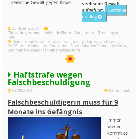
seelische Gewalt gegen Kinder
seelische Gewalt
aufgeführt.
Continue
„Seelische
reading
Gewalt
Der Elterncoach
gegen
Tipps für getrennt erziehende Eltern – Ratgeber bei Trennung mit
Kinder“
Kind
Kinder ohne Väter
,
Kindesmisshandlung
,
Opfer von Gewalt
,
PAS Parental Alienation Syndrome
,
Streit zwischen Trennungseltern
,
was man bei einer Trennung wissen sollte
Haftstrafe wegen
Falschbeschuldigung
03/09/2013
9 Comments
Falschbeschuldigerin muss für 9
Monate ins Gefängnis
Immer
wieder
kommt es