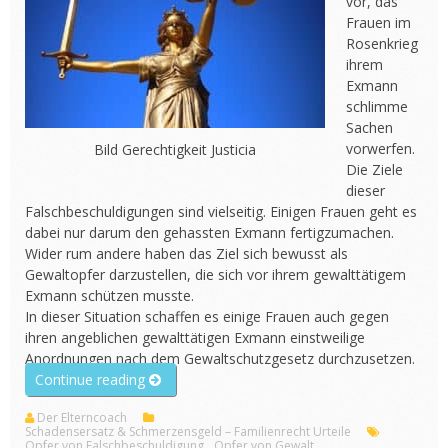
vor, das
Frauen im
Rosenkrieg
ihrem
Exmann
schlimme
Sachen
vorwerfen.
Bild Gerechtigkeit Justicia
Die Ziele
dieser
Falschbeschuldigungen sind vielseitig. Einigen Frauen geht es
dabei nur darum den gehassten Exmann fertigzumachen.
Wider rum andere haben das Ziel sich bewusst als
Gewaltopfer darzustellen, die sich vor ihrem gewalttätigem
Exmann schützen musste.
In dieser Situation schaffen es einige Frauen auch gegen
ihren angeblichen gewalttätigen Exmann einstweilige
Anordnungen nach dem Gewaltschutzgesetz durchzusetzen.
„Haftstrafe
Continue reading
wegen
Der Elterncoach
Falschbeschuldigung“
Schadensersatz & Schmerzensgeld – Familienrecht Urteile
Opfer von Falschbeschuldigung
,
Opfer von Gewalt
,