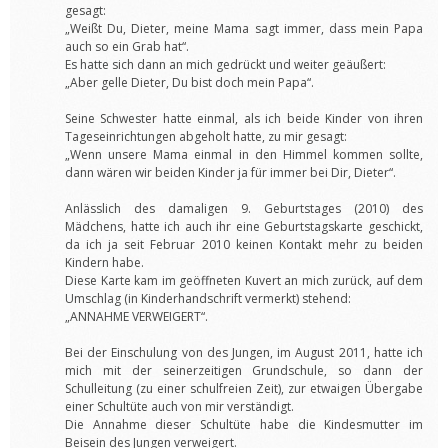
gesagt:
„Weißt Du, Dieter, meine Mama sagt immer, dass mein Papa
auch so ein Grab hat“.
Es hatte sich dann an mich gedrückt und weiter geäußert:
„Aber gelle Dieter, Du bist doch mein Papa“.
Seine Schwester hatte einmal, als ich beide Kinder von ihren
Tageseinrichtungen abgeholt hatte, zu mir gesagt:
„Wenn unsere Mama einmal in den Himmel kommen sollte,
dann wären wir beiden Kinder ja für immer bei Dir, Dieter“.
Anlässlich des damaligen 9. Geburtstages (2010) des
Mädchens, hatte ich auch ihr eine Geburtstagskarte geschickt,
da ich ja seit Februar 2010 keinen Kontakt mehr zu beiden
Kindern habe.
Diese Karte kam im geöffneten Kuvert an mich zurück, auf dem
Umschlag (in Kinderhandschrift vermerkt) stehend:
„ANNAHME VERWEIGERT“.
Bei der Einschulung von des Jungen, im August 2011, hatte ich
mich mit der seinerzeitigen Grundschule, so dann der
Schulleitung (zu einer schulfreien Zeit), zur etwaigen Übergabe
einer Schultüte auch von mir verständigt.
Die Annahme dieser Schultüte habe die Kindesmutter im
Beisein des Jungen verweigert.