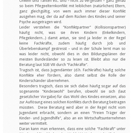
Onkeln und Tanten etc. und – nicht zu vergessen – ganz genau
so beim Pflegeelternkonflikt mit leiblichen (natürlichen) Eltern,
ganz gleichgültig, von wem auch immer dieser Konflikt
ausgehen mag, der da auf dem Rücken des Kindes und seiner
Psyche ausgetragen wird.
Leider verstehen die "Konfliktpartner" (Kollisionspartner)
häufig nicht, was sie ihren Kindern (Enkelkindern,
Pflegekindern…) damit antun, sie sind ja leider in der Regel
keine Fachkräfte, zudem häufig durch Job und
Überlebenskampf gestresst – und in der Schule lernt man so
was leider nicht, obwohl dies in den Bildungsplänen der
meisten Bundesländer so zu lesen ist. Bleibt also nur die
Beratung laut SGB VIII durch "Fachkräfte".
Tragisch ist, dass Jugendämter (d.h. Fachkräfte) häufig solche
Konflikte eher fördern, also damit selbst die Rolle der
Kinderschänder übernehmen.
Besonders tragisch, dass sie sich dabei häufig sogar auf das
sogenannte "Kindeswohl" berufen, obwohl sie sich (laut
gesetzlicher Vorgabe) für das Wohl des Kindes einsetzen, also
zur Auflösung eines solchen Konflikts durch Beratung beitragen
müssten. Diese Beratung wird aber in der Regel nicht vom
Jugendamt erbracht, sondern an einen "Freien Träger der
Kinder- und Jugendhilfe", also an ein Wirtschaftsunternehmen
weiter vermittelt.
Daran kann man erkennen, dass eine solche "Fachkraft" unter