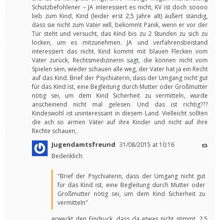
Schutzbefohlener – JA interessiert es nicht, KV ist doch soooo
lieb zum Kind, Kind (leider erst 2,5 Jahre alt) äußert ständig,
dass sie nicht zum Vater will, bekommt Panik, wenn er vor der
Tür steht und versucht, das Kind bis zu 2 Stunden zu sich zu
locken, um es mitzunehmen. JA und verfahrensbeistand
interessiert das nicht. Kind kommt mit blauen Flecken vom
Vater zurück, Rechtsmedizinerin sagt, die können nicht vom
Spielen sein, wieder schauen alle weg, der Vater hat ja ein Recht
auf das Kind. Brief der Psychiaterin, dass der Umgang nicht gut
für das Kind ist, eine Begleitung durch Mutter oder Großmutter
nötig sei, um dem Kind Sicherheit zu vermitteln, wurde
anscheinend nicht mal gelesen. Und das ist richtig???
Kindeswohl ist uninteressant in diesem Land. Vielleicht sollten
die ach so armen Väter auf ihre Kinder und nicht auf ihre
Rechte schauen,
Jugendamtsfreund
31/08/2015 at 10:16
Bedenklich:
"Brief der Psychiaterin, dass der Umgang nicht gut
für das Kind ist, eine Begleitung durch Mutter oder
Großmutter nötig sei, um dem Kind Sicherheit zu
vermitteln"
erweckt den Eindruck, dass da etwas nicht stimmt. 2,5