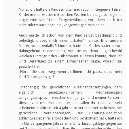
Nur zu oft hatte die Kindesmutter mich auch in Gegenwart ihrer
Kinder immer wieder mit solchen Worten beleidigt; so liegt mir
sogar eine schriftliche Zeugenerklärung vor, derer nach ich
nicht zuletzt auch noch ein „Vergewaltiger“ sein sollte.
Auch wurde ich schon von dem Kind selbst beschimpft und
beleidigt, dieses mich einen „Idioten“ nannte. Eine andere
Mutter, von ebenfalls 3 Kindern, hatte die Kindesmutter sofort
dahingehend reglementiert, wie sie es denn – gleichwohl
welchen Hintergrundes – überhaupt zulassen könnte, dass ihr
Kind Derartiges zu einem Erwachsenen sagte, worauf sie
geäußert hat:
„Hören Sie doch weg, wenn es Ihnen nicht passt, dass mein
Kind Derartiges sagt“!
Unabhängig der gerichtlichen Auseinandersetzungen, dem
eigentlich gesetzteskonformen, wechselseitigen
Umgangsanspruch, zwischen dem Jungen und meiner Person –
dieser von der Kindesmutter, mit allen ihr recht zu sein
scheinenden Mitteln seit 4 Jahren zu vereiteln versucht wird, sie
gerichtliche Vereinbarungen, zur Beratung/Mediation
schlichtweg ebenfalls torpediert und boykottiert hat -, hatte ich
im Mai vergangenen Jahres eine Unterlassungsklage gegen sie
bei Gericht eingereicht, bedingt ihrer immer wieder währenden