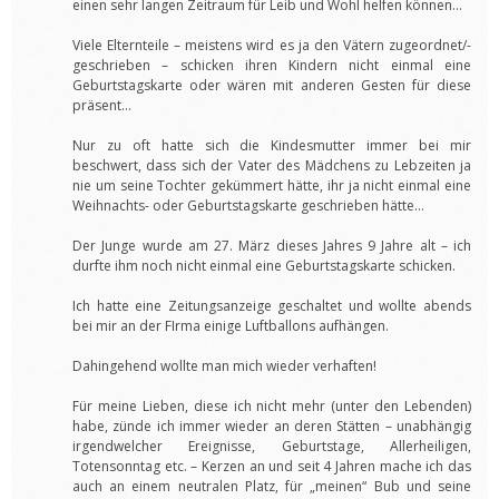
einen sehr langen Zeitraum für Leib und Wohl helfen können…
Viele Elternteile – meistens wird es ja den Vätern zugeordnet/-
geschrieben – schicken ihren Kindern nicht einmal eine
Geburtstagskarte oder wären mit anderen Gesten für diese
präsent…
Nur zu oft hatte sich die Kindesmutter immer bei mir
beschwert, dass sich der Vater des Mädchens zu Lebzeiten ja
nie um seine Tochter gekümmert hätte, ihr ja nicht einmal eine
Weihnachts- oder Geburtstagskarte geschrieben hätte…
Der Junge wurde am 27. März dieses Jahres 9 Jahre alt – ich
durfte ihm noch nicht einmal eine Geburtstagskarte schicken.
Ich hatte eine Zeitungsanzeige geschaltet und wollte abends
bei mir an der FIrma einige Luftballons aufhängen.
Dahingehend wollte man mich wieder verhaften!
Für meine Lieben, diese ich nicht mehr (unter den Lebenden)
habe, zünde ich immer wieder an deren Stätten – unabhängig
irgendwelcher Ereignisse, Geburtstage, Allerheiligen,
Totensonntag etc. – Kerzen an und seit 4 Jahren mache ich das
auch an einem neutralen Platz, für „meinen“ Bub und seine