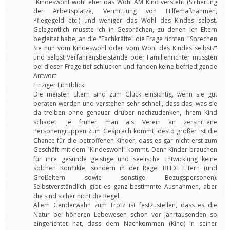
"Kindeswohl"wohl eher das Wohl AM Kind versteht (Sicherung
der Arbeitsplätze, Vermittlung von Hilfemaßnahmen,
Pflegegeld etc.) und weniger das Wohl des Kindes selbst.
Gelegentlich musste ich in Gesprächen, zu denen ich Eltern
begleitet habe, an die "Fachkräfte" die Frage richten: "Sprechen
Sie nun vom Kindeswohl oder vom Wohl des Kindes selbst?"
und selbst Verfahrensbeistände oder Familienrichter mussten
bei dieser Frage tief schlucken und fanden keine befriedigende
Antwort.
Einziger Lichtblick:
Die meisten Eltern sind zum Glück einsichtig, wenn sie gut
beraten werden und verstehen sehr schnell, dass das, was sie
da treiben ohne genauer drüber nachzudenken, ihrem Kind
schadet. Je früher man als Verein an zerstrittene
Personengruppen zum Gespräch kommt, desto größer ist die
Chance für die betroffenen Kinder, dass es gar nicht erst zum
Geschäft mit dem "Kindeswohl" kommt. Denn Kinder brauchen
für ihre gesunde geistige und seelische Entwicklung keine
solchen Konflikte, sondern in der Regel BEIDE Eltern (und
Großeltern sowie sonstige Bezugspersonen).
Selbstverständlich gibt es ganz bestimmte Ausnahmen, aber
die sind sicher nicht die Regel.
Allem Genderwahn zum Trotz ist festzustellen, dass es die
Natur bei höheren Lebewesen schon vor Jahrtausenden so
eingerichtet hat, dass dem Nachkommen (Kind) in seiner