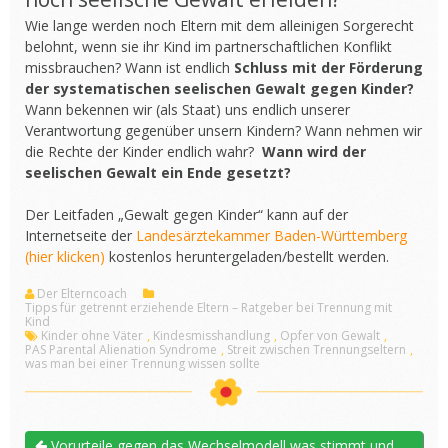
Wie lange werden noch Eltern mit dem alleinigen Sorgerecht
belohnt, wenn sie ihr Kind im partnerschaftlichen Konflikt
missbrauchen? Wann ist endlich
Schluss mit der Förderung
der systematischen seelischen Gewalt gegen Kinder?
Wann bekennen wir (als Staat) uns endlich unserer
Verantwortung gegenüber unsern Kindern? Wann nehmen wir
die Rechte der Kinder endlich wahr?
Wann wird der
seelischen Gewalt ein Ende gesetzt?
Der Leitfaden „Gewalt gegen Kinder“ kann auf der
Internetseite der
Landesärztekammer Baden-Württemberg
(hier klicken)
kostenlos heruntergeladen/bestellt werden.
Der Elterncoach
Tipps für getrennt erziehende Eltern – Ratgeber bei Trennung mit
Kind
Kinder ohne Väter
,
Kindesmisshandlung
,
Opfer von Gewalt
,
PAS Parental Alienation Syndrome
,
Streit zwischen Trennungseltern
,
was man bei einer Trennung wissen sollte
Vorurteile gegen das Wechselmodell was stimmt und