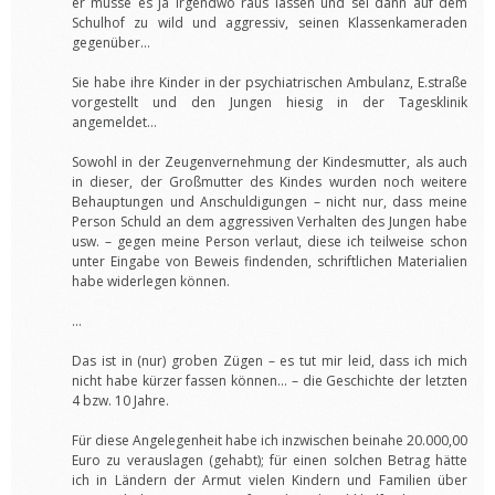
er müsse es ja irgendwo raus lassen und sei dann auf dem
Schulhof zu wild und aggressiv, seinen Klassenkameraden
gegenüber…
Sie habe ihre Kinder in der psychiatrischen Ambulanz, E.straße
vorgestellt und den Jungen hiesig in der Tagesklinik
angemeldet…
Sowohl in der Zeugenvernehmung der Kindesmutter, als auch
in dieser, der Großmutter des Kindes wurden noch weitere
Behauptungen und Anschuldigungen – nicht nur, dass meine
Person Schuld an dem aggressiven Verhalten des Jungen habe
usw. – gegen meine Person verlaut, diese ich teilweise schon
unter Eingabe von Beweis findenden, schriftlichen Materialien
habe widerlegen können.
…
Das ist in (nur) groben Zügen – es tut mir leid, dass ich mich
nicht habe kürzer fassen können… – die Geschichte der letzten
4 bzw. 10 Jahre.
Für diese Angelegenheit habe ich inzwischen beinahe 20.000,00
Euro zu verauslagen (gehabt); für einen solchen Betrag hätte
ich in Ländern der Armut vielen Kindern und Familien über