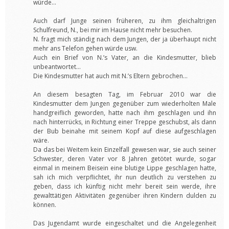
würde…
Auch darf Junge seinen früheren, zu ihm gleichaltrigen
Schulfreund, N., bei mir im Hause nicht mehr besuchen.
N. fragt mich ständig nach dem Jungen, der ja überhaupt nicht
mehr ans Telefon gehen würde usw.
Auch ein Brief von N.’s Vater, an die Kindesmutter, blieb
unbeantwortet…
Die Kindesmutter hat auch mit N.’s Eltern gebrochen…
An diesem besagten Tag, im Februar 2010 war die
Kindesmutter dem Jungen gegenüber zum wiederholten Male
handgreiflich geworden, hatte nach ihm geschlagen und ihn
nach hinterrücks, in Richtung einer Treppe geschubst, als dann
der Bub beinahe mit seinem Kopf auf diese aufgeschlagen
wäre.
Da das bei Weitem kein Einzelfall gewesen war, sie auch seiner
Schwester, deren Vater vor 8 Jahren getötet wurde, sogar
einmal in meinem Beisein eine blutige Lippe geschlagen hatte,
sah ich mich verpflichtet, ihr nun deutlich zu verstehen zu
geben, dass ich künftig nicht mehr bereit sein werde, ihre
gewalttätigen Aktivitäten gegenüber ihren Kindern dulden zu
können.
Das Jugendamt wurde eingeschaltet und die Angelegenheit