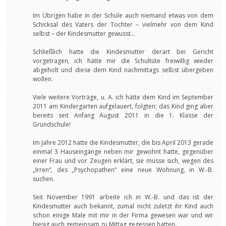
Im Übrigen habe in der Schule auch niemand etwas von dem
Schicksal des Vaters der Tochter – vielmehr von dem Kind
selbst – der Kindesmutter gewusst…
Schließlich hatte die Kindesmutter derart bei Gericht
vorgetragen, ich hätte mir die Schultüte freiwillig wieder
abgeholt und diese dem Kind nachmittags selbst übergeben
wollen.
Viele weitere Vorträge, u. A. ich hätte dem Kind im September
2011 am Kindergarten aufgelauert, folgten; das Kind ging aber
bereits seit Anfang August 2011 in die 1. Klasse der
Grundschule!
Im Jahre 2012 hatte die Kindesmutter, die bis April 2013 gerade
einmal 3 Hauseingänge neben mir gewohnt hatte, gegenüber
einer Frau und vor Zeugen erklärt, sie müsse sich, wegen des
„Irren“, des „Psychopathen“ eine neue Wohnung, in W.-B.
suchen.
Seit November 1991 arbeite ich in W.-B. und das ist der
Kindesmutter auch bekannt, zumal nicht zuletzt ihr Kind auch
schon einige Male mit mir in der Firma gewesen war und wir
hiesig auch gemeinsam zu Mittag gegessen hatten.