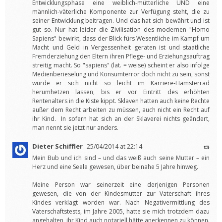
Entwicklungsphase eine weiblich-mütterliche UND eine
männlich-väterliche Komponente zur Verfügung steht, die zu
seiner Entwicklung beitragen. Und das hat sich bewährt und ist
gut so. Nur hat leider die Zivilisation des modernen "Homo
Sapiens" bewirkt, dass der Blick fürs Wesentliche im Kampf um
Macht und Geld in Vergessenheit geraten ist und staatliche
Fremderziehung den Eltern ihren Pflege- und Erziehungsauftrag
streitig macht. So "sapiens" (lat. = weise) scheint er also infolge
Medienberieselung und Konsumterror doch nicht zu sein, sonst
würde er sich nicht so leicht im Karriere-Hamsterrad
herumhetzen lassen, bis er vor Eintritt des erhöhten
Rentenalters in die Kiste kippt. Sklaven hatten auch keine Rechte
außer dem Recht arbeiten zu müssen, auch nicht ein Recht auf
ihr Kind. In sofern hat sich an der Sklaverei nichts geändert,
man nennt sie jetzt nur anders.
Dieter Schiffler
25/04/2014 at 22:14
Mein Bub und ich sind – und das weiß auch seine Mutter – ein
Herz und eine Seele gewesen, über beinahe 5 Jahre hinweg.
Meine Person war seinerzeit eine derjenigen Personen
gewesen, die von der Kindesmutter zur Vaterschaft ihres
Kindes verklagt worden war. Nach Negativermittlung des
Vaterschaftstests, im Jahre 2005, hatte sie mich trotzdem dazu
angehalten, ihr Kind auch notariell hätte anerkennen zu können.