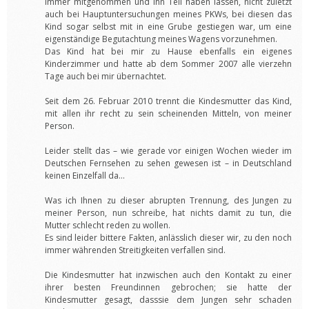
immer mitgenommen und ihn Teil haben lassen, nicht zuletzt
auch bei Hauptuntersuchungen meines PKWs, bei diesen das
Kind sogar selbst mit in eine Grube gestiegen war, um eine
eigenständige Begutachtung meines Wagens vorzunehmen.
Das Kind hat bei mir zu Hause ebenfalls ein eigenes
Kinderzimmer und hatte ab dem Sommer 2007 alle vierzehn
Tage auch bei mir übernachtet.
Seit dem 26. Februar 2010 trennt die Kindesmutter das Kind,
mit allen ihr recht zu sein scheinenden Mitteln, von meiner
Person.
Leider stellt das – wie gerade vor einigen Wochen wieder im
Deutschen Fernsehen zu sehen gewesen ist – in Deutschland
keinen Einzelfall da…
Was ich Ihnen zu dieser abrupten Trennung, des Jungen zu
meiner Person, nun schreibe, hat nichts damit zu tun, die
Mutter schlecht reden zu wollen.
Es sind leider bittere Fakten, anlässlich dieser wir, zu den noch
immer währenden Streitigkeiten verfallen sind.
Die Kindesmutter hat inzwischen auch den Kontakt zu einer
ihrer besten Freundinnen gebrochen; sie hatte der
Kindesmutter gesagt, dasssie dem Jungen sehr schaden