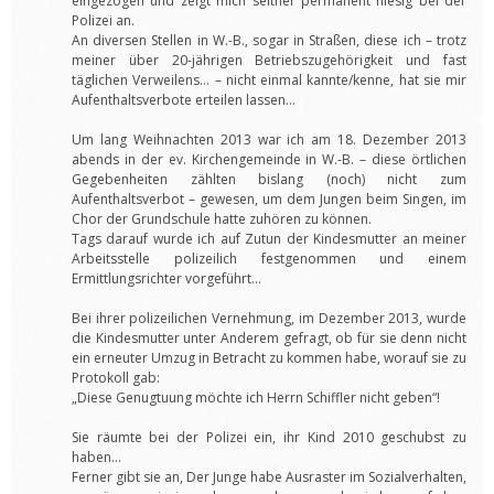
eingezogen und zeigt mich seither permanent hiesig bei der
Polizei an.
An diversen Stellen in W.-B., sogar in Straßen, diese ich – trotz
meiner über 20-jährigen Betriebszugehörigkeit und fast
täglichen Verweilens… – nicht einmal kannte/kenne, hat sie mir
Aufenthaltsverbote erteilen lassen…
Um lang Weihnachten 2013 war ich am 18. Dezember 2013
abends in der ev. Kirchengemeinde in W.-B. – diese örtlichen
Gegebenheiten zählten bislang (noch) nicht zum
Aufenthaltsverbot – gewesen, um dem Jungen beim Singen, im
Chor der Grundschule hatte zuhören zu können.
Tags darauf wurde ich auf Zutun der Kindesmutter an meiner
Arbeitsstelle polizeilich festgenommen und einem
Ermittlungsrichter vorgeführt…
Bei ihrer polizeilichen Vernehmung, im Dezember 2013, wurde
die Kindesmutter unter Anderem gefragt, ob für sie denn nicht
ein erneuter Umzug in Betracht zu kommen habe, worauf sie zu
Protokoll gab:
„Diese Genugtuung möchte ich Herrn Schiffler nicht geben“!
Sie räumte bei der Polizei ein, ihr Kind 2010 geschubst zu
haben…
Ferner gibt sie an, Der Junge habe Ausraster im Sozialverhalten,