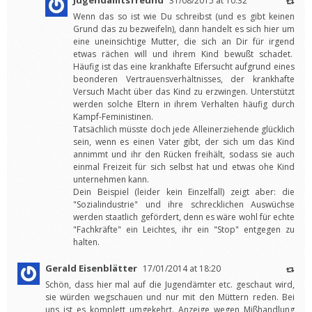
31/08/2015 at 10:32
Wenn das so ist wie Du schreibst (und es gibt keinen
Grund das zu bezweifeln), dann handelt es sich hier um
eine uneinsichtige Mutter, die sich an Dir für irgend
etwas rächen will und ihrem Kind bewußt schadet.
Häufig ist das eine krankhafte Eifersucht aufgrund eines
beonderen Vertrauensverhältnisses, der krankhafte
Versuch Macht über das Kind zu erzwingen. Unterstützt
werden solche Eltern in ihrem Verhalten häufig durch
Kampf-Feministinen.
Tatsächlich müsste doch jede Alleinerziehende glücklich
sein, wenn es einen Vater gibt, der sich um das Kind
annimmt und ihr den Rücken freihält, sodass sie auch
einmal Freizeit für sich selbst hat und etwas ohe Kind
unternehmen kann.
Dein Beispiel (leider kein Einzelfall) zeigt aber: die
"Sozialindustrie" und ihre schrecklichen Auswüchse
werden staatlich gefördert, denn es wäre wohl für echte
"Fachkräfte" ein Leichtes, ihr ein "Stop" entgegen zu
halten.
Gerald Eisenblätter
17/01/2014 at 18:20
Schön, dass hier mal auf die Jugendämter etc. geschaut wird,
sie würden wegschauen und nur mit den Müttern reden. Bei
uns ist es komplett umgekehrt. Anzeige wegen Mißhandlung