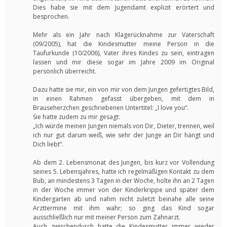
Dies habe sie mit dem Jugendamt explizit erörtert und
besprochen.
Mehr als ein Jahr nach Klagerücknahme zur Vaterschaft
(09/2005), hat die Kindesmutter meine Person in die
Taufurkunde (10/2006), Vater ihres Kindes zu sein, eintragen
lassen und mir diese sogar im Jahre 2009 im Original
persönlich überreicht.
Dazu hatte sie mir, ein von mir von dem Jungen gefertigtes Bild,
in einen Rahmen gefasst übergeben, mit dem in
Brauseherzchen geschriebenen Untertitel: „I love you“.
Sie hatte zudem zu mir gesagt:
„Ich würde meinen Jungen niemals von Dir, Dieter, trennen, weil
ich nur gut darum weiß, wie sehr der Junge an Dir hängt und
Dich liebt“.
Ab dem 2. Lebensmonat des Jungen, bis kurz vor Vollendung
seines 5. Lebensjahres, hatte ich regelmäßigen Kontakt zu dem
Bub, an mindestens 3 Tagen in der Woche, holte ihn an 2 Tagen
in der Woche immer von der Kinderkrippe und später dem
Kindergarten ab und nahm nicht zuletzt beinahe alle seine
Arzttermine mit ihm wahr; so ging das Kind sogar
ausschließlich nur mit meiner Person zum Zahnarzt.
Auch zwischendurch hatte die Kindesmutter immer wieder