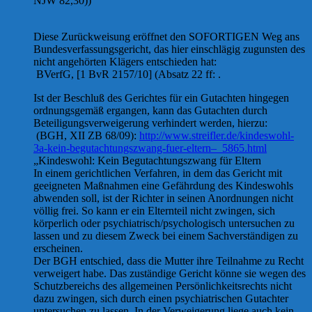
NJW 82,30))
Diese Zurückweisung eröffnet den SOFORTIGEN Weg ans
Bundesverfassungsgericht, das hier einschlägig zugunsten des
nicht angehörten Klägers entschieden hat:
BVerfG, [1 BvR 2157/10] (Absatz 22 ff: .
Ist der Beschluß des Gerichtes für ein Gutachten hingegen
ordnungsgemäß ergangen, kann das Gutachten durch
Beteiligungsverweigerung verhindert werden, hierzu:
(BGH, XII ZB 68/09):
http://www.streifler.de/kindeswohl-
3a-kein-begutachtungszwang-fuer-eltern–_5865.html
„Kindeswohl: Kein Begutachtungszwang für Eltern
In einem gerichtlichen Verfahren, in dem das Gericht mit
geeigneten Maßnahmen eine Gefährdung des Kindeswohls
abwenden soll, ist der Richter in seinen Anordnungen nicht
völlig frei. So kann er ein Elternteil nicht zwingen, sich
körperlich oder psychiatrisch/psychologisch untersuchen zu
lassen und zu diesem Zweck bei einem Sachverständigen zu
erscheinen.
Der BGH entschied, dass die Mutter ihre Teilnahme zu Recht
verweigert habe. Das zuständige Gericht könne sie wegen des
Schutzbereichs des allgemeinen Persönlichkeitsrechts nicht
dazu zwingen, sich durch einen psychiatrischen Gutachter
untersuchen zu lassen. In der Verweigerung liege auch kein