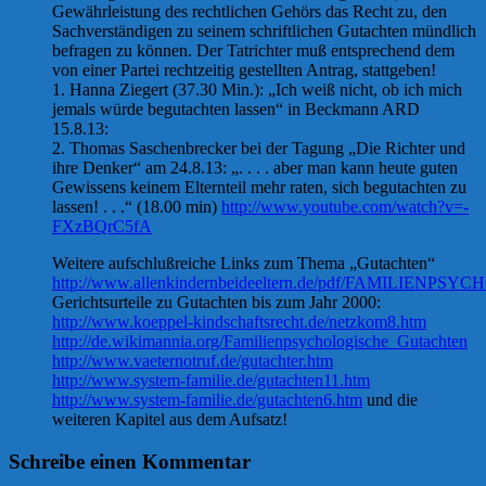
Gewährleistung des rechtlichen Gehörs das Recht zu, den
Sachverständigen zu seinem schriftlichen Gutachten mündlich
befragen zu können. Der Tatrichter muß entsprechend dem
von einer Partei rechtzeitig gestellten Antrag, stattgeben!
1. Hanna Ziegert (37.30 Min.): „Ich weiß nicht, ob ich mich
jemals würde begutachten lassen“ in Beckmann ARD
15.8.13:
2. Thomas Saschenbrecker bei der Tagung „Die Richter und
ihre Denker“ am 24.8.13: „. . . . aber man kann heute guten
Gewissens keinem Elternteil mehr raten, sich begutachten zu
lassen! . . .“ (18.00 min)
http://www.youtube.com/watch?v=-
FXzBQrC5fA
Weitere aufschlußreiche Links zum Thema „Gutachten“
http://www.allenkindernbeideeltern.de/pdf/FAMILIE
Gerichtsurteile zu Gutachten bis zum Jahr 2000:
http://www.koeppel-kindschaftsrecht.de/netzkom8.htm
http://de.wikimannia.org/Familienpsychologische_Gutachten
http://www.vaeternotruf.de/gutachter.htm
http://www.system-familie.de/gutachten11.htm
http://www.system-familie.de/gutachten6.htm
und die
weiteren Kapitel aus dem Aufsatz!
Schreibe einen Kommentar