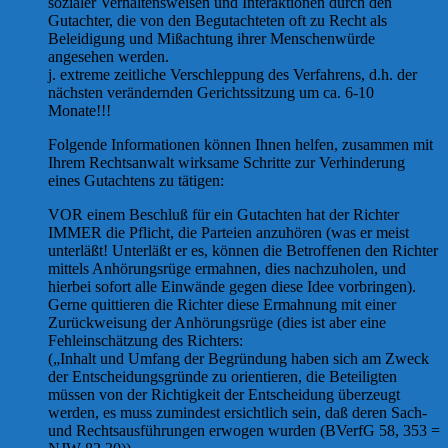
sozialer Verhaltensweisen und Interaktionen durch den
Gutachter, die von den Begutachteten oft zu Recht als
Beleidigung und Mißachtung ihrer Menschenwürde
angesehen werden.
j. extreme zeitliche Verschleppung des Verfahrens, d.h. der
nächsten verändernden Gerichtssitzung um ca. 6-10
Monate!!!
Folgende Informationen können Ihnen helfen, zusammen mit
Ihrem Rechtsanwalt wirksame Schritte zur Verhinderung
eines Gutachtens zu tätigen:
VOR einem Beschluß für ein Gutachten hat der Richter
IMMER die Pflicht, die Parteien anzuhören (was er meist
unterläßt! Unterläßt er es, können die Betroffenen den Richter
mittels Anhörungsrüge ermahnen, dies nachzuholen, und
hierbei sofort alle Einwände gegen diese Idee vorbringen).
Gerne quittieren die Richter diese Ermahnung mit einer
Zurückweisung der Anhörungsrüge (dies ist aber eine
Fehleinschätzung des Richters:
(„Inhalt und Umfang der Begründung haben sich am Zweck
der Entscheidungsgründe zu orientieren, die Beteiligten
müssen von der Richtigkeit der Entscheidung überzeugt
werden, es muss zumindest ersichtlich sein, daß deren Sach-
und Rechtsausführungen erwogen wurden (BVerfG 58, 353 =