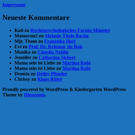
Impressum
Neueste Kommentare
Kati
zu
Rechtspsychologisches Forum Münster
Mamavon2
zu
Melanie Thole-Bachg
Mjr. Thom
zu
Franziska Hort
Evi
zu
Prof. Dr. Reinmar du Bois
Monika
zu
Claudia Neidig
Jennifer
zu
Catharina Sichert
Mama sein ist Liebe
zu
Martina Robl
Mama sein ist Liebe
zu
Martina Robl
Denuta
zu
Detlev Pfender
Chrissy
zu
Klaus Ritter
Proudly powered by WordPress
&
Kindergarten WordPress
Theme by
Dinozoom
.