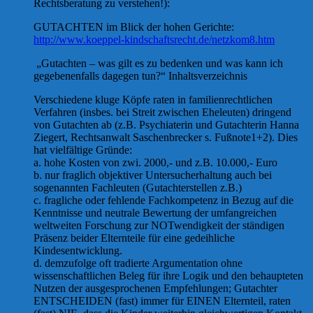
Rechtsberatung zu verstehen!):
GUTACHTEN im Blick der hohen Gerichte:
http://www.koeppel-kindschaftsrecht.de/netzkom8.htm
„Gutachten – was gilt es zu bedenken und was kann ich
gegebenenfalls dagegen tun?“ Inhaltsverzeichnis
Verschiedene kluge Köpfe raten in familienrechtlichen
Verfahren (insbes. bei Streit zwischen Eheleuten) dringend
von Gutachten ab (z.B. Psychiaterin und Gutachterin Hanna
Ziegert, Rechtsanwalt Saschenbrecker s. Fußnote1+2). Dies
hat vielfältige Gründe:
a. hohe Kosten von zwi. 2000,- und z.B. 10.000,- Euro
b. nur fraglich objektiver Untersucherhaltung auch bei
sogenannten Fachleuten (Gutachterstellen z.B.)
c. fragliche oder fehlende Fachkompetenz in Bezug auf die
Kenntnisse und neutrale Bewertung der umfangreichen
weltweiten Forschung zur NOTwendigkeit der ständigen
Präsenz beider Elternteile für eine gedeihliche
Kindesentwicklung.
d. demzufolge oft tradierte Argumentation ohne
wissenschaftlichen Beleg für ihre Logik und den behaupteten
Nutzen der ausgesprochenen Empfehlungen; Gutachter
ENTSCHEIDEN (fast) immer für EINEN Elternteil, raten