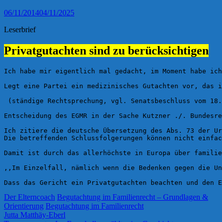
06/11/2014
04/11/2025
Leserbrief
Privatgutachten sind zu berücksichtigen
Ich habe mir eigentlich mal gedacht, im Moment habe ich
Legt eine Partei ein medizinisches Gutachten vor, das i
 (ständige Rechtsprechung, vgl. Senatsbeschluss vom 18.
Entscheidung des EGMR in der Sache Kutzner ./. Bundesre
Ich zitiere die deutsche Übersetzung des Abs. 73 der Ur
Die betreffenden Schlussfolgerungen können nicht einfac
Damit ist durch das allerhöchste in Europa über familie
,,Im Einzelfall, nämlich wenn die Bedenken gegen die Un
Dass das Gericht ein Privatgutachten beachten und den E
Der Elterncoach
Begutachtung im Familienrecht – Grundlagen &
Orientierung
Begutachtung im Familienrecht
Jutta Matthäy-Eberl