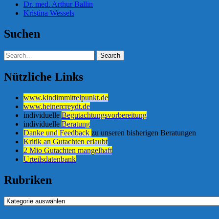
Dr. med. Arthur Ballin
Kristina Wessels
Suchen
Nützliche Links
www.kindimmittelpunkt.de
www.heinercreydt.de
individuelle
Begutachtungsvorbereitung
individuelle
Beratung
Danke und Feedback
zu unseren bisherigen Beratungen
Kritik an Gutachten erlaubt
2 Mio Gutachten mangelhaft
Urteilsdatenbank
Rubriken
Rubriken