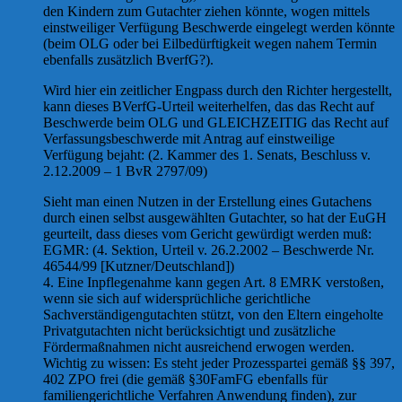
den Kindern zum Gutachter ziehen könnte, wogen mittels
einstweiliger Verfügung Beschwerde eingelegt werden könnte
(beim OLG oder bei Eilbedürftigkeit wegen nahem Termin
ebenfalls zusätzlich BverfG?).
Wird hier ein zeitlicher Engpass durch den Richter hergestellt,
kann dieses BVerfG-Urteil weiterhelfen, das das Recht auf
Beschwerde beim OLG und GLEICHZEITIG das Recht auf
Verfassungsbeschwerde mit Antrag auf einstweilige
Verfügung bejaht: (2. Kammer des 1. Senats, Beschluss v.
2.12.2009 – 1 BvR 2797/09)
Sieht man einen Nutzen in der Erstellung eines Gutachens
durch einen selbst ausgewählten Gutachter, so hat der EuGH
geurteilt, dass dieses vom Gericht gewürdigt werden muß:
EGMR: (4. Sektion, Urteil v. 26.2.2002 – Beschwerde Nr.
46544/99 [Kutzner/Deutschland])
4. Eine Inpflegenahme kann gegen Art. 8 EMRK verstoßen,
wenn sie sich auf widersprüchliche gerichtliche
Sachverständigengutachten stützt, von den Eltern eingeholte
Privatgutachten nicht berücksichtigt und zusätzliche
Fördermaßnahmen nicht ausreichend erwogen werden.
Wichtig zu wissen: Es steht jeder Prozesspartei gemäß §§ 397,
402 ZPO frei (die gemäß §30FamFG ebenfalls für
familiengerichtliche Verfahren Anwendung finden), zur