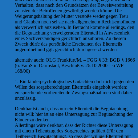
Verhalten, dass nach den Grundsätzen der Beweisvereitelung
zulasten der Betroffenen gewürdigt werden könne. Die
Weigerungshaltung der Mutter verstoße weder gegen Treu
und Glauben noch sei sie nach allgemeinem Rechtsempfinden
als verwerflich anzusehen. In Betracht komme allerdings, den
die Begutachtung verweigernden Elternteil in Anwesenheit
eines Sachverständigen gerichtlich anzuhören. Zu diesem
Zweck dürfe das persönliche Erscheinen des Elternteils
angeordnet und ggf. gerichtlich durchgesetzt werden
alternativ auch: OLG Frankfurt/M. – FGG § 33; BGB § 1666
(6. FamS in Darmstadt, Beschluß v. 26.10.2000 – 6 WF
168/00)
1. Ein kinderpsychologisches Gutachten darf nicht gegen den
Willen des sorgeberechtigten Elternteils eingeholt werden;
entsprechende vorbereitende Zwangsmaßnahmen sind daher
unzulässig.
Denkbar ist auch, dass nur ein Elternteil die Begutachtung
nicht will: hier ist an eine Untersagung zur Begutachtung der
Kinder zu denken.
Allerdings wäre denkbar, dass der Richter diese Untersagung
mit einem Teilentzug des Sorgerechtes quittiert (Für den
Teilbereich Begutachtung), so dass der willige Elternteil mit