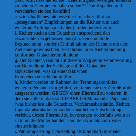
(fast) NIE, dass die Kinder weiterhin gleichwertigen Kontakt
zu beiden Elternteilen haben sollen!!! Damit spalten und
verschärfen sie den Konflikt!
e. wirtschaftliches Interesse der Gutachter führt zu
„passgenauen“ Empfehlungen an die Richter (um auch
weiterhin Aufträge zu erhalten)- oder andersherum:
f. Richter suchen den Gutachter entsprechend den
erwünschten Ergebnissen aus (d.h. keine neutrale
Begutachtung, sondern Einflußnahme des Richters mit dem
Ziel einer gewünschten -verfahrens- oder Richtermeinung-
konformen Gutachterempfehlung
g. Der Richter versucht auf diesem Weg seine Verantwortung
zur Beurteilung der Sachlage auf den Gutachter
abzuschieben, was zu einer faktischen
Kompetenzverschiebung führt.
h. Kinder werden im Rahmen der Trennungskonflikte
weiteren Personen vorgeführt, vor denen sie der Zerreißprobe
ausgesetzt werden, GEGEN einen Elternteil zu votieren, in
dem sie äußern, dass sie LIEBER bei Mama oder Papa sind
(was bisher fast alle Gutachter, Verfahrensbeistände, Richter,
Jugendamtsmitarbeiter zu der schädlichen Entscheidung
verleitet, diesen Elternteil zu bevorzugen -jedenfalls wenn es
sich um die Mutter handelt- und den Kontakt zum Vater
einzuschränken.
i. Pathologisierung (Darstellung als krankhaft) normaler